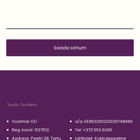
Stuudio DecoRento
Voolmar OÜ
a/a: EE962200221029748999
Reg. kood: 11137512
Tel: +372 552 6290
Aadress: Peetri 28, Tartu
Lahtiolek: Kokkuleppeline