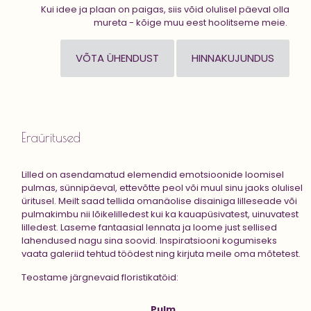
Kui idee ja plaan on paigas, siis võid olulisel päeval olla
mureta - kõige muu eest hoolitseme meie.
VÕTA ÜHENDUST
HINNAKUJUNDUS
Eraüritused
Lilled on asendamatud elemendid emotsioonide loomisel
pulmas, sünnipäeval, ettevõtte peol või muul sinu jaoks olulisel
üritusel. Meilt saad tellida omanäolise disainiga lilleseade või
pulmakimbu nii lõikelilledest kui ka kauapüsivatest, uinuvatest
lilledest. Laseme fantaasial lennata ja loome just sellised
lahendused nagu sina soovid. Inspiratsiooni kogumiseks
vaata galeriid tehtud töödest ning kirjuta meile oma mõtetest.
Teostame järgnevaid floristikatöid:
Pulm