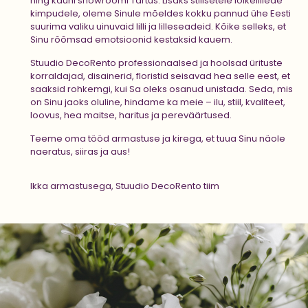
ning kauni showroomi Tartus. Lisaks stiilsetele lõikelillede
kimpudele, oleme Sinule mõeldes kokku pannud ühe Eesti
suurima valiku uinuvaid lilli ja lilleseadeid. Kõike selleks, et
Sinu rõõmsad emotsioonid kestaksid kauem.
Stuudio DecoRento professionaalsed ja hoolsad ürituste
korraldajad, disainerid, floristid seisavad hea selle eest, et
saaksid rohkemgi, kui Sa oleks osanud unistada. Seda, mis
on Sinu jaoks oluline, hindame ka meie – ilu, stiil, kvaliteet,
loovus, hea maitse, haritus ja pereväärtused.
Teeme oma tööd armastuse ja kirega, et tuua Sinu näole
naeratus, siiras ja aus!
Ikka armastusega, Stuudio DecoRento tiim