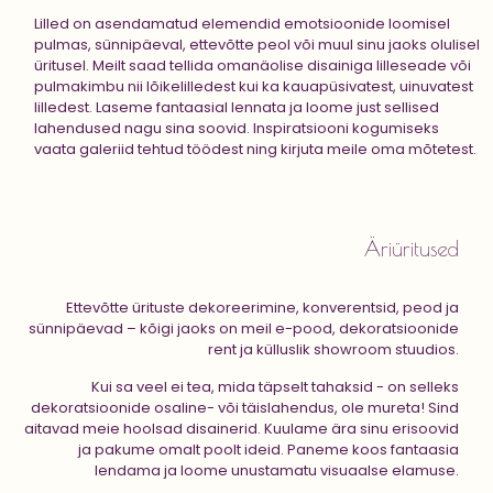
Lilled on asendamatud elemendid emotsioonide loomisel
pulmas, sünnipäeval, ettevõtte peol või muul sinu jaoks olulisel
üritusel. Meilt saad tellida omanäolise disainiga lilleseade või
pulmakimbu nii lõikelilledest kui ka kauapüsivatest, uinuvatest
lilledest. Laseme fantaasial lennata ja loome just sellised
lahendused nagu sina soovid. Inspiratsiooni kogumiseks
vaata galeriid tehtud töödest ning kirjuta meile oma mõtetest.
Äriüritused
Ettevõtte ürituste dekoreerimine, konverentsid, peod ja
sünnipäevad – kõigi jaoks on meil e-pood, dekoratsioonide
rent ja külluslik showroom stuudios.
Kui sa veel ei tea, mida täpselt tahaksid - on selleks
dekoratsioonide osaline- või täislahendus, ole mureta! Sind
aitavad meie hoolsad disainerid. Kuulame ära sinu erisoovid
ja pakume omalt poolt ideid. Paneme koos fantaasia
lendama ja loome unustamatu visuaalse elamuse.