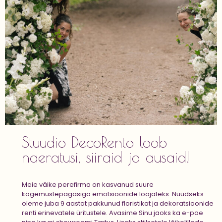
Stuudio DecoRento loob
naeratusi, siiraid ja ausaid!
Meie väike perefirma on kasvanud suure
kogemustepagasiga emotsioonide loojateks. Nüüdseks
oleme juba 9 aastat pakkunud floristikat ja dekoratsioonide
renti erinevatele üritustele. Avasime Sinu jaoks ka e-poe