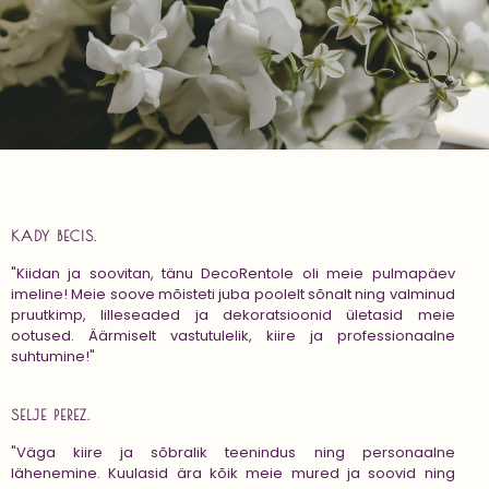
KADY BECIS.
"Kiidan ja soovitan, tänu DecoRentole oli meie pulmapäev
imeline! Meie soove mõisteti juba poolelt sõnalt ning valminud
pruutkimp, lilleseaded ja dekoratsioonid ületasid meie
ootused. Äärmiselt vastutulelik, kiire ja professionaalne
suhtumine!"
SELJE PEREZ.
"Väga kiire ja sõbralik teenindus ning personaalne
lähenemine. Kuulasid ära kõik meie mured ja soovid ning