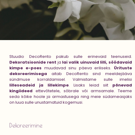
Stuudio DecoRento pakub sulle erinevaid teenuseid.
Dekoratsioonide rent
ja
lai valik uinuvaid lilli, söödavaid
kimpe e-poes
muudavad sinu päeva eriliseks.
Ürituste
dekoreerimisega
aitab DecoRento sind meeldejääva
sündmuse korraldamisel. Valmistame sulle imelisi
lilleseadeid ja lillekimpe
. Lisaks leiad siit
põnevad
kingiideed
ettevõtetele, sõbrale või armsamale. Teeme
seda kõike hoole ja armastusega ning meie südameasjaks
on luua sulle unustamatuid kogemusi.
Dekoreerimine