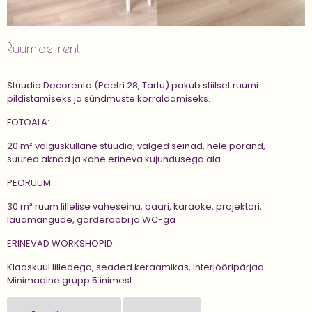
Ruumide rent
Stuudio Decorento (Peetri 28, Tartu) pakub stiilset ruumi
pildistamiseks ja sündmuste korraldamiseks.
FOTOALA:
20 m² valgusküllane stuudio, valged seinad, hele põrand,
suured aknad ja kahe erineva kujundusega ala.
PEORUUM:
30 m² ruum lillelise vaheseina, baari, karaoke, projektori,
lauamängude, garderoobi ja WC-ga
ERINEVAD WORKSHOPID:
Klaaskuul lilledega, seaded keraamikas, interjööripärjad.
Minimaalne grupp 5 inimest.