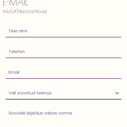
E-MAIL
info(at)decorento.ee