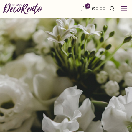
0
€
0.00