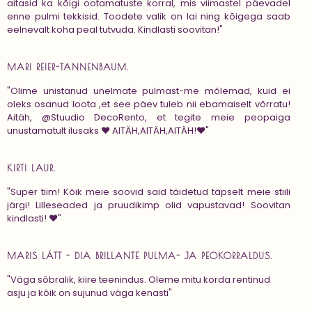
aitasid ka kõigi ootamatuste korral, mis viimastel päevadel
enne pulmi tekkisid. Toodete valik on lai ning kõigega saab
eelnevalt koha peal tutvuda. Kindlasti soovitan!"
MARI REIER-TANNENBAUM.
"Olime unistanud unelmate pulmast-me mõlemad, kuid ei
oleks osanud loota ,et see päev tuleb nii ebamaiselt võrratu!
Aitäh, @Stuudio DecoRento, et tegite meie peopaiga
unustamatult ilusaks ❤ AITÄH,AITÄH,AITÄH!❤"
KIRTI LAUR.
"Super tiim! Kõik meie soovid said täidetud täpselt meie stiili
järgi! Lilleseaded ja pruudikimp olid vapustavad! Soovitan
kindlasti! ❤"
MARIS LÄTT - DIA BRILLANTE PULMA- JA PEOKORRALDUS.
"Väga sõbralik, kiire teenindus. Oleme mitu korda rentinud
asju ja kõik on sujunud väga kenasti"