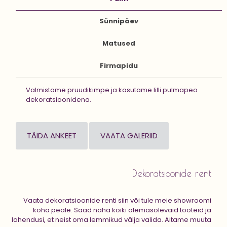
Sünnipäev
Matused
Firmapidu
Valmistame pruudikimpe ja kasutame lilli pulmapeo
dekoratsioonidena.
TÄIDA ANKEET
VAATA GALERIID
Dekoratsioonide rent
Vaata dekoratsioonide renti siin või tule meie showroomi
koha peale. Saad näha kõiki olemasolevaid tooteid ja
lahendusi, et neist oma lemmikud välja valida. Aitame muuta