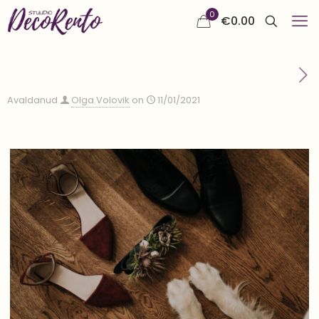
0
€
0.00
Avaldanud
Olga Volovik
on
11/01/2021