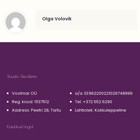
Olga Volovik
Stuudio DecoRento
Voolmar OÜ
a/a: EE962200221029748999
Reg. kood: 11137512
Tel: +372 552 6290
Aadress: Peetri 28, Tartu
Lahtiolek: Kokkuleppeline
Kasulikud lingid