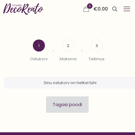
0
€
0.00
1
2
3
Ostukorv
Maksma
Tellimus
Sinu ostukorv on hetkel tühi.
Tagasi poodi