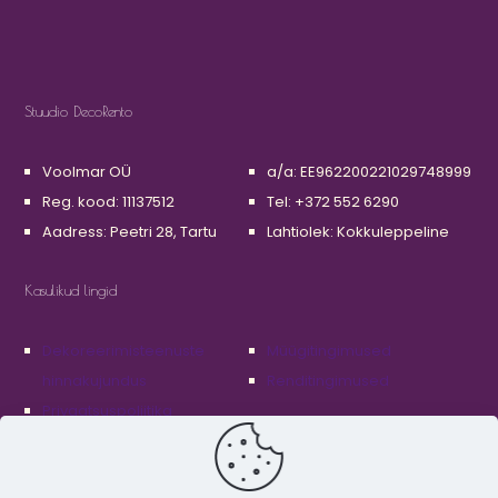
Stuudio DecoRento
Voolmar OÜ
a/a: EE962200221029748999
Reg. kood: 11137512
Tel: +372 552 6290
Aadress: Peetri 28, Tartu
Lahtiolek: Kokkuleppeline
Kasulikud lingid
Dekoreerimisteenuste
Müügitingimused
hinnakujundus
Renditingimused
Privaatsuspoliitika