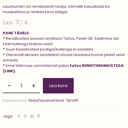
Lauanumbri või nimekaardi hoidja, võimalik kasuatada ka
musikellana ja rentida koos sildiga.
Laos: 70 tk
PANE TÄHELE:
*
Renditooted asuvad rendilaos Tartus, Peetri 28. Saatmine üle
Eesti kulleriga lisatasu eest.
*
Suuri klaastooteid postiga/kulleriga ei saadeta.
*
Olenevalt ekraani seadetest võivad reaalsed toonid pildist veidi
erineda.
*
Enne tellimuse vormistamist palun
tutvu
RENDITINGIMUSTEGA
(LINK).
Alus/hoidja
Lisa korvi
'BELL'
kogus
Kategooriad:
Sildid/lauanumbrid
,
'SILVER'
Jaga