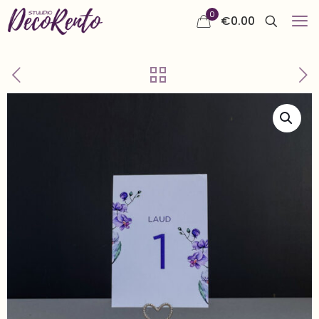
0
€
0.00