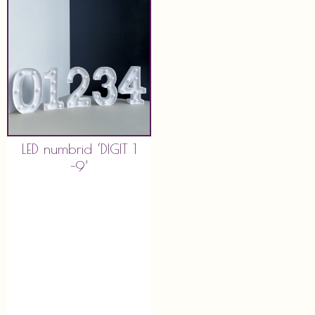
LED numbrid ‘DIGIT 1
-9’