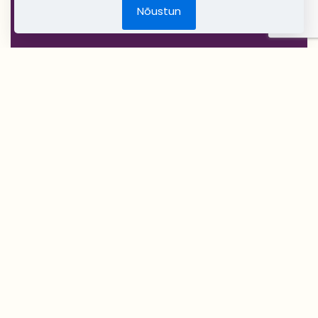
Jõulud
Nõustun
DIY Create Your Wedding
Pruudikimp
Peigmehe rinnanõel
Pruutneitsidele
Peiupoistele
Lilleehted
Tseremoonia
Stuudio DecoRento