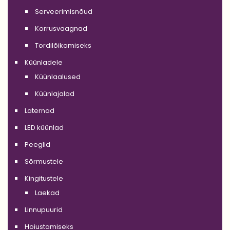
Serveerimisnõud
Korrusvaagnad
Tordilõikamiseks
Küünladele
Küünlaalused
Küünlajalad
Laternad
LED küünlad
Peeglid
Sõrmustele
Kingitustele
Laekad
Linnupuurid
Hoiustamiseks