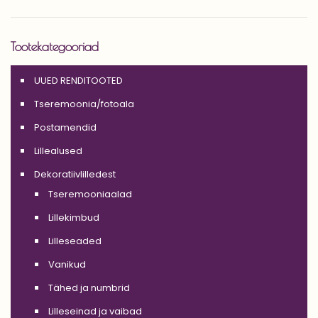
Tootekategooriad
UUED RENDITOOTED
Tseremoonia/fotoala
Postamendid
Lillealused
Dekoratiivlilledest
Tseremooniaalad
Lillekimbud
Lilleseaded
Vanikud
Tähed ja numbrid
Lilleseinad ja vaibad