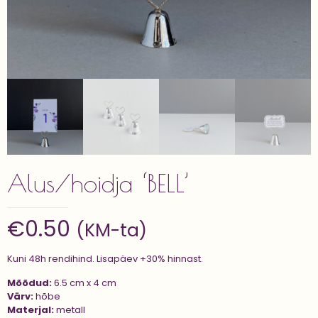
Alus/hoidja ‘BELL’
€
0.50
(KM-ta)
Kuni 48h rendihind. Lisapäev +30% hinnast.
Mõõdud:
6.5 cm x 4 cm
Värv:
hõbe
Materjal:
metall