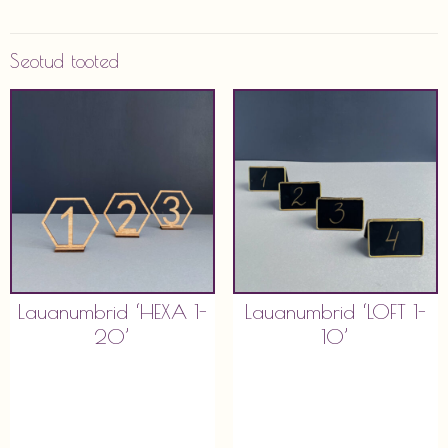
Seotud tooted
Lauanumbrid ‘HEXA 1-
Lauanumbrid ‘LOFT 1-
20’
10’