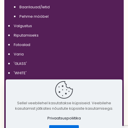
Baarilauad/letid
Pehme mööbel
Valgustus
Riputamiseks
Fotoalad
Varia
'GLASS'
'WHITE'
'BLACK'
'SILVER'
'GOLD'
Sellel veebilehel kasutatakse küpsiseid. Veebilehe
kasutamist jätkates nõustute küpsiste kasutamisega.
'COPPER'
Privaatsuspoliitika
'RUSTIC'