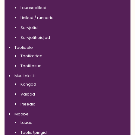
Lauaseelikud
Linikud / runnerid
Servjetid
Servjetihoidjad
Toolidele
Toolikatted
Toolilipsud
Muu tekstiil
Kangad
Vaibad
Pleedid
Mööbel
Lauad
Toolid/pingid