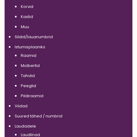
Korvid
Kastid
Muu
Sildid/lauanumbrid
Istumisplaaniks
Raamid
Molbertid
Tahvlid
Peeglid
Pildiraamid
Viidad
Suured tähed / numbrid
Laudadele
Laudlinad