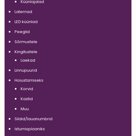
Küünlajalad
Laternad
LED küünlad
Peeglid
Sõrmustele
Kingitustele
Laekad
Linnupuurid
Hoiustamiseks
Korvid
Kastid
Muu
Sildid/lauanumbrid
Istumisplaaniks