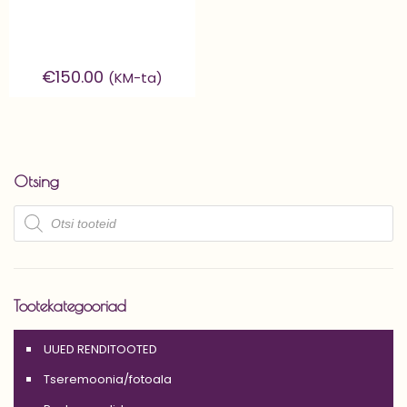
€
150.00
(KM-ta)
Otsing
Products
search
Tootekategooriad
UUED RENDITOOTED
Tseremoonia/fotoala