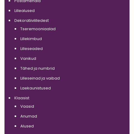
Postamendid
Lillealused
Dekoratiivlilledest
Tseremooniaalad
Lillekimbud
Lilleseaded
Vanikud
Tähed ja numbrid
Lilleseinad ja vaibad
Laekaunistused
Klaasist
Vaasid
Anumad
Alused