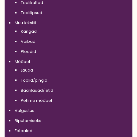
Toolikatted
Toolilipsud
Muu tekstiil
Kangad
Vaibad
Pleedid
Mööbel
Lauad
Toolid/pingid
Baarilauad/letid
Pehme mööbel
Valgustus
Riputamiseks
Fotoalad