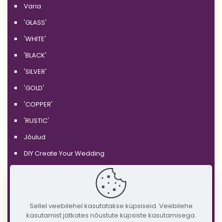
Varia
'GLASS'
'WHITE'
'BLACK'
'SILVER'
'GOLD'
'COPPER'
'RUSTIC'
Jõulud
DIY Create Your Wedding
Pruudikimp
Peigmehe rinnanõel
Pruutneitsidele
Sellel veebilehel kasutatakse küpsiseid. Veebilehe
kasutamist jätkates nõustute küpsiste kasutamisega.
Peiupoistele