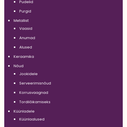
Pudelid
Purgid
Metallist
Vaasid
Anumad
Alused
Keraamika
Nõud
Jookidele
Serveerimisnõud
Korrusvaagnad
Tordilõikamiseks
Küünladele
Küünlaalused