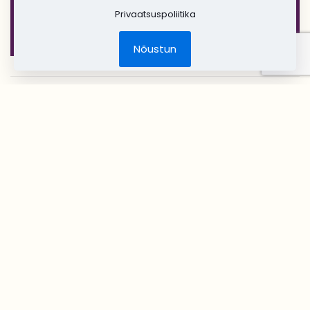
Privaatsuspoliitika
Lilleehted
Tseremoonia
Nõustun
Stuudio DecoRento
Voolmar OÜ
a/a: EE962200221029748999
Reg. kood: 11137512
Tel: +372 552 6290
Aadress: Peetri 28, Tartu
Lahtiolek: Kokkuleppeline
Kasulikud lingid