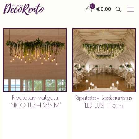
0
€
0.00
Riputatav valgusti
Riputatav laekaunistus
‘NICO LUSH 2.5 M’
‘LED LUSH 1.5 m’