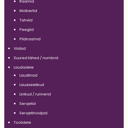
Raamid
Molbertid
Tahvlid
Peeglid
Pildiraamid
Viidad
Suured tähed / numbrid
Laudadele
Laudlinad
Lauaseelikud
Linikud / runnerid
Servjetid
Servjetihoidjad
Toolidele