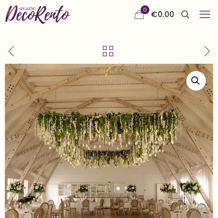
0
€
0.00