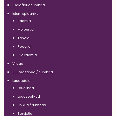
Sildid/lauanumbrid
Istumisplaaniks
Raamid
Molbertid
Tahvlid
Peeglid
Pildiraamid
Viidad
Suured tähed / numbrid
Laudadele
Laudlinad
Lauaseelikud
Linikud / runnerid
Servjetid