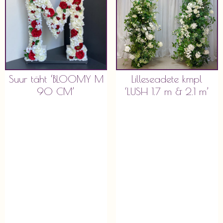
Suur täht ‘BLOOMY M
Lilleseadete kmpl
90 CM’
‘LUSH 1.7 m & 2.1 m’