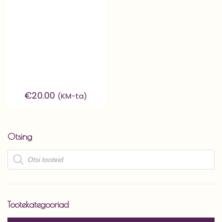
€
20.00
(KM-ta)
Otsing
Products
search
Tootekategooriad