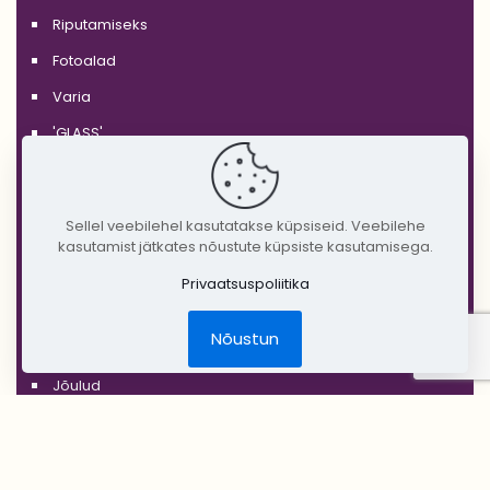
Riputamiseks
Fotoalad
Varia
'GLASS'
'WHITE'
'BLACK'
Sellel veebilehel kasutatakse küpsiseid. Veebilehe
'SILVER'
kasutamist jätkates nõustute küpsiste kasutamisega.
'GOLD'
Privaatsuspoliitika
'COPPER'
Nõustun
'RUSTIC'
Jõulud
DIY Create Your Wedding
Pruudikimp