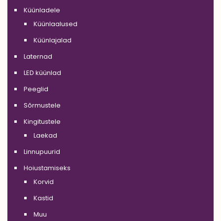
Küünladele
Küünlaalused
Küünlajalad
Laternad
LED küünlad
Peeglid
Sõrmustele
Kingitustele
Laekad
Linnupuurid
Hoiustamiseks
Korvid
Kastid
Muu