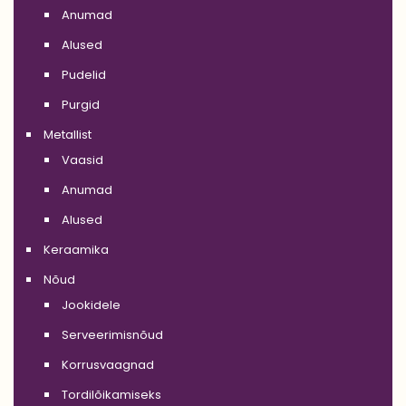
Anumad
Alused
Pudelid
Purgid
Metallist
Vaasid
Anumad
Alused
Keraamika
Nõud
Jookidele
Serveerimisnõud
Korrusvaagnad
Tordilõikamiseks