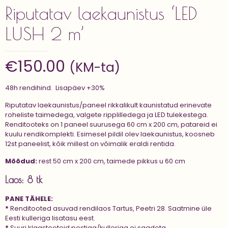
Riputatav laekaunistus ‘LED
LUSH 2 m’
€
150.00
(KM-ta)
48h rendihind. Lisapäev +30%
Riputatav laekaunistus/paneel rikkalikult kaunistatud erinevate
roheliste taimedega, valgete ripplilledega ja LED tulekestega.
Renditooteks on 1 paneel suurusega 60 cm x 200 cm, patareid ei
kuulu rendikomplekti. Esimesel pildil olev laekaunistus, koosneb
12st paneelist, kõik millest on võimalik eraldi rentida.
Mõõdud:
rest 50 cm x 200 cm, taimede pikkus u 60 cm
Laos: 8 tk
PANE TÄHELE:
*
Renditooted asuvad rendilaos Tartus, Peetri 28. Saatmine üle
Eesti kulleriga lisatasu eest.
*
Suuri klaastooteid postiga/kulleriga ei saadeta.