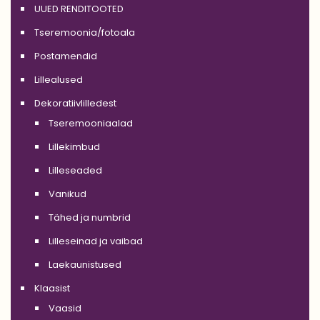
UUED RENDITOOTED
Tseremoonia/fotoala
Postamendid
Lillealused
Dekoratiivlilledest
Tseremooniaalad
Lillekimbud
Lilleseaded
Vanikud
Tähed ja numbrid
Lilleseinad ja vaibad
Laekaunistused
Klaasist
Vaasid