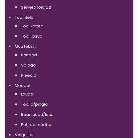
Servjetihoidjad
Toolidele
Toolikatted
Toolilipsud
Muu tekstiil
Kangad
Vaibad
Pleedid
Mööbel
Lauad
Toolid/pingid
Baarilauad/letid
Pehme mööbel
Valgustus