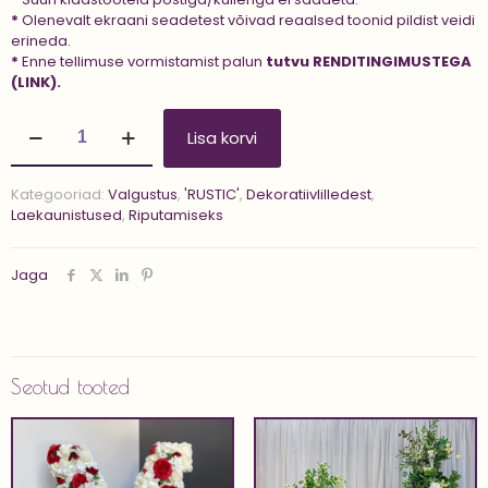
*
Olenevalt ekraani seadetest võivad reaalsed toonid pildist veidi
erineda.
*
Enne tellimuse vormistamist palun
tutvu
RENDITINGIMUSTEGA
(LINK).
Riputatav
Lisa korvi
laekaunistus
'LED
LUSH
Kategooriad:
Valgustus
,
'RUSTIC'
,
Dekoratiivlilledest
,
2
Laekaunistused
,
Riputamiseks
m'
kogus
Jaga
Seotud tooted