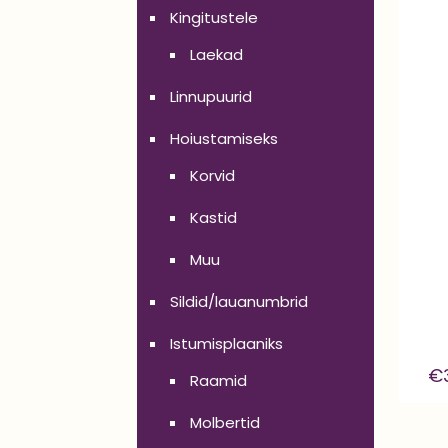
Kingitustele
Laekad
Linnupuurid
Hoiustamiseks
Korvid
Kastid
Muu
Sildid/lauanumbrid
Istumisplaaniks
€
Raamid
Molbertid