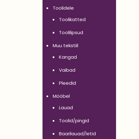
Toolidele
Toolikatted
Toolilipsud
Muu tekstiil
Kangad
Vaibad
Pleedid
Mööbel
Lauad
Toolid/pingid
Baarilauad/letid