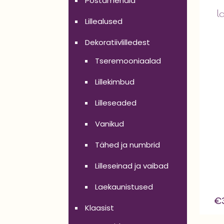
Postamendid
l
Lillealused
Dekoratiivlilledest
Tseremooniaalad
Lillekimbud
Lilleseaded
Vanikud
Tähed ja numbrid
Lilleseinad ja vaibad
Laekaunistused
€
Klaasist