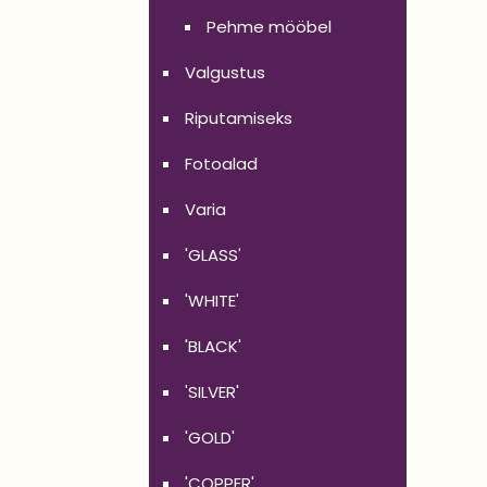
Pehme mööbel
Valgustus
Riputamiseks
Fotoalad
Varia
'GLASS'
'WHITE'
'BLACK'
'SILVER'
'GOLD'
'COPPER'