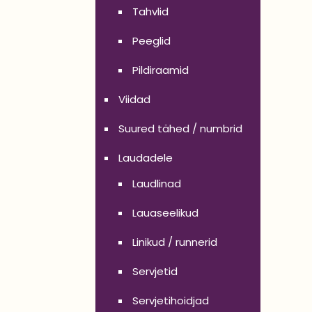
Tahvlid
Peeglid
Pildiraamid
Viidad
Suured tähed / numbrid
Laudadele
Laudlinad
Lauaseelikud
Linikud / runnerid
Servjetid
Servjetihoidjad