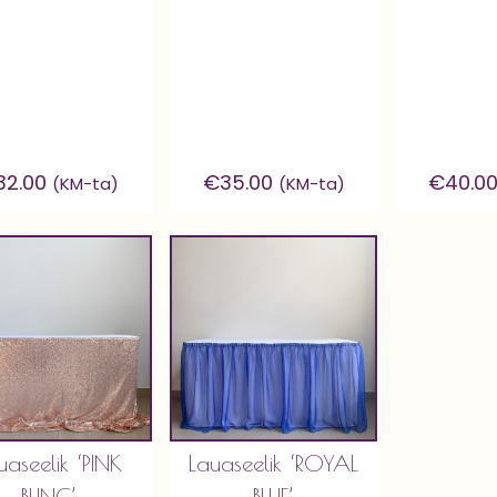
32.00
€
35.00
€
40.0
(KM-ta)
(KM-ta)
uaseelik ‘PINK
Lauaseelik ‘ROYAL
BLING’
BLUE’