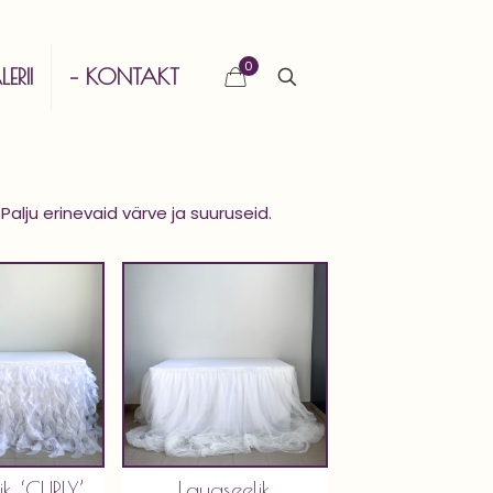
0
ERII
– KONTAKT
alju erinevaid värve ja suuruseid.
ik ‘CURLY’
Lauaseelik