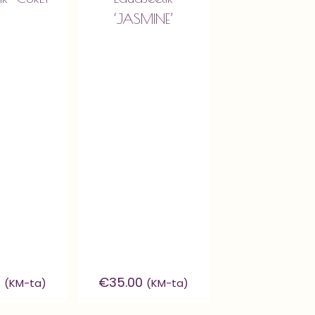
‘JASMINE’
0
€
35.00
(KM-ta)
(KM-ta)