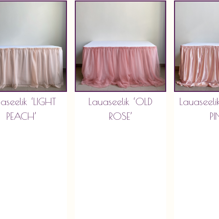
aseelik ‘LIGHT
Lauaseelik ‘OLD
Lauaseel
PEACH’
ROSE’
PI