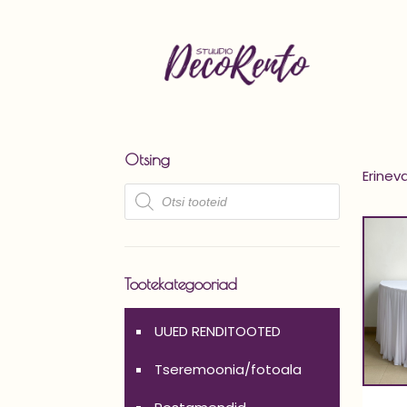
Otsing
Erinev
Products
search
Tootekategooriad
UUED RENDITOOTED
Tseremoonia/fotoala