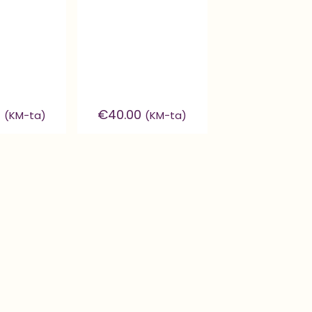
0
€
40.00
(KM-ta)
(KM-ta)