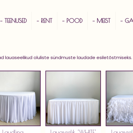
– TEENUSED
– RENT
– POOD
– MEIST
– GAL
ad lauaseelikud oluliste sündmuste laudade esiletõstmiseks. P
Laudlina
Lauaseelik ‘WHITE’
Lauaseel