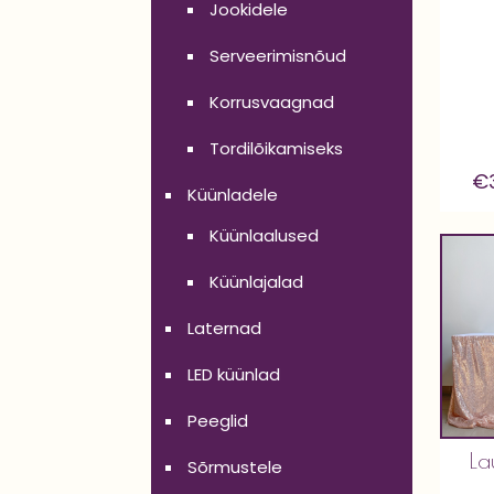
Jookidele
Serveerimisnõud
Korrusvaagnad
Tordilõikamiseks
€
Küünladele
Küünlaalused
Küünlajalad
Laternad
LED küünlad
Peeglid
La
Sõrmustele