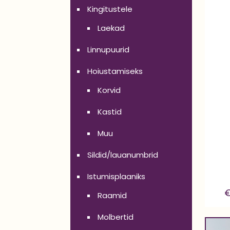
Kingitustele
Laekad
Linnupuurid
Hoiustamiseks
Korvid
Kastid
Muu
Sildid/lauanumbrid
Istumisplaaniks
Raamid
Molbertid