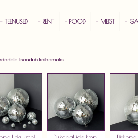
– TEENUSED
– RENT
– POOD
– MEIST
– GAL
ndadele lisandub käibemaks.
kopallide kmpl
Diskopallide kmpl
Diskopa