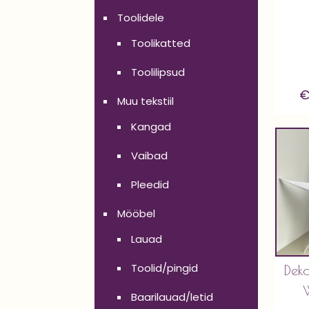
Toolidele
Toolikatted
Toolilipsud
Muu tekstiil
Kangad
Vaibad
Pleedid
Mööbel
Lauad
Toolid/pingid
Deko
Baarilauad/letid