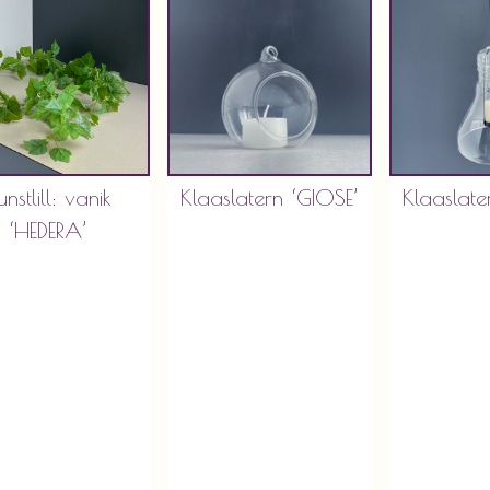
unstlill: vanik
Klaaslatern ‘GIOSE’
Klaaslate
‘HEDERA’