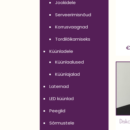
Jookidele
Serveerimisnõud
Korrusvaagnad
Tordilõikamiseks
Küünladele
Küünlaalused
Küünlajalad
Laternad
LED küünlad
Peeglid
Disk
Sõrmustele