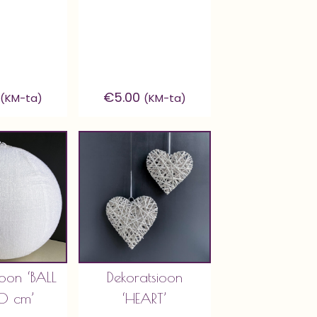
€
5.00
(KM-ta)
(KM-ta)
ioon ‘BALL
Dekoratsioon
0 cm’
‘HEART’