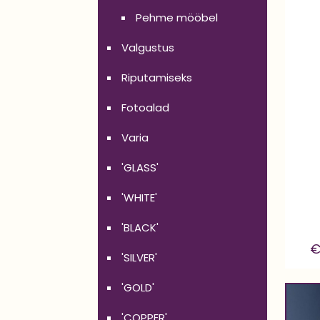
Pehme mööbel
Valgustus
Riputamiseks
Fotoalad
Varia
'GLASS'
'WHITE'
'BLACK'
'SILVER'
'GOLD'
'COPPER'