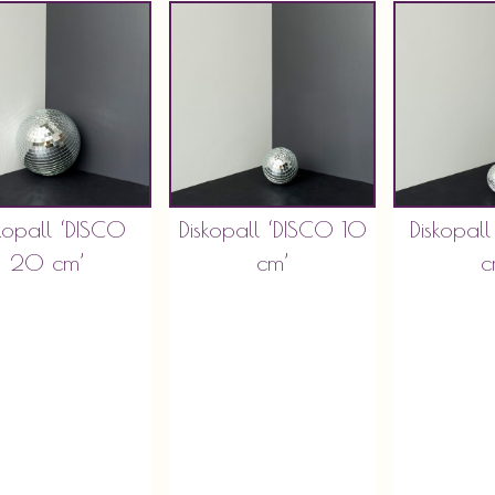
skopall ‘DISCO
Diskopall ‘DISCO 10
Diskopal
20 cm’
cm’
c