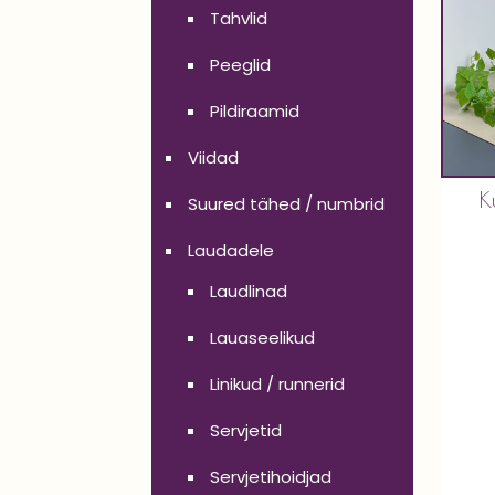
Tahvlid
Peeglid
Pildiraamid
Viidad
K
Suured tähed / numbrid
Laudadele
Laudlinad
Lauaseelikud
Linikud / runnerid
Servjetid
Servjetihoidjad