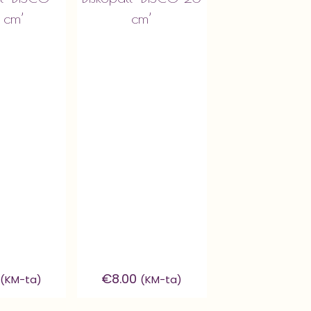
 cm’
cm’
€
8.00
(KM-ta)
(KM-ta)