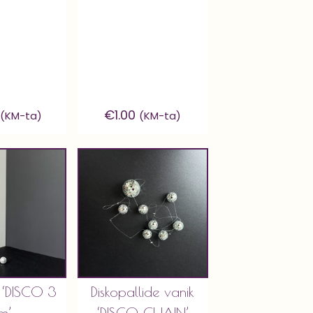
€
1.00
(KM-ta)
(KM-ta)
l ‘DISCO 3
Diskopallide vanik
m’
‘DISCO CHAIN’