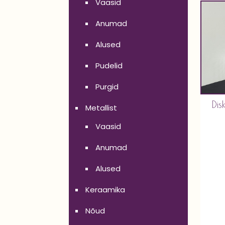
Vaasid
Anumad
Alused
Pudelid
Purgid
Di
Metallist
Vaasid
Anumad
Alused
Keraamika
Nõud