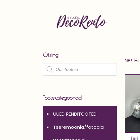
Otsing
NB! Hi
Products
search
Tootekategooriad
UUED RENDITOOTED
Tseremoonia/fotoala
Dis