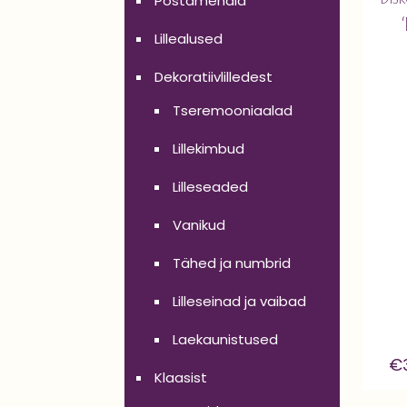
Postamendid
Lillealused
Dekoratiivlilledest
Tseremooniaalad
Lillekimbud
Lilleseaded
Vanikud
Tähed ja numbrid
Lilleseinad ja vaibad
Laekaunistused
€
Klaasist