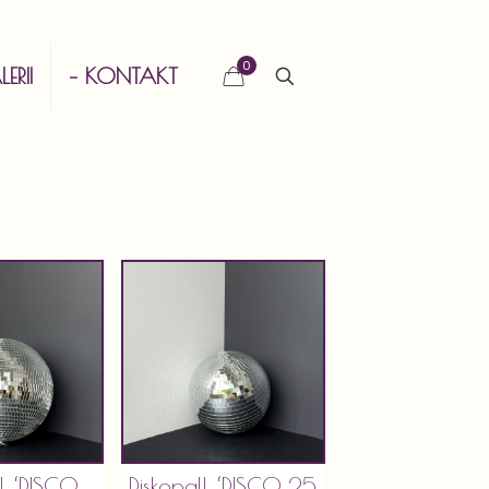
0
ERII
– KONTAKT
ll ‘DISCO
Diskopall ‘DISCO 25