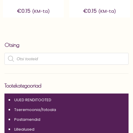
€
0.15
€
0.15
(KM-ta)
(KM-ta)
Otsing
Products
search
Tootekategooriad
UUED RENDITOOTED
Tseremoonia/fotoala
Postamendid
Lillealused