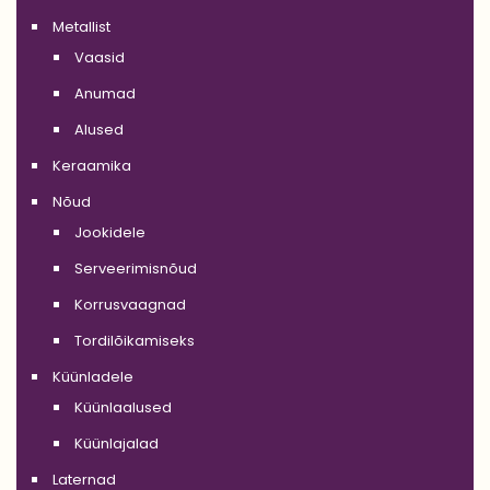
Metallist
Vaasid
Anumad
Alused
Keraamika
Nõud
Jookidele
Serveerimisnõud
Korrusvaagnad
Tordilõikamiseks
Küünladele
Küünlaalused
Küünlajalad
Laternad