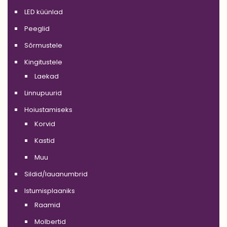
LED küünlad
Peeglid
Sõrmustele
Kingitustele
Laekad
Linnupuurid
Hoiustamiseks
Korvid
Kastid
Muu
Sildid/lauanumbrid
Istumisplaaniks
Raamid
Molbertid