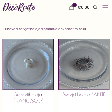
0
€
0.00
Erinevad servjetihoidjad peolaua dekoreerimiseks.
Servjetihoidja
Servjetihoidja ‘ANJI’
‘FRANCESCO’