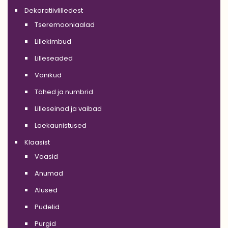
Dekoratiivlilledest
Tseremooniaalad
Lillekimbud
Lilleseaded
Vanikud
Tähed ja numbrid
Lilleseinad ja vaibad
Laekaunistused
Klaasist
Vaasid
Anumad
Alused
Pudelid
Purgid