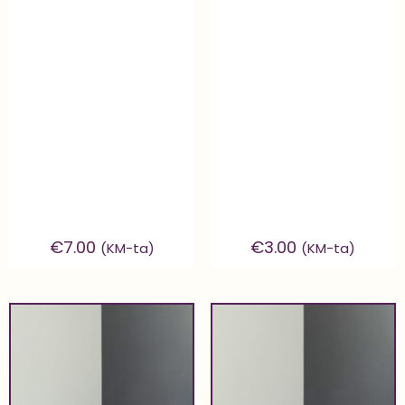
€
7.00
€
3.00
(KM-ta)
(KM-ta)