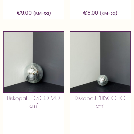
€
9.00
€
8.00
(KM-ta)
(KM-ta)
Diskopall ‘DISCO 20
Diskopall ‘DISCO 10
cm’
cm’