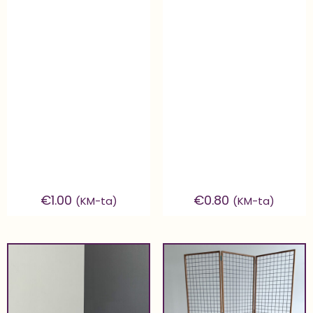
€
1.00
€
0.80
(KM-ta)
(KM-ta)