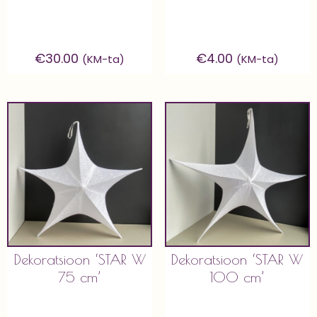
€
30.00
€
4.00
(KM-ta)
(KM-ta)
Dekoratsioon ‘STAR W
Dekoratsioon ‘STAR W
75 cm’
100 cm’