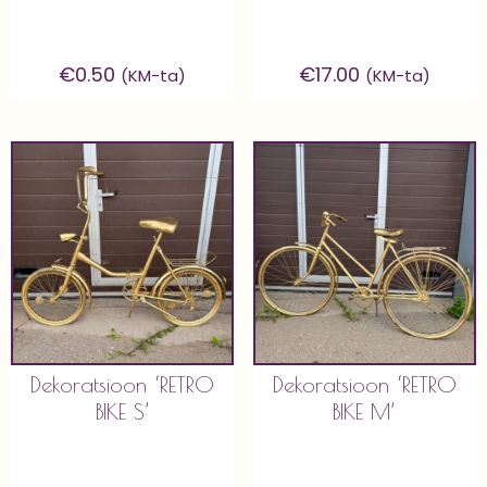
€
0.50
€
17.00
(KM-ta)
(KM-ta)
Dekoratsioon ‘RETRO
Dekoratsioon ‘RETRO
BIKE S’
BIKE M’