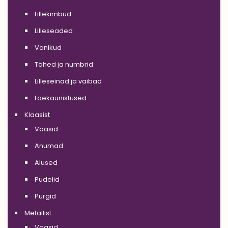
Lillekimbud
Lilleseaded
Vanikud
Tähed ja numbrid
Lilleseinad ja vaibad
Laekaunistused
Klaasist
Vaasid
Anumad
Alused
Pudelid
Purgid
Metallist
Vaasid