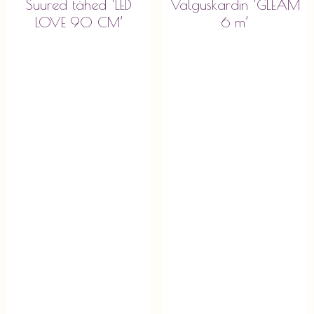
Suured tähed ‘LED
Valguskardin ‘GLEAM
LOVE 90 CM’
6 m’