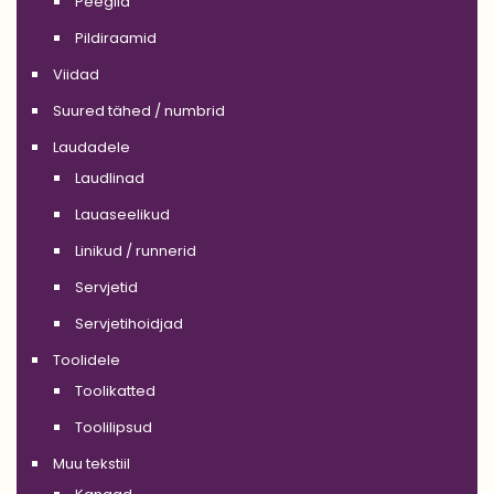
Peeglid
Pildiraamid
Viidad
Suured tähed / numbrid
Laudadele
Laudlinad
Lauaseelikud
Linikud / runnerid
Servjetid
Servjetihoidjad
Toolidele
Toolikatted
Toolilipsud
Muu tekstiil