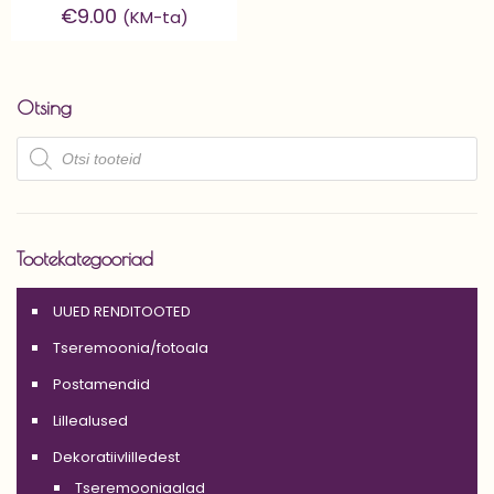
€
9.00
(KM-ta)
Otsing
Products
search
Tootekategooriad
UUED RENDITOOTED
Tseremoonia/fotoala
Postamendid
Lillealused
Dekoratiivlilledest
Tseremooniaalad