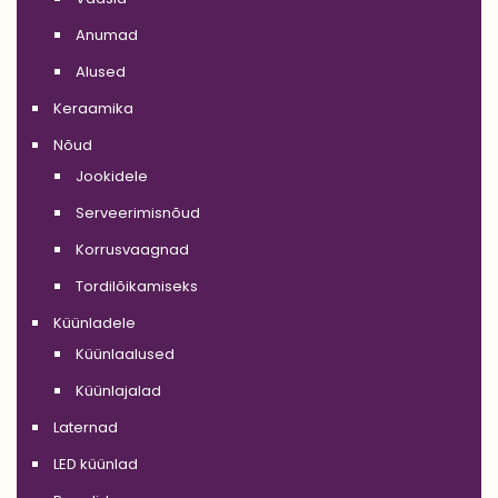
Anumad
Alused
Keraamika
Nõud
Jookidele
Serveerimisnõud
Korrusvaagnad
Tordilõikamiseks
Küünladele
Küünlaalused
Küünlajalad
Laternad
LED küünlad