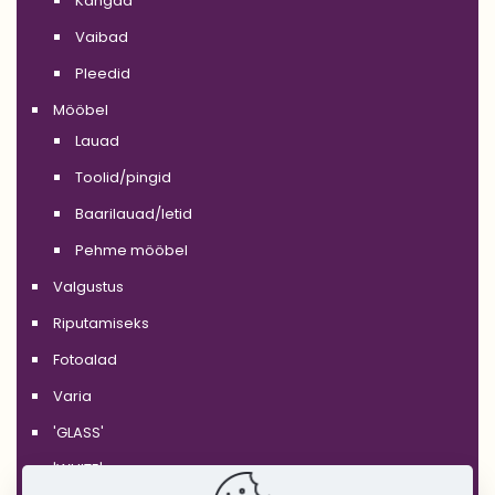
Kangad
Vaibad
Pleedid
Mööbel
Lauad
Toolid/pingid
Baarilauad/letid
Pehme mööbel
Valgustus
Riputamiseks
Fotoalad
Varia
'GLASS'
'WHITE'