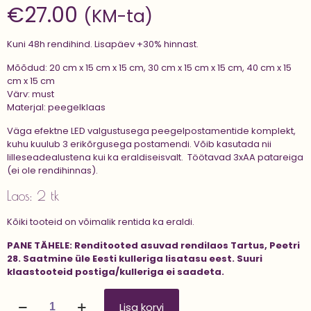
€
27.00
(KM-ta)
Kuni 48h rendihind. Lisapäev +30% hinnast.
Mõõdud: 20 cm x 15 cm x 15 cm, 30 cm x 15 cm x 15 cm, 40 cm x 15
cm x 15 cm
Värv: must
Materjal: peegelklaas
Väga efektne LED valgustusega peegelpostamentide komplekt,
kuhu kuulub 3 erikõrgusega postamendi. Võib kasutada nii
lilleseadealustena kui ka eraldiseisvalt. Töötavad 3xAA patareiga
(ei ole rendihinnas).
Laos: 2 tk
Kõiki tooteid on võimalik rentida ka eraldi.
PANE TÄHELE:
Renditooted asuvad rendilaos Tartus, Peetri
28.
Saatmine üle Eesti kulleriga lisatasu eest.
Suuri
klaastooteid postiga/kulleriga ei saadeta.
Peegelpostamentide
Lisa korvi
kmpl