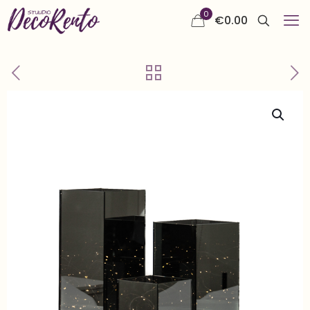
0
€
0.00