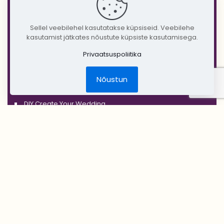
'BLACK'
'SILVER'
Sellel veebilehel kasutatakse küpsiseid. Veebilehe
kasutamist jätkates nõustute küpsiste kasutamisega.
'GOLD'
'COPPER'
Privaatsuspoliitika
'RUSTIC'
Nõustun
Jõulud
DIY Create Your Wedding
Pruudikimp
Peigmehe rinnanõel
Pruutneitsidele
Peiupoistele
Lilleehted
Tseremoonia