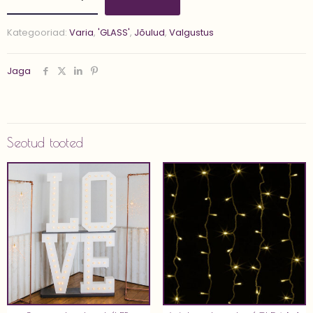
'GIORA'
kogus
Kategooriad:
Varia
,
'GLASS'
,
Jõulud
,
Valgustus
Jaga
Seotud tooted