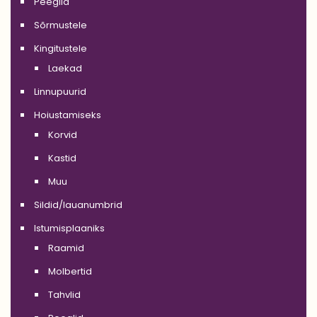
Peeglid
Sõrmustele
Kingitustele
Laekad
Linnupuurid
Hoiustamiseks
Korvid
Kastid
Muu
Sildid/lauanumbrid
Istumisplaaniks
Raamid
Molbertid
Tahvlid