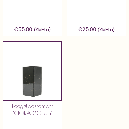
€
55.00
€
25.00
(KM-ta)
(KM-ta)
Peegelpostament
‘GIORA 30 cm’