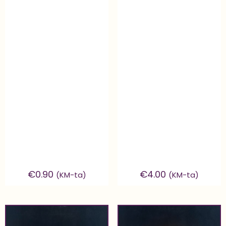
€
0.90
€
4.00
(KM-ta)
(KM-ta)