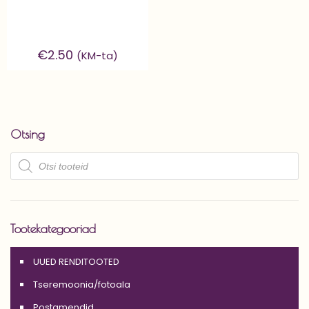
€
2.50
(KM-ta)
Otsing
Products
search
Tootekategooriad
UUED RENDITOOTED
Tseremoonia/fotoala
Postamendid