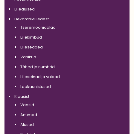
Lillealused
Dekoratiivlilledest
Tseremooniaalad
Lillekimbud
Lilleseaded
Vanikud
Tähed ja numbrid
Lilleseinad ja vaibad
Laekaunistused
Klaasist
Vaasid
Anumad
Alused