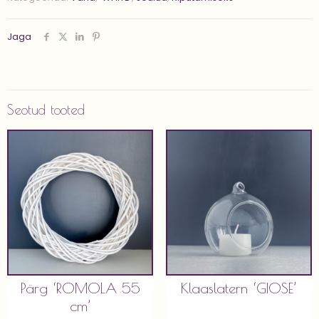
cm'
kogus
Jaga
Seotud tooted
Pärg ‘ROMOLA 55
Klaaslatern ‘GIOSE’
cm’