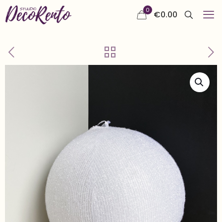
0
€
0.00