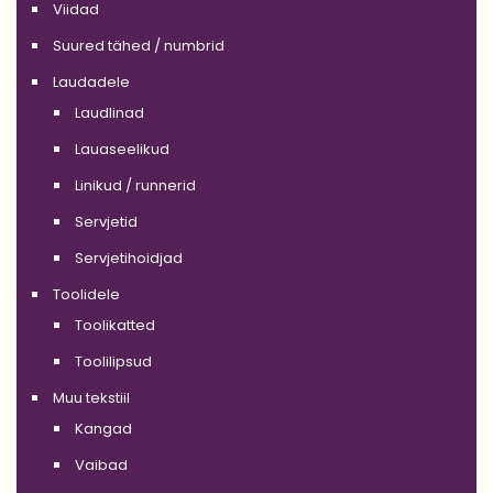
Viidad
Suured tähed / numbrid
Laudadele
Laudlinad
Lauaseelikud
Linikud / runnerid
Servjetid
Servjetihoidjad
Toolidele
Toolikatted
Toolilipsud
Muu tekstiil
Kangad
Vaibad