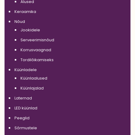
Alused
Keraamika
Nõud
Jookidele
Serveerimisnõud
Korrusvaagnad
Tordilõikamiseks
Küünladele
Küünlaalused
Küünlajalad
Laternad
LED küünlad
Peeglid
Sõrmustele