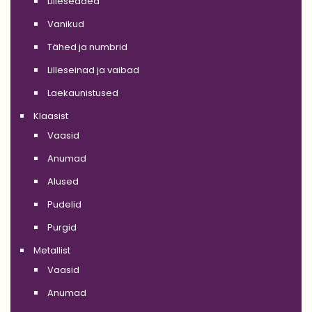
Lilleseaded
Vanikud
Tähed ja numbrid
Lilleseinad ja vaibad
Laekaunistused
Klaasist
Vaasid
Anumad
Alused
Pudelid
Purgid
Metallist
Vaasid
Anumad