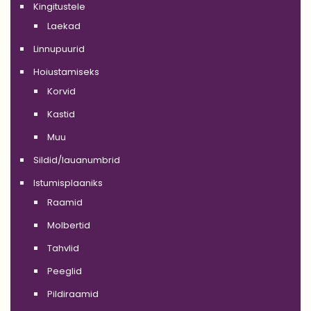
Kingitustele
Laekad
Linnupuurid
Hoiustamiseks
Korvid
Kastid
Muu
Sildid/lauanumbrid
Istumisplaaniks
Raamid
Molbertid
Tahvlid
Peeglid
Pildiraamid