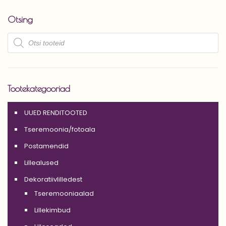
Otsing
Products
search
Tootekategooriad
UUED RENDITOOTED
Tseremoonia/fotoala
Postamendid
Lillealused
Dekoratiivlilledest
Tseremooniaalad
Lillekimbud