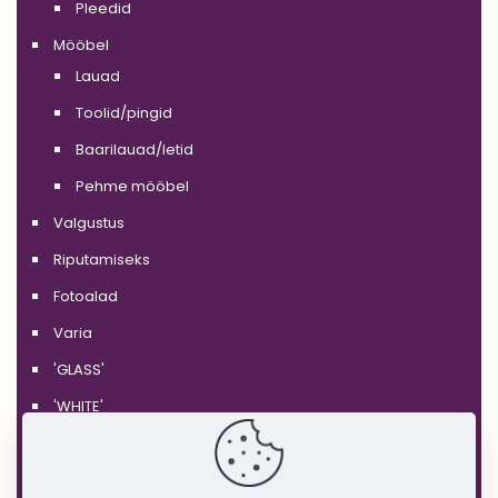
Pleedid
Mööbel
Lauad
Toolid/pingid
Baarilauad/letid
Pehme mööbel
Valgustus
Riputamiseks
Fotoalad
Varia
'GLASS'
'WHITE'
'BLACK'
'SILVER'