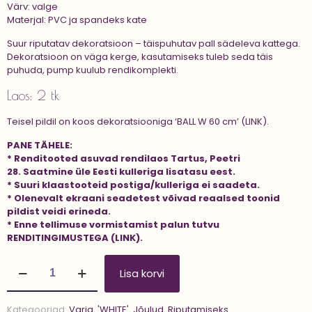
Värv: valge
Materjal: PVC ja spandeks kate
Suur riputatav dekoratsioon – täispuhutav pall sädeleva kattega.
Dekoratsioon on väga kerge, kasutamiseks tuleb seda täis
puhuda, pump kuulub rendikomplekti.
Laos: 2 tk
Teisel pildil on koos
dekoratsiooniga ‘BALL W 60 cm’ (LINK).
PANE TÄHELE:
* Renditooted asuvad rendilaos Tartus, Peetri
28. Saatmine üle Eesti kulleriga lisatasu eest.
* Suuri klaastooteid postiga/kulleriga ei saadeta.
* Olenevalt ekraani seadetest võivad reaalsed toonid
pildist veidi erineda.
* Enne tellimuse vormistamist palun tutvu
RENDITINGIMUSTEGA (LINK).
Dekoratsioon
Lisa korvi
'BALL
W
40
Kategooriad:
Varia
,
'WHITE'
,
Jõulud
,
Riputamiseks