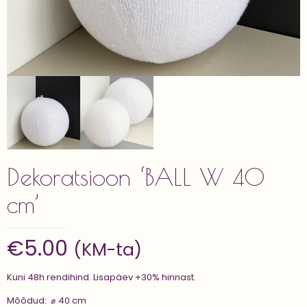
Dekoratsioon ‘BALL W 40
cm’
€
5.00
(KM-ta)
Kuni 48h rendihind. Lisapäev +30% hinnast.
Mõõdud: ⌀ 40 cm