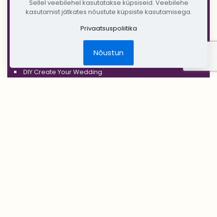
Sellel veebilehel kasutatakse küpsiseid. Veebilehe
'GOLD'
kasutamist jätkates nõustute küpsiste kasutamisega.
'COPPER'
Privaatsuspoliitika
'RUSTIC'
Nõustun
Jõulud
DIY Create Your Wedding
Pruudikimp
Peigmehe rinnanõel
Pruutneitsidele
Peiupoistele
Lilleehted
Tseremoonia