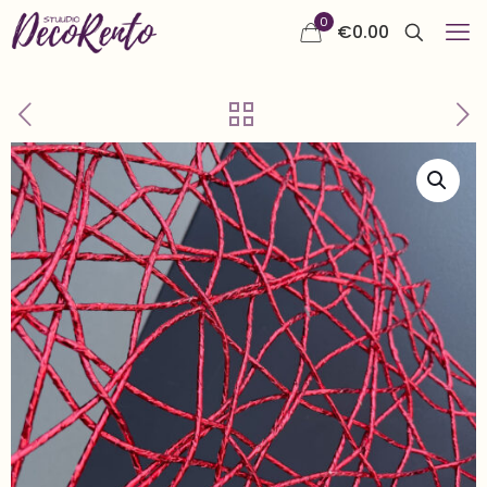
0
€
0.00