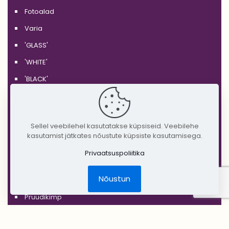
Fotoalad
Varia
'GLASS'
'WHITE'
'BLACK'
'SILVER'
'GOLD'
Sellel veebilehel kasutatakse küpsiseid. Veebilehe
'COPPER'
kasutamist jätkates nõustute küpsiste kasutamisega.
'RUSTIC'
Privaatsuspoliitika
Jõulud
Nõustun
DIY Create Your Wedding
Pruudikimp
Peigmehe rinnanõel