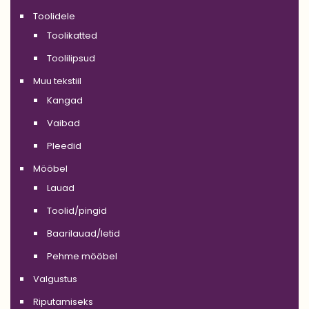
Toolidele
Toolikatted
Toolilipsud
Muu tekstiil
Kangad
Vaibad
Pleedid
Mööbel
Lauad
Toolid/pingid
Baarilauad/letid
Pehme mööbel
Valgustus
Riputamiseks