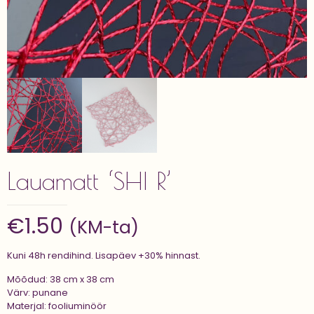
Lauamatt ‘SHI R’
€
1.50
(KM-ta)
Kuni 48h rendihind. Lisapäev +30% hinnast.
Mõõdud: 38 cm x 38 cm
Värv: punane
Materjal: fooliuminöör