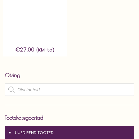
€
27.00
(KM-ta)
Otsing
Products
search
Tootekategooriad
UUED RENDITOOTED