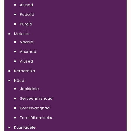
Alused
Pudelid
Purgid
Metallist
Vaasid
Anumad
Alused
Keraamika
Nõud
Jookidele
Serveerimisnõud
Korrusvaagnad
Tordilõikamiseks
Küünladele