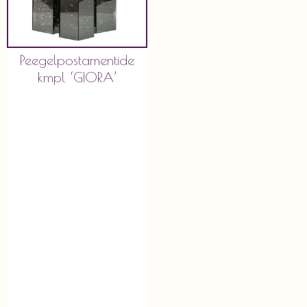
Peegelpostamentide
kmpl ‘GIORA’