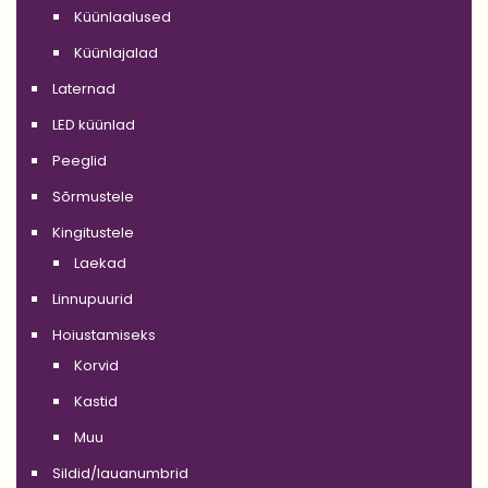
Küünlaalused
Küünlajalad
Laternad
LED küünlad
Peeglid
Sõrmustele
Kingitustele
Laekad
Linnupuurid
Hoiustamiseks
Korvid
Kastid
Muu
Sildid/lauanumbrid