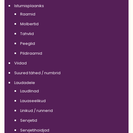
Istumisplaaniks
Raamid
Molbertid
Tahvlid
Peeglid
Pildiraamid
Viidad
Suured tähed / numbrid
Laudadele
Laudlinad
Lauaseelikud
Linikud / runnerid
Servjetid
Servjetihoidjad