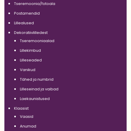
Tseremoonia/fotoala
Postamendid
Lillealused
Dekoratiivlilledest
Tseremooniaalad
Lillekimbud
Lilleseaded
Vanikud
Tähed ja numbrid
Lilleseinad ja vaibad
Laekaunistused
Klaasist
Vaasid
Anumad