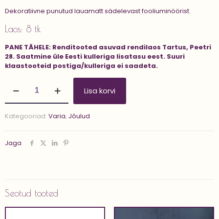
Dekoratiivne punutud lauamatt sädelevast fooliuminöörist.
Laos: 8 tk
PANE TÄHELE:
Renditooted asuvad rendilaos Tartus, Peetri
28.
Saatmine üle Eesti kulleriga lisatasu eest.
Suuri
klaastooteid postiga/kulleriga ei saadeta.
Lauamatt
Lisa korvi
'SHI
R'
kogus
Kategooriad:
Varia
,
Jõulud
Jaga
Seotud tooted