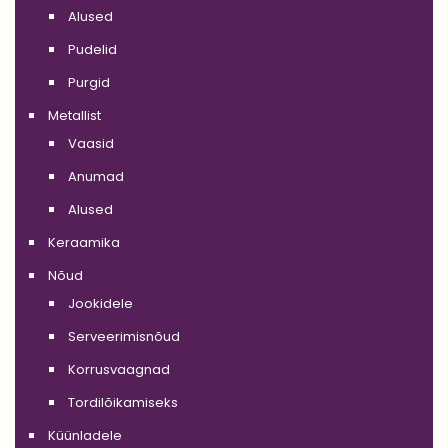
Alused
Pudelid
Purgid
Metallist
Vaasid
Anumad
Alused
Keraamika
Nõud
Jookidele
Serveerimisnõud
Korrusvaagnad
Tordilõikamiseks
Küünladele