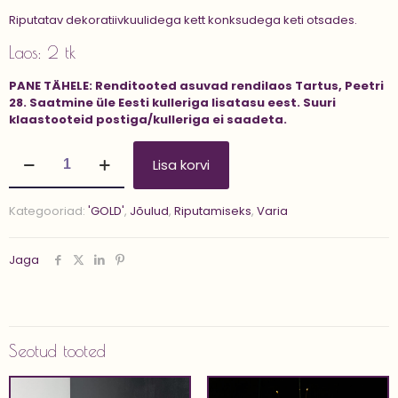
Riputatav dekoratiivkuulidega kett konksudega keti otsades.
Laos: 2 tk
PANE TÄHELE:
Renditooted asuvad rendilaos Tartus, Peetri
28.
Saatmine üle Eesti kulleriga lisatasu eest.
Suuri
klaastooteid postiga/kulleriga ei saadeta.
Dekoratiivkuulidega
Lisa korvi
kett
'SOL'
kogus
Kategooriad:
'GOLD'
,
Jõulud
,
Riputamiseks
,
Varia
Jaga
Seotud tooted