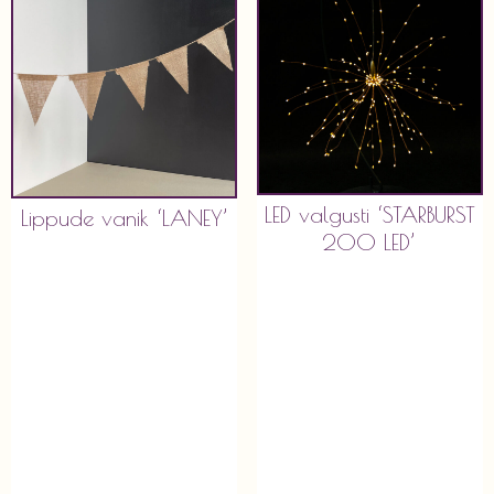
LED valgusti ‘STARBURST
Lippude vanik ‘LANEY’
200 LED’