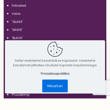
Fotoalad
Varia
'GLASS'
'WHITE'
'BLACK'
'SILVER'
'GOLD'
Sellel veebilehel kasutatakse küpsiseid. Veebilehe
'COPPER'
kasutamist jätkates nõustute küpsiste kasutamisega.
'RUSTIC'
Privaatsuspoliitika
Jõulud
Nõustun
DIY Create Your Wedding
Pruudikimp
Peigmehe rinnanõel