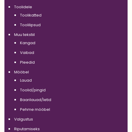
Toolidele
Toolikatted
Toolilipsud
Muu tekstiil
Kangad
Vaibad
Pleedid
Mööbel
Lauad
Toolid/pingid
Baarilauad/letid
Pehme mööbel
Valgustus
Riputamiseks