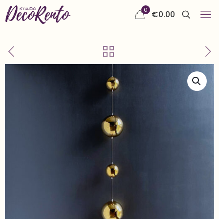
0
€
0.00