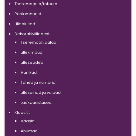
Tseremoonia/fotoala
Postamendid
Lillealused
Dekoratiivlilledest
Tseremooniaalad
Lillekimbud
Lilleseaded
Vanikud
Tähed ja numbrid
Lilleseinad ja vaibad
Laekaunistused
Klaasist
Vaasid
Anumad