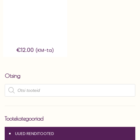
€
12.00
(KM-ta)
Otsing
Products
search
Tootekategooriad
UUED RENDITOOTED