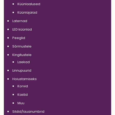
Küünlaalused
Küünlajalad
Laternad
LED küünlad
Peeglid
Sõrmustele
Kingitustele
Laekad
Linnupuurid
Hoiustamiseks
Korvid
Kastid
Muu
Sildid/lauanumbrid