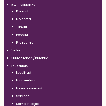
Istumisplaaniks
Raamid
Molbertid
Tahvlid
Peeglid
Pildiraamid
Viidad
Suured tähed / numbrid
Laudadele
Laudlinad
Lauaseelikud
Linikud / runnerid
Servjetid
Servjetihoidjad