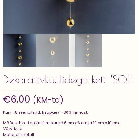
Dekoratiivkuulidega kett ‘SOL’
€
6.00
(KM-ta)
Kuni 48h rendihind. Lisapäev +30% hinnast.
Mõõdud: keti pikkus 1 m, kuulid 6 cm x 6 cm ja 10 cm x 10 cm
Värv: kuld
Materjal: metall