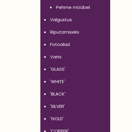
Pehme mööbel
Valgustus
Riputamiseks
Fotoalad
Varia
'GLASS'
'WHITE'
'BLACK'
'SILVER'
'GOLD'
'COPPER'