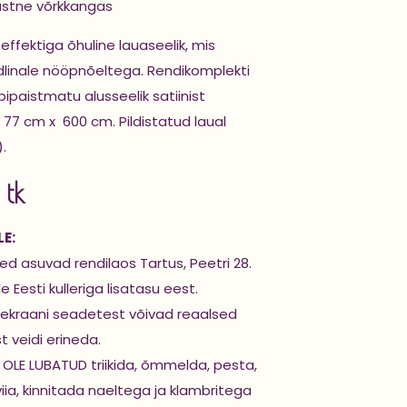
lastne võrkkangas
 effektiga õhuline lauaseelik, mis
udlinale nööpnõeltega. Rendikomplekti
bipaistmatu alusseelik satiinist
7 cm x 600 cm. Pildistatud laual
)
.
 tk
E:
d asuvad rendilaos Tartus, Peetri 28.
 Eesti kulleriga lisatasu eest.
ekraani seadetest võivad reaalsed
st veidi erineda.
 OLE LUBATUD triikida, õmmelda, pesta,
iia, kinnitada naeltega ja klambritega