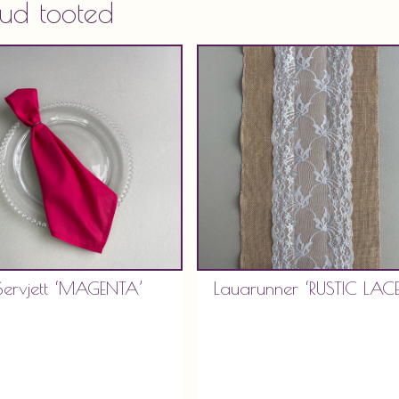
ud tooted
Servjett ‘MAGENTA’
Lauarunner ‘RUSTIC LACE