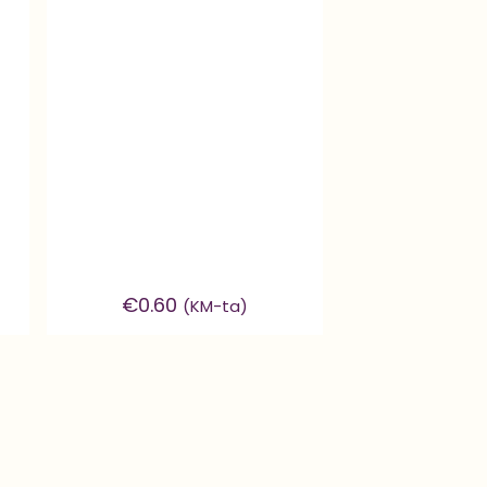
€
0.60
(KM-ta)