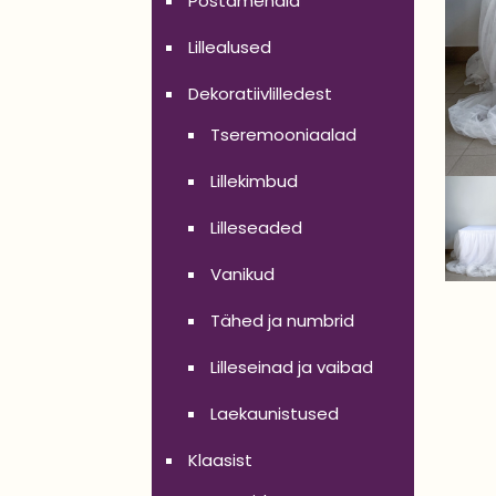
Postamendid
Lillealused
Dekoratiivlilledest
Tseremooniaalad
Lillekimbud
Lilleseaded
Vanikud
Tähed ja numbrid
Lilleseinad ja vaibad
Laekaunistused
Klaasist