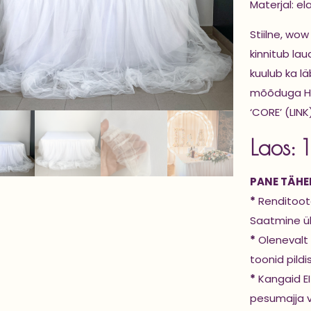
Materjal: e
Stiilne, wow
kinnitub la
kuulub ka lä
mõõduga H 7
‘CORE’ (LINK
Laos: 1
PANE TÄHEL
*
Renditoote
Saatmine üle
*
Olenevalt 
toonid pildi
*
Kangaid EI
pesumajja v