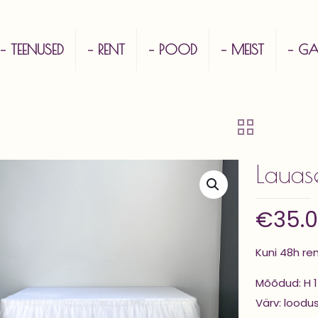
– TEENUSED
– RENT
– POOD
– MEIST
– GAL
Lauas
€
35.
Kuni 48h re
Mõõdud: H 1
Värv: loodu