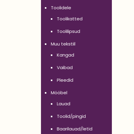
Toolidele
Toolikatted
Toolilipsud
Muu tekstiil
Kangad
Vaibad
Pleedid
Mööbel
Lauad
Toolid/pingid
Baarilauad/letid