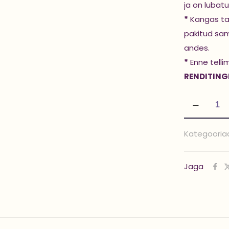
ja on lubatu
*
Kangas ta
pakitud sam
andes.
*
Enne telli
RENDITING
Lauaseelik
'JASMINE'
kogus
Kategooria
Jaga