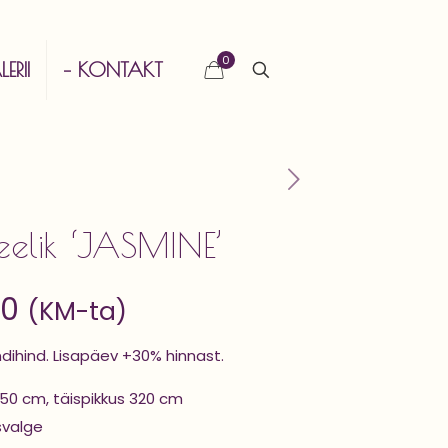
0
ERII
– KONTAKT
eelik ‘JASMINE’
00
(KM-ta)
ndihind. Lisapäev +30% hinnast.
50 cm, täispikkus 320 cm
svalge