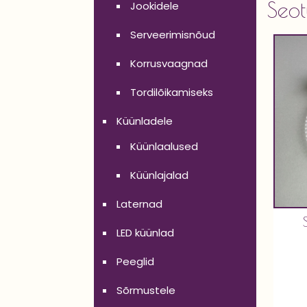
Seot
Jookidele
Serveerimisnõud
Korrusvaagnad
Tordilõikamiseks
Küünladele
Küünlaalused
Küünlajalad
Laternad
LED küünlad
Peeglid
Sõrmustele