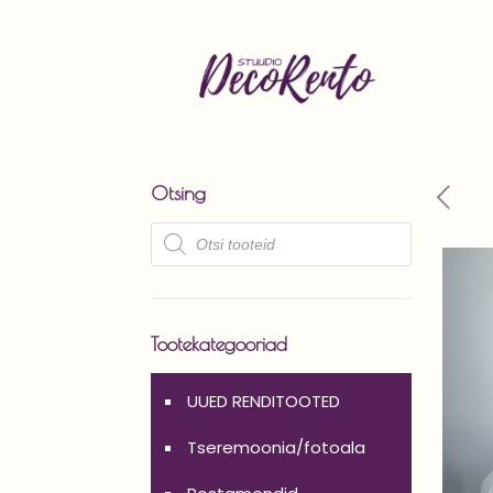
Otsing
Products
search
Tootekategooriad
UUED RENDITOOTED
Tseremoonia/fotoala