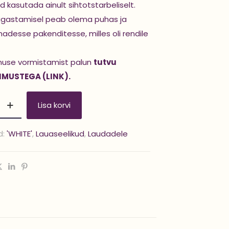
d kasutada ainult sihtotstarbeliselt.
gastamisel peab olema puhas ja
adesse pakenditesse, milles oli rendile
muse vormistamist palun
tutvu
IMUSTEGA (LINK).
Lisa korvi
d:
'WHITE'
,
Lauaseelikud
,
Laudadele