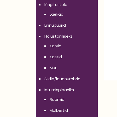
Kingitustele
Laekad
Linnupuurid
Hoiustamiseks
Korvid
Kastid
Muu
Sildid/lauanumbrid
Istumisplaaniks
Raamid
Molbertid