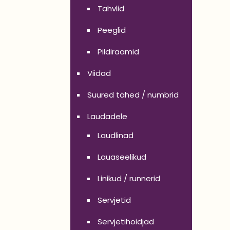
Tahvlid
Peeglid
Pildiraamid
Viidad
Suured tähed / numbrid
Laudadele
Laudlinad
Lauaseelikud
Linikud / runnerid
Servjetid
Servjetihoidjad