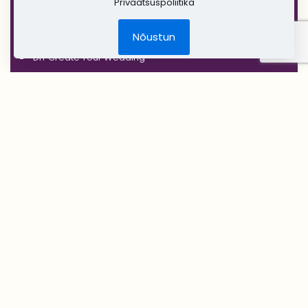
Privaatsuspoliitika
'RUSTIC'
Jõulud
Nõustun
DIY Create Your Wedding
Pruudikimp
Peigmehe rinnanõel
Pruutneitsidele
Peiupoistele
Lilleehted
Tseremoonia