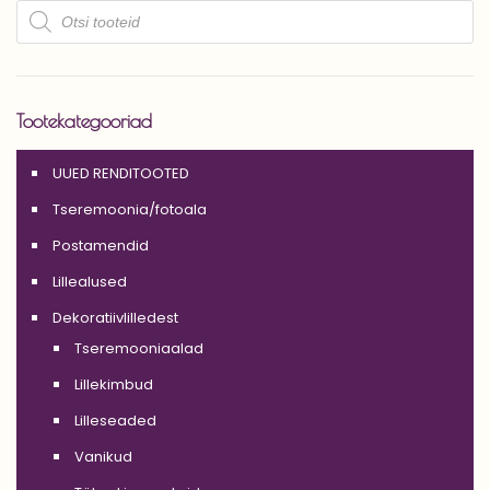
Products
search
Tootekategooriad
UUED RENDITOOTED
Tseremoonia/fotoala
Postamendid
Lillealused
Dekoratiivlilledest
Tseremooniaalad
Lillekimbud
Lilleseaded
Vanikud