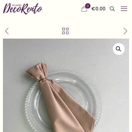
0
€
0.00