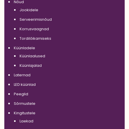
Nõud
Jookidele
Serveerimisnõud
Korrusvaagnad
Tordilõikamiseks
Küünladele
Küünlaalused
Küünlajalad
Laternad
LED küünlad
Peeglid
Sõrmustele
Kingitustele
Laekad