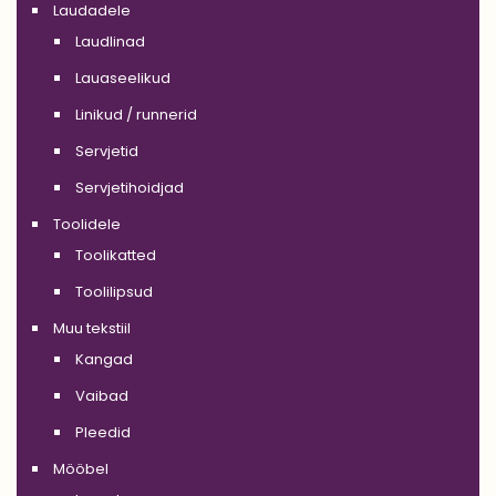
Laudadele
Laudlinad
Lauaseelikud
Linikud / runnerid
Servjetid
Servjetihoidjad
Toolidele
Toolikatted
Toolilipsud
Muu tekstiil
Kangad
Vaibad
Pleedid
Mööbel