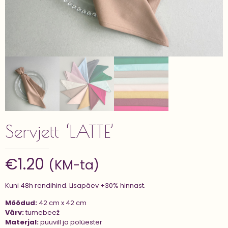
Servjett ‘LATTE’
€
1.20
(KM-ta)
Kuni 48h rendihind. Lisapäev +30% hinnast.
Mõõdud:
42 cm x 42 cm
Värv:
tumebeež
Materjal:
puuvill ja polüester