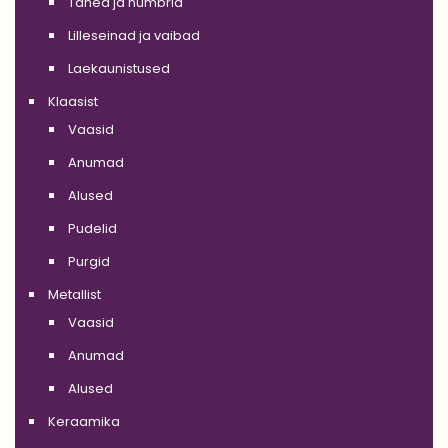
Tähed ja numbrid
Lilleseinad ja vaibad
Laekaunistused
Klaasist
Vaasid
Anumad
Alused
Pudelid
Purgid
Metallist
Vaasid
Anumad
Alused
Keraamika