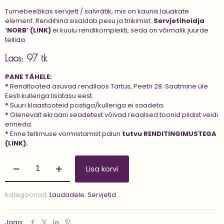
Tumebeežikas servjett / salvrätik, mis on kaunis lauakate
element. Rendihind sisaldab pesu ja triikimist.
Servjetihoidja
‘NORB’ (LINK)
ei kuulu rendikomplekti, seda on võimalik juurde
tellida.
Laos: 97 tk
PANE TÄHELE:
*
Renditooted asuvad rendilaos Tartus, Peetri 28. Saatmine üle
Eesti kulleriga lisatasu eest.
*
Suuri klaastooteid postiga/kulleriga ei saadeta.
*
Olenevalt ekraani seadetest võivad reaalsed toonid pildist veidi
erineda.
*
Enne tellimuse vormistamist palun
tutvu
RENDITINGIMUSTEGA
(LINK).
Servjett
Lisa korvi
'LATTE'
kogus
Kategooriad:
Laudadele
,
Servjetid
Jaga