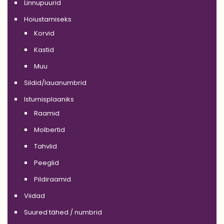
Linnupuurid
Hoiustamiseks
Korvid
Kastid
Muu
Sildid/lauanumbrid
Istumisplaaniks
Raamid
Molbertid
Tahvlid
Peeglid
Pildiraamid
Viidad
Suured tähed / numbrid