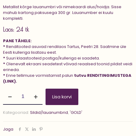
Metallist kõrge lauanumbri või nimekaardi alus/hoidja. Sisse
mahub kartong paksusega 300 gr. Lauanumber ei kuulu
komplekti.
Laos: 24 tk
PANE TÄHELE:
*
Renditooted asuvad rendilaos Tartus, Peetri 28. Saatmine üle
Eesti kulleriga lisatasu eest.
*
Suuri klaastooteid postiga/kulleriga ei saadeta.
*
Olenevalt ekraani seadetest võivad reaalsed toonid pildist veidi
erineda.
*
Enne tellimuse vormistamist palun
tutvu
RENDITINGIMUSTEGA
(LINK).
Alus/hoidja
Lisa korvi
'DESA'
kogus
Kategooriad:
Sildid/lauanumbrid
,
'GOLD'
Jaga