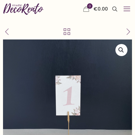
0
€
0.00