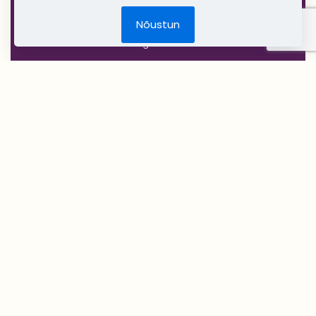
Jõulud
Nõustun
DIY Create Your Wedding
Pruudikimp
Peigmehe rinnanõel
Pruutneitsidele
Peiupoistele
Lilleehted
Tseremoonia