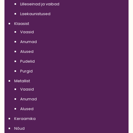
Lilleseinad ja vaibad
Laekaunistused
Klaasist
Vaasid
Anumad
Alused
Pudelid
Purgid
Metallist
Vaasid
Anumad
Alused
Keraamika
Nõud