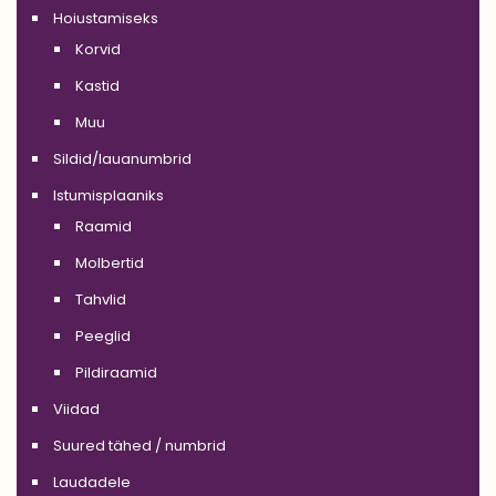
Hoiustamiseks
Korvid
Kastid
Muu
Sildid/lauanumbrid
Istumisplaaniks
Raamid
Molbertid
Tahvlid
Peeglid
Pildiraamid
Viidad
Suured tähed / numbrid
Laudadele