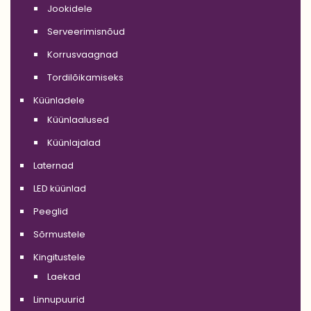
Jookidele
Serveerimisnõud
Korrusvaagnad
Tordilõikamiseks
Küünladele
Küünlaalused
Küünlajalad
Laternad
LED küünlad
Peeglid
Sõrmustele
Kingitustele
Laekad
Linnupuurid