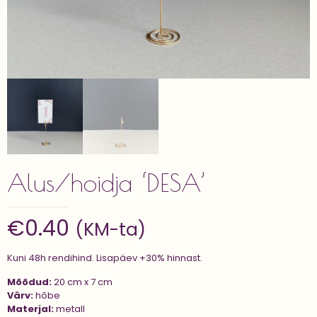
Alus/hoidja ‘DESA’
€
0.40
(KM-ta)
Kuni 48h rendihind. Lisapäev +30% hinnast.
Mõõdud:
20 cm x 7 cm
Värv:
hõbe
Materjal:
metall