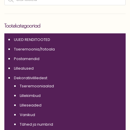
Tootekategooriad
UUED RENDITOOTED
Tseremoonia/fotoala
Postamendid
Lillealused
Dekoratiivlilledest
Tseremooniaalad
Lillekimbud
Lilleseaded
Vanikud
Tähed ja numbrid