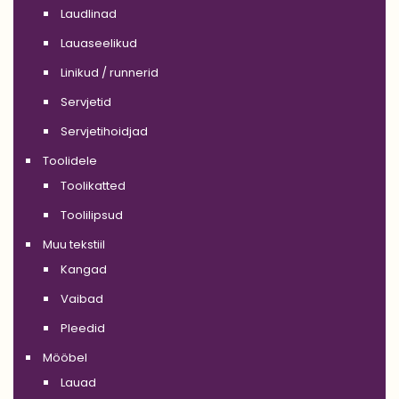
Laudlinad
Lauaseelikud
Linikud / runnerid
Servjetid
Servjetihoidjad
Toolidele
Toolikatted
Toolilipsud
Muu tekstiil
Kangad
Vaibad
Pleedid
Mööbel
Lauad