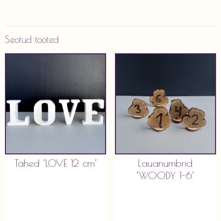
Seotud tooted
Tähed ‘LOVE 12 cm’
Lauanumbrid
‘WOODY 1-6’