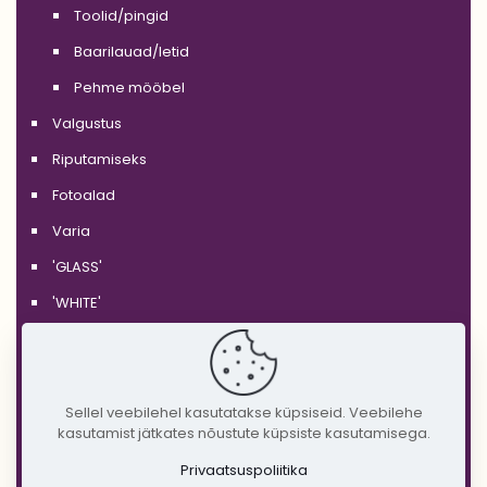
Toolid/pingid
Baarilauad/letid
Pehme mööbel
Valgustus
Riputamiseks
Fotoalad
Varia
'GLASS'
'WHITE'
'BLACK'
'SILVER'
'GOLD'
Sellel veebilehel kasutatakse küpsiseid. Veebilehe
kasutamist jätkates nõustute küpsiste kasutamisega.
'COPPER'
Privaatsuspoliitika
'RUSTIC'