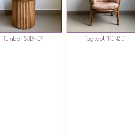
Tumba ‘SUENO’
Tugitool ‘KENZIE’