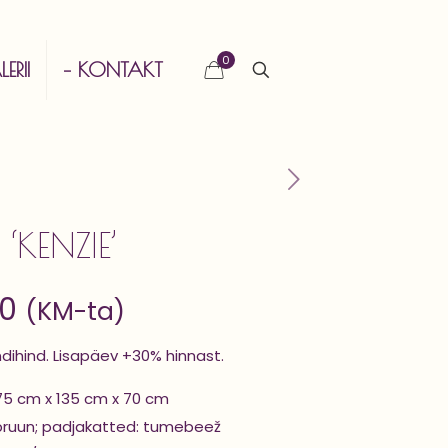
0
ERII
– KONTAKT
 ‘KENZIE’
00
(KM-ta)
ndihind. Lisapäev +30% hinnast.
75 cm x 135 cm x 70 cm
pruun; padjakatted: tumebeež