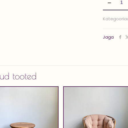
'KENZIE'
kogus
Kategooria
Jaga
ud tooted