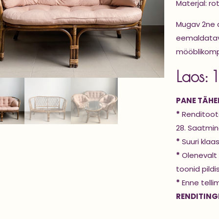
Materjal: r
Mugav 2ne 
eemaldatava
mööblikomple
Laos: 1
PANE TÄHEL
*
Renditoote
28. Saatmine
*
Suuri klaa
*
Olenevalt 
toonid pildi
*
Enne telli
RENDITING
Diivan