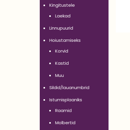
Kingitustele
Laekad
Linnupuurid
Hoiustamiseks
Korvid
Kastid
Muu
Sildid/lauanumbrid
Istumisplaaniks
Raamid
Molbertid