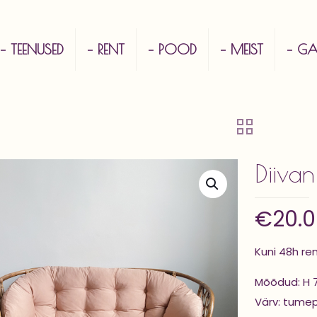
– TEENUSED
– RENT
– POOD
– MEIST
– GAL
Diivan
€
20.
Kuni 48h re
Mõõdud: H 
Värv: tume