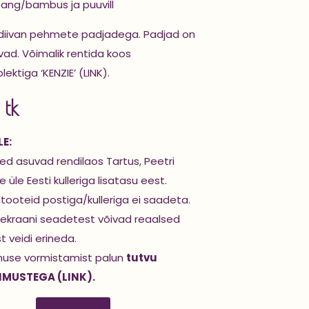
otang/bambus ja puuvill
diivan pehmete padjadega. Padjad on
d. Võimalik rentida koos
ktiga ‘KENZIE’ (LINK).
 tk
E:
d asuvad rendilaos Tartus, Peetri
 üle Eesti kulleriga lisatasu eest.
stooteid postiga/kulleriga ei saadeta.
ekraani seadetest võivad reaalsed
st veidi erineda.
muse vormistamist palun
tutvu
IMUSTEGA (LINK).