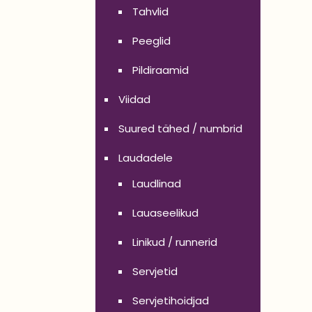
Tahvlid
Peeglid
Pildiraamid
Viidad
Suured tähed / numbrid
Laudadele
Laudlinad
Lauaseelikud
Linikud / runnerid
Servjetid
Servjetihoidjad