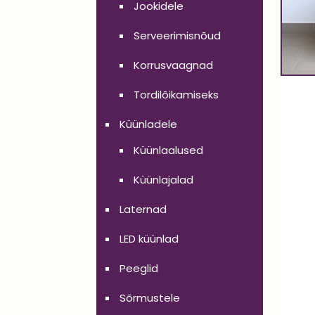
Jookidele
Serveerimisnõud
Korrusvaagnad
Tordilõikamiseks
Küünladele
Küünlaalused
Küünlajalad
Laternad
LED küünlad
Peeglid
Sõrmustele