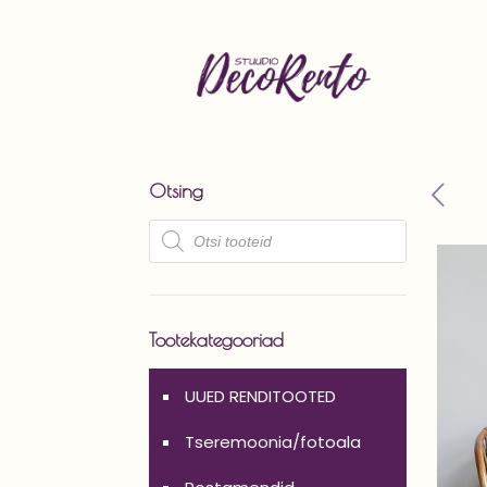
Otsing
Products
search
Tootekategooriad
UUED RENDITOOTED
Tseremoonia/fotoala