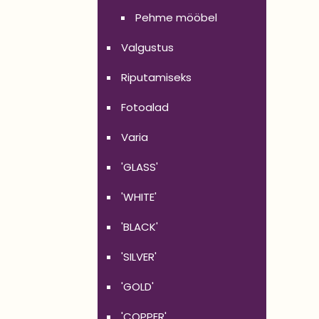
Pehme mööbel
Valgustus
Riputamiseks
Fotoalad
Varia
'GLASS'
'WHITE'
'BLACK'
'SILVER'
'GOLD'
'COPPER'