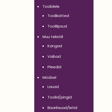
Toolidele
Toolikatted
Toolilipsud
Muu tekstiil
Kangad
Vaibad
Pleedid
Mööbel
Lauad
Toolid/pingid
Baarilauad/letid