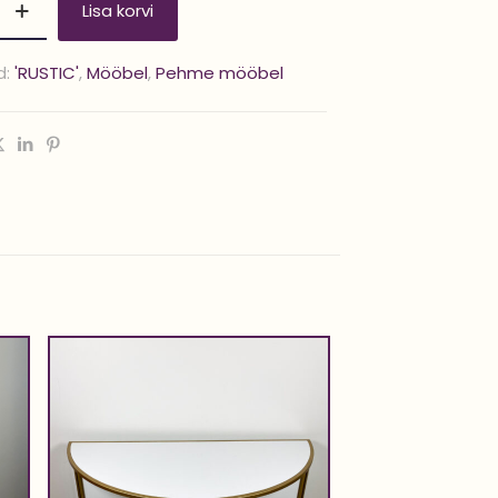
Lisa korvi
d:
'RUSTIC'
,
Mööbel
,
Pehme mööbel