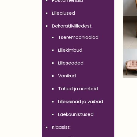
Postamendid
Lillealused
Dekoratiivlilledest
Tseremooniaalad
Lillekimbud
Lilleseaded
Vanikud
Tähed ja numbrid
Lilleseinad ja vaibad
Laekaunistused
Klaasist