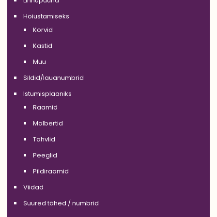
Linnupuurid
Hoiustamiseks
Korvid
Kastid
Muu
Sildid/lauanumbrid
Istumisplaaniks
Raamid
Molbertid
Tahvlid
Peeglid
Pildiraamid
Viidad
Suured tähed / numbrid