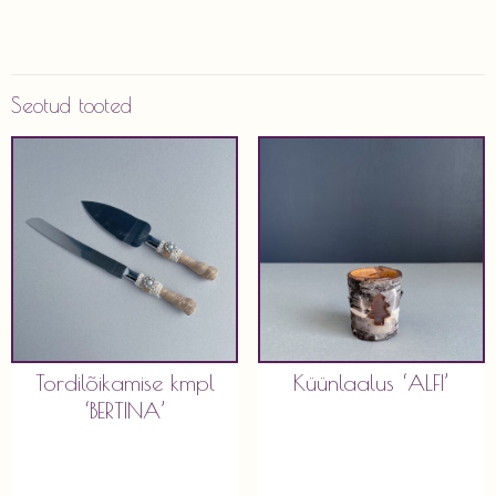
Seotud tooted
Tordilõikamise kmpl
Küünlaalus ‘ALFI’
‘BERTINA’