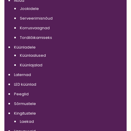
Nõud
Jookidele
Serveerimisnõud
Korrusvaagnad
Tordilõikamiseks
Küünladele
Küünlaalused
Küünlajalad
Laternad
LED küünlad
Peeglid
Sõrmustele
Kingitustele
Laekad