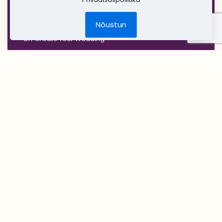
'RUSTIC'
Jõulud
Nõustun
DIY Create Your Wedding
Pruudikimp
Peigmehe rinnanõel
Pruutneitsidele
Peiupoistele
Lilleehted
Tseremoonia