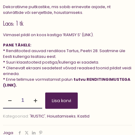
Dekoratiivne puitkastike, mis sobib erinevate asjade, nt
salvrättide või servjettide, hoiustamiseks.
Laos: 1 tk
Viimasel pildil on koos kastiga
‘RAMSY S’ (LINK).
PANE TÄHELE:
*
Renditooted asuvad rendilaos Tartus, Peetri 28. Saatmine üle
Eesti kulleriga lisatasu eest.
*
Suuri klaastooteid postiga/kulleriga ei saadeta.
*
Olenevalt ekraani seadetest võivad reaalsed toonid pildist veidi
erineda.
*
Enne tellimuse vormistamist palun
tutvu
RENDITINGIMUSTEGA
(LINK).
Kast
Lisa korvi
'RAMSY
M'
kogus
Kategooriad:
'RUSTIC'
,
Hoiustamiseks
,
Kastid
Jaga