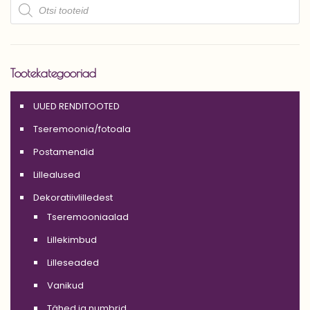
Products
search
Tootekategooriad
UUED RENDITOOTED
Tseremoonia/fotoala
Postamendid
Lillealused
Dekoratiivlilledest
Tseremooniaalad
Lillekimbud
Lilleseaded
Vanikud
Tähed ja numbrid