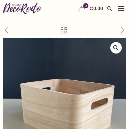
0
€
0.00