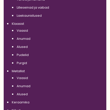
Lilleseinad ja vaibad
Laekaunistused
Klaasist
Vaasid
Anumad
Alused
Pudelid
Purgid
Metallist
Vaasid
Anumad
Alused
Keraamika