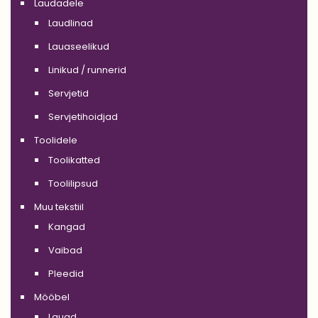
Laudadele
Laudlinad
Lauaseelikud
Linikud / runnerid
Servjetid
Servjetihoidjad
Toolidele
Toolikatted
Toolilipsud
Muu tekstiil
Kangad
Vaibad
Pleedid
Mööbel
Lauad