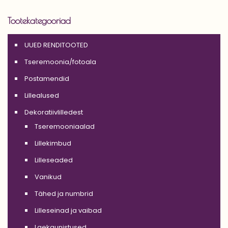
Tootekategooriad
UUED RENDITOOTED
Tseremoonia/fotoala
Postamendid
Lillealused
Dekoratiivlilledest
Tseremooniaalad
Lillekimbud
Lilleseaded
Vanikud
Tähed ja numbrid
Lilleseinad ja vaibad
Laekaunistused