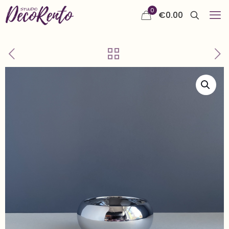
0
€
0.00