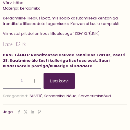
Värv: hõbe
Materjal: keraamika
Keraamiline lillealus/pott, mis sobib kasutamiseks kenzaniga
trendikate lilleseadete tegemiseks. Kenzan ei kuulu komplekti.
Viimastel piltidel on koos lillealusega
`ZIGY XL`(LINK)
.
Laos: 12 tk
PANE TÄHELE:
Renditooted asuvad rendilaos Tartus, Peetri
28.
Saatmine üle Eesti kulleriga lisatasu eest.
Suuri
klaastooteid postiga/kulleriga ei saadeta.
Keraamiline
Lisa korvi
lillealus/pott
'ZIGY'
kogus
Kategooriad:
'SILVER'
,
Keraamika
,
Nõud
,
Serveerimisnõud
Jaga