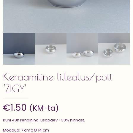
Keraamiline lillealus/pott
‘ZIGY’
€
1.50
(KM-ta)
Kuni 48h rendihind. Lisapäev +30% hinnast.
Mõõdud: 7 cm x Ø 14 cm