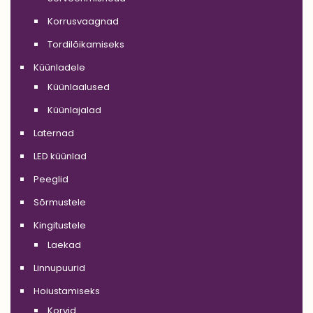
Korrusvaagnad
Tordilõikamiseks
Küünladele
Küünlaalused
Küünlajalad
Laternad
LED küünlad
Peeglid
Sõrmustele
Kingitustele
Laekad
Linnupuurid
Hoiustamiseks
Korvid