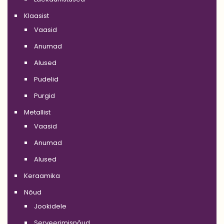
Klaasist
Vaasid
Anumad
Alused
Pudelid
Purgid
Metallist
Vaasid
Anumad
Alused
Keraamika
Nõud
Jookidele
Serveerimisnõud