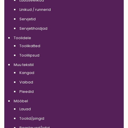
Lauaseelikud
Linikud / runnerid
Servjetid
Servjetihoidjad
Toolidele
Toolikatted
Toolilipsud
Muu tekstiil
Kangad
Vaibad
Pleedid
Mööbel
Lauad
Toolid/pingid
Baarilauad/letid