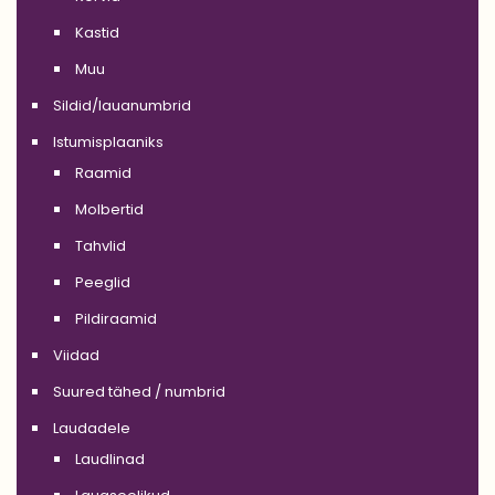
Kastid
Muu
Sildid/lauanumbrid
Istumisplaaniks
Raamid
Molbertid
Tahvlid
Peeglid
Pildiraamid
Viidad
Suured tähed / numbrid
Laudadele
Laudlinad