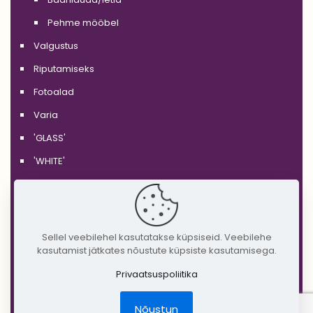
Pehme mööbel
Valgustus
Riputamiseks
Fotoalad
Varia
'GLASS'
'WHITE'
'BLACK'
'SILVER'
'GOLD'
Sellel veebilehel kasutatakse küpsiseid. Veebilehe
kasutamist jätkates nõustute küpsiste kasutamisega.
'COPPER'
Privaatsuspoliitika
'RUSTIC'
Jõulud
Nõustun