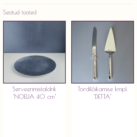
Seotud tooted
Serveerimistaldrik
Tordilõikamise kmpl
‘NOELIA 40 cm’
‘DETTA’