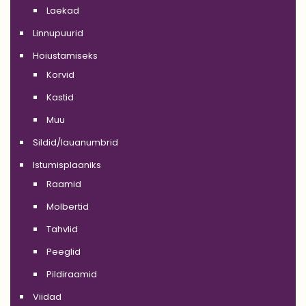
Laekad
Linnupuurid
Hoiustamiseks
Korvid
Kastid
Muu
Sildid/lauanumbrid
Istumisplaaniks
Raamid
Molbertid
Tahvlid
Peeglid
Pildiraamid
Viidad