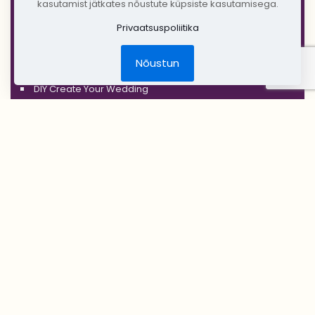
kasutamist jätkates nõustute küpsiste kasutamisega.
'COPPER'
Privaatsuspoliitika
'RUSTIC'
Nõustun
Jõulud
DIY Create Your Wedding
Pruudikimp
Peigmehe rinnanõel
Pruutneitsidele
Peiupoistele
Lilleehted
Tseremoonia