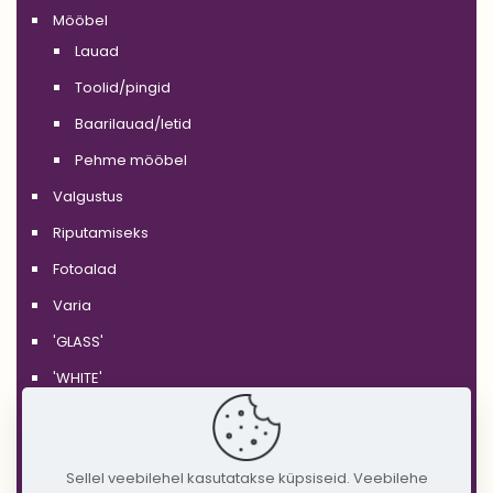
Mööbel
Lauad
Toolid/pingid
Baarilauad/letid
Pehme mööbel
Valgustus
Riputamiseks
Fotoalad
Varia
'GLASS'
'WHITE'
'BLACK'
'SILVER'
Sellel veebilehel kasutatakse küpsiseid. Veebilehe
'GOLD'