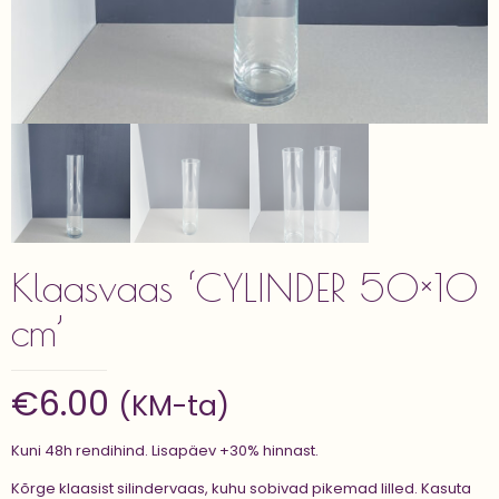
Klaasvaas ‘CYLINDER 50×10
cm’
€
6.00
(KM-ta)
Kuni 48h rendihind. Lisapäev +30% hinnast.
Kõrge klaasist silindervaas, kuhu sobivad pikemad lilled. Kasuta