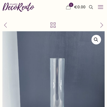
0
€
0.00