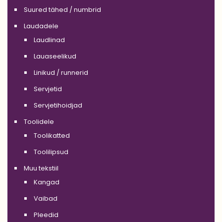
Suured tähed / numbrid
Laudadele
Laudlinad
Lauaseelikud
Linikud / runnerid
Servjetid
Servjetihoidjad
Toolidele
Toolikatted
Toolilipsud
Muu tekstiil
Kangad
Vaibad
Pleedid