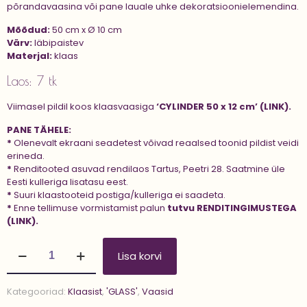
põrandavaasina või pane lauale uhke dekoratsioonielemendina.
Mõõdud:
50 cm x Ø 10 cm
Värv:
läbipaistev
Materjal:
klaas
Laos: 7 tk
Viimasel pildil koos klaasvaasiga
‘CYLINDER 50 x 12 cm’ (LINK).
PANE TÄHELE:
*
Olenevalt ekraani seadetest võivad reaalsed toonid pildist veidi
erineda.
*
Renditooted asuvad rendilaos Tartus, Peetri 28. Saatmine üle
Eesti kulleriga lisatasu eest.
*
Suuri klaastooteid postiga/kulleriga ei saadeta.
*
Enne tellimuse vormistamist palun
tutvu
RENDITINGIMUSTEGA
(LINK).
Klaasvaas
Lisa korvi
'CYLINDER
50x10
cm'
Kategooriad:
Klaasist
,
'GLASS'
,
Vaasid
kogus