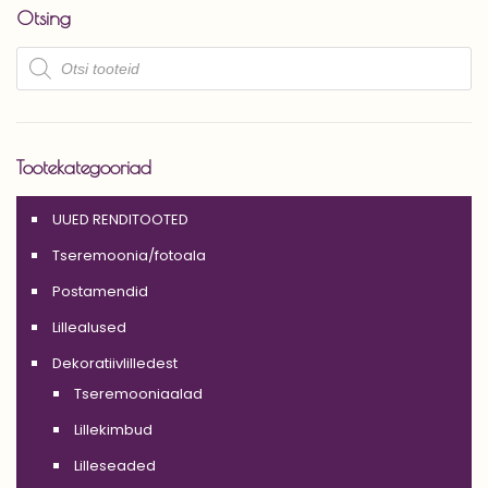
Otsing
Products
search
Tootekategooriad
UUED RENDITOOTED
Tseremoonia/fotoala
Postamendid
Lillealused
Dekoratiivlilledest
Tseremooniaalad
Lillekimbud
Lilleseaded