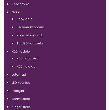
Keraamika
Nõud
Jookidele
Serveerimisnõud
Korrusvaagnad
Tordilõikamiseks
Küünladele
Küünlaalused
Küünlajalad
Laternad
LED küünlad
Peeglid
Sõrmustele
Kingitustele