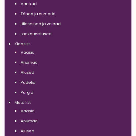
Vanikud
Tähed ja numbrid
Lilleseinad ja vaibad
Laekaunistused
Klaasist
Vaasid
Anumad
Alused
Pudelid
Purgid
Metallist
Vaasid
Anumad
Alused