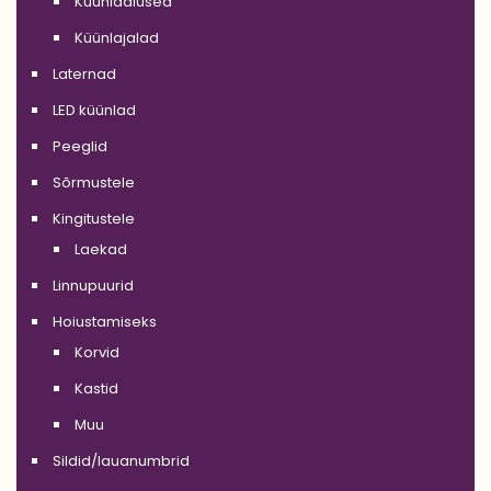
Küünlaalused
Küünlajalad
Laternad
LED küünlad
Peeglid
Sõrmustele
Kingitustele
Laekad
Linnupuurid
Hoiustamiseks
Korvid
Kastid
Muu
Sildid/lauanumbrid