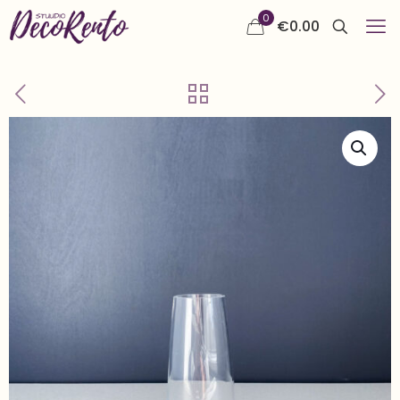
0
€
0.00