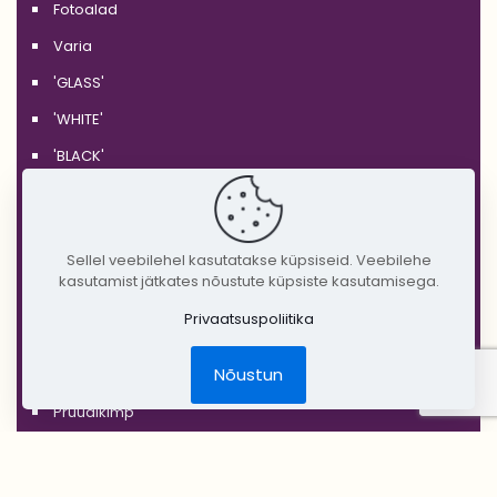
Fotoalad
Varia
'GLASS'
'WHITE'
'BLACK'
'SILVER'
'GOLD'
Sellel veebilehel kasutatakse küpsiseid. Veebilehe
'COPPER'
kasutamist jätkates nõustute küpsiste kasutamisega.
'RUSTIC'
Privaatsuspoliitika
Jõulud
Nõustun
DIY Create Your Wedding
Pruudikimp
Peigmehe rinnanõel
Pruutneitsidele