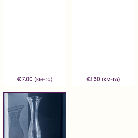
€
7.00
€
1.60
(KM-ta)
(KM-ta)