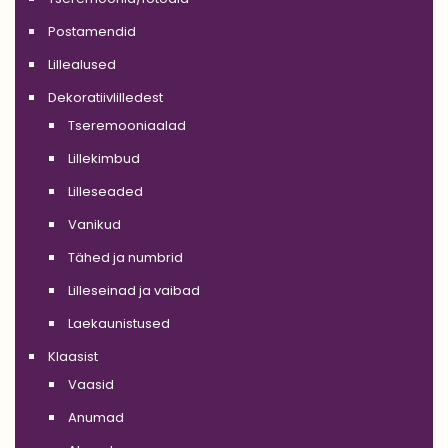
Postamendid
Lillealused
Dekoratiivlilledest
Tseremooniaalad
Lillekimbud
Lilleseaded
Vanikud
Tähed ja numbrid
Lilleseinad ja vaibad
Laekaunistused
Klaasist
Vaasid
Anumad