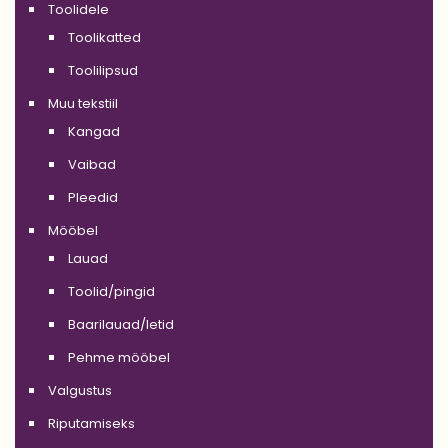
Toolidele
Toolikatted
Toolilipsud
Muu tekstiil
Kangad
Vaibad
Pleedid
Mööbel
Lauad
Toolid/pingid
Baarilauad/letid
Pehme mööbel
Valgustus
Riputamiseks