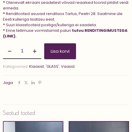
*
Olenevalt ekraani seadetest võivad reaalsed toonid pildist veidi
erineda.
*
Renditooted asuvad rendilaos Tartus, Peetri 28. Saatmine üle
Eesti kulleriga lisatasu eest.
*
Suuri klaastooteid postiga/kulleriga ei saadeta.
*
Enne tellimuse vormistamist palun
tutvu
RENDITINGIMUSTEGA
(LINK).
Klaasvaas
Lisa korvi
'LUISELLA
15
cm'
Kategooriad:
Klaasist
,
'GLASS'
,
Vaasid
kogus
Jaga
Seotud tooted