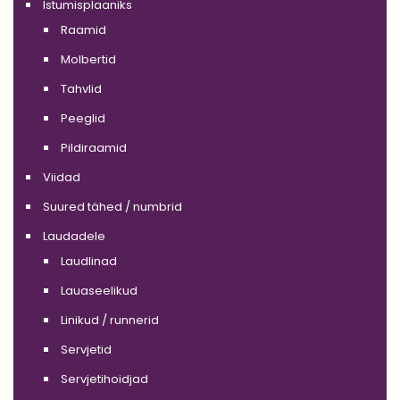
Istumisplaaniks
Raamid
Molbertid
Tahvlid
Peeglid
Pildiraamid
Viidad
Suured tähed / numbrid
Laudadele
Laudlinad
Lauaseelikud
Linikud / runnerid
Servjetid
Servjetihoidjad