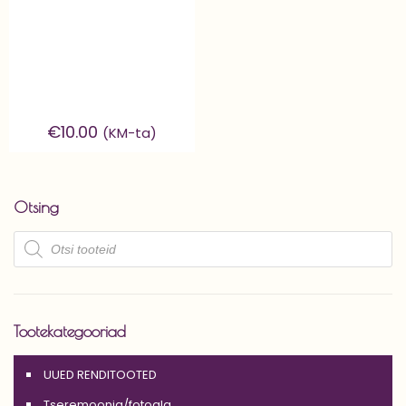
€
10.00
(KM-ta)
Otsing
Products
search
Tootekategooriad
UUED RENDITOOTED
Tseremoonia/fotoala