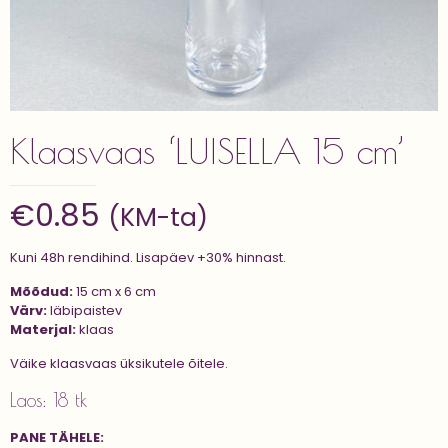
Klaasvaas ‘LUISELLA 15 cm’
€
0.85
(KM-ta)
Kuni 48h rendihind. Lisapäev +30% hinnast.
Mõõdud:
15 cm x 6 cm
Värv:
läbipaistev
Materjal:
klaas
Väike klaasvaas üksikutele õitele.
Laos: 18 tk
PANE TÄHELE: