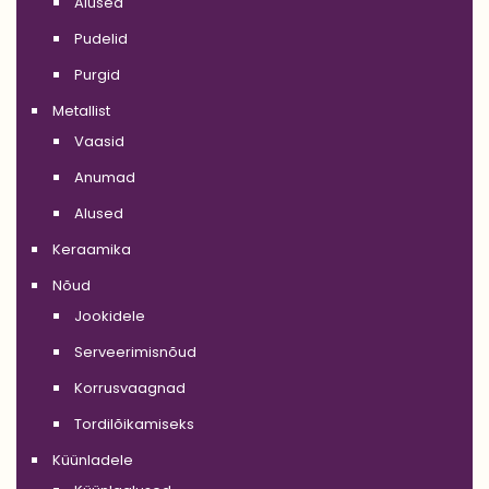
Alused
Pudelid
Purgid
Metallist
Vaasid
Anumad
Alused
Keraamika
Nõud
Jookidele
Serveerimisnõud
Korrusvaagnad
Tordilõikamiseks
Küünladele