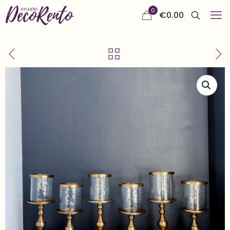
0
€
0.00