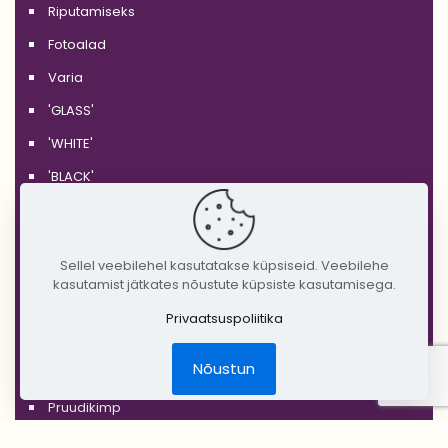
Riputamiseks
Fotoalad
Varia
'GLASS'
'WHITE'
'BLACK'
'SILVER'
'GOLD'
Sellel veebilehel kasutatakse küpsiseid. Veebilehe
'COPPER'
kasutamist jätkates nõustute küpsiste kasutamisega.
'RUSTIC'
Privaatsuspoliitika
Jõulud
Nõustun
DIY Create Your Wedding
Pruudikimp
Peigmehe rinnanõel