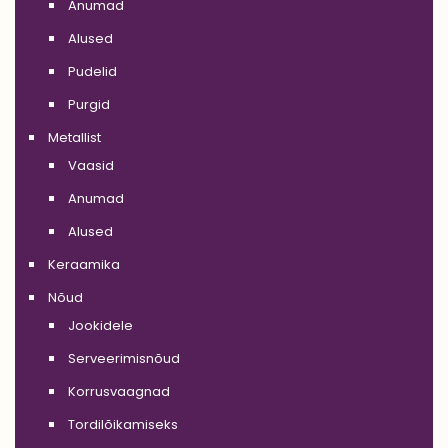
Anumad
Alused
Pudelid
Purgid
Metallist
Vaasid
Anumad
Alused
Keraamika
Nõud
Jookidele
Serveerimisnõud
Korrusvaagnad
Tordilõikamiseks