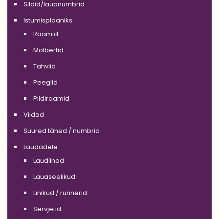
Sildid/lauanumbrid
Istumisplaaniks
Raamid
Molbertid
Tahvlid
Peeglid
Pildiraamid
Viidad
Suured tähed / numbrid
Laudadele
Laudlinad
Lauaseelikud
Linikud / runnerid
Servjetid