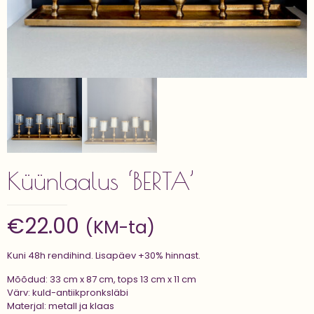
Küünlaalus ‘BERTA’
€
22.00
(KM-ta)
Kuni 48h rendihind. Lisapäev +30% hinnast.
Mõõdud: 33 cm x 87 cm, tops 13 cm x 11 cm
Värv: kuld-antiikpronksläbi
Materjal: metall ja klaas