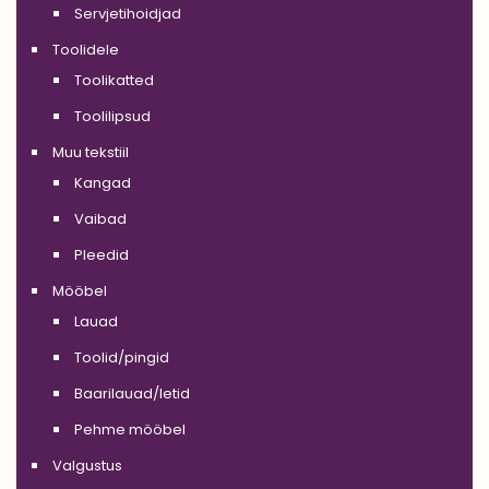
Servjetihoidjad
Toolidele
Toolikatted
Toolilipsud
Muu tekstiil
Kangad
Vaibad
Pleedid
Mööbel
Lauad
Toolid/pingid
Baarilauad/letid
Pehme mööbel
Valgustus