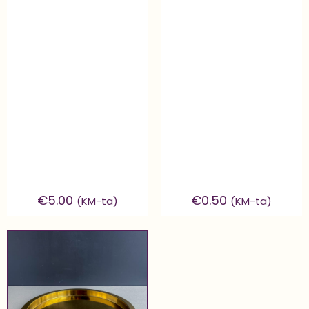
€
5.00
€
0.50
(KM-ta)
(KM-ta)