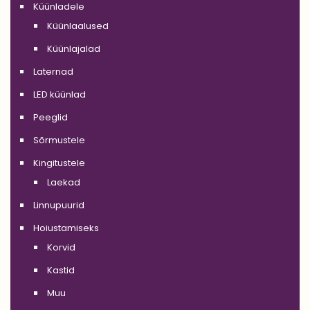
Küünladele
Küünlaalused
Küünlajalad
Laternad
LED küünlad
Peeglid
Sõrmustele
Kingitustele
Laekad
Linnupuurid
Hoiustamiseks
Korvid
Kastid
Muu