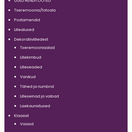
UUED RENDITOOTED
Tseremoonia/fotoala
Postamendid
Lillealused
Dekoratiivlilledest
Tseremooniaalad
Lillekimbud
Lilleseaded
Vanikud
Tähed ja numbrid
Lilleseinad ja vaibad
Laekaunistused
Klaasist
Vaasid