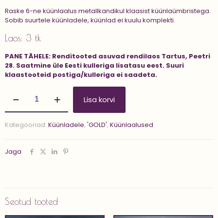
Raske 6-ne küünlaalus metallkandikul klaasist küünlaümbristega.
Sobib suurtele küünladele, küünlad ei kuulu komplekti.
Laos: 3 tk
PANE TÄHELE:
Renditooted asuvad rendilaos Tartus, Peetri
28.
Saatmine üle Eesti kulleriga lisatasu eest.
Suuri
klaastooteid postiga/kulleriga ei saadeta.
Küünlaalus
Lisa korvi
'BERTA'
kogus
Kategooriad:
Küünladele
,
'GOLD'
,
Küünlaalused
Jaga
Seotud tooted