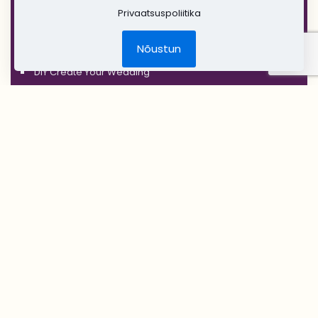
'COPPER'
Privaatsuspoliitika
'RUSTIC'
Nõustun
Jõulud
DIY Create Your Wedding
Pruudikimp
Peigmehe rinnanõel
Pruutneitsidele
Peiupoistele
Lilleehted
Tseremoonia