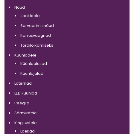
Nõud
Jookidele
Serveerimisnõud
Korrusvaagnad
Tordilõikamiseks
Küünladele
Küünlaalused
Küünlajalad
Laternad
LED küünlad
Peeglid
Sõrmustele
Kingitustele
Laekad