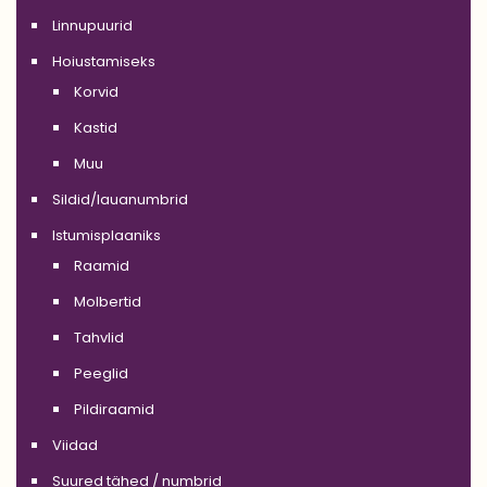
Linnupuurid
Hoiustamiseks
Korvid
Kastid
Muu
Sildid/lauanumbrid
Istumisplaaniks
Raamid
Molbertid
Tahvlid
Peeglid
Pildiraamid
Viidad
Suured tähed / numbrid