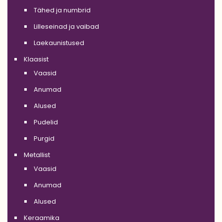
Tähed ja numbrid
Lilleseinad ja vaibad
Laekaunistused
Klaasist
Vaasid
Anumad
Alused
Pudelid
Purgid
Metallist
Vaasid
Anumad
Alused
Keraamika