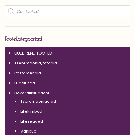
Products
search
Tootekategooriad
UUED RENDITOOTED
Tseremoonia/fotoala
Postamendid
Lillealused
Dekoratiivlilledest
Tseremooniaalad
Lillekimbud
Lilleseaded
Vanikud