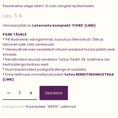
Klassikaline valge latern. Ei sobi sangast riputamiseks.
Laos: 6 tk
Viimasel pildil on
Laternate komplekt ‘FIORE’ (LINK)
.
PANE TÄHELE:
*
Pilt illustreerib värvigammat, suurust ja õiterohkust. Õite ja
taimede valik võib varieeruda.
*
Olenevalt ekraani seadetest võivad reaalsed toonid pildist veidi
erineda.
*
Renditooted asuvad rendilaos Tartus, Peetri 28. Saatmine üle
Eesti kulleriga lisatasu eest.
*
Suuri klaastooteid postiga/kulleriga ei saadeta.
*
Enne tellimuse vormistamist palun
tutvu
RENDITINGIMUSTEGA
(LINK).
Latern
Lisa korvi
'FIORE
35
cm'
Kategooriad:
Küünladele
,
'WHITE'
,
Laternad
kogus