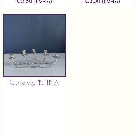
€
2.50
€
3.00
(KM-ta)
(KM-ta)
Küünlajalg ‘BETTINA’