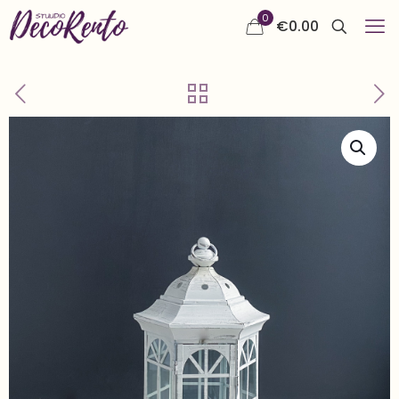
0
€
0.00