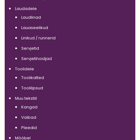
Laudadele
Laudlinad
Lauaseelikud
Linikud / runnerid
Servjetid
Servjetihoidjad
Toolidele
Toolikatted
Toolilipsud
Muu tekstiil
Kangad
Vaibad
Pleedid
Mööbel