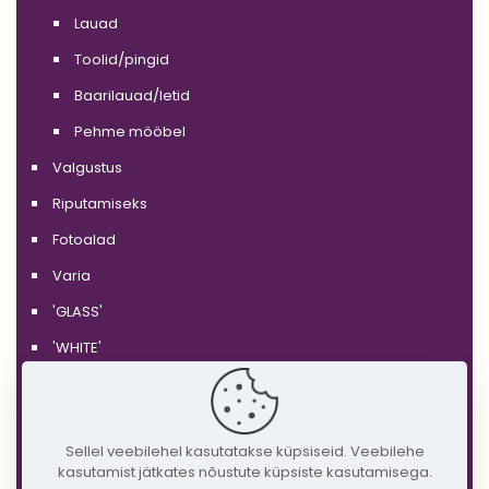
Lauad
Toolid/pingid
Baarilauad/letid
Pehme mööbel
Valgustus
Riputamiseks
Fotoalad
Varia
'GLASS'
'WHITE'
'BLACK'
'SILVER'
Sellel veebilehel kasutatakse küpsiseid. Veebilehe
'GOLD'
kasutamist jätkates nõustute küpsiste kasutamisega.