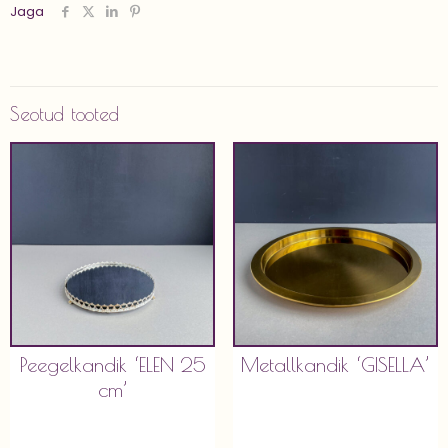
Jaga
Seotud tooted
Peegelkandik ‘ELEN 25
Metallkandik ‘GISELLA’
cm’