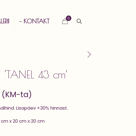
0
ERII
– KONTAKT
n ‘TANEL 43 cm’
(KM-ta)
ndihind. Lisapäev +30% hinnast.
 cm x 20 cm x 20 cm