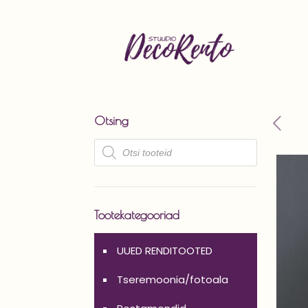
Otsing
Products
search
Tootekategooriad
UUED RENDITOOTED
Tseremoonia/fotoala