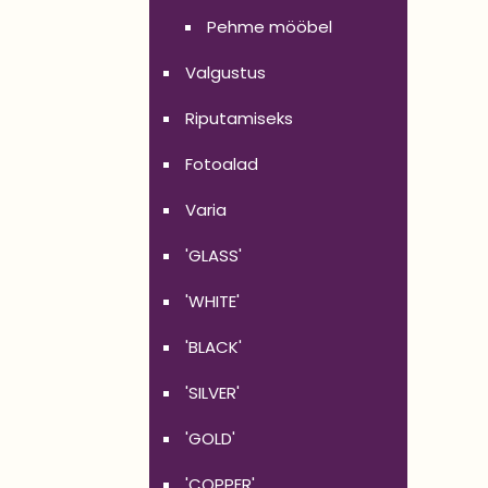
Pehme mööbel
Valgustus
Riputamiseks
Fotoalad
Varia
'GLASS'
'WHITE'
'BLACK'
'SILVER'
'GOLD'
'COPPER'