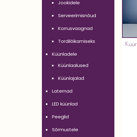
Jookidele
Serveerimisnõud
Korrusvaagnad
Tordilõikamiseks
Küü
Küünladele
Küünlaalused
Küünlajalad
Laternad
LED küünlad
Peeglid
Sõrmustele