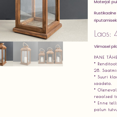
Materjal: pui
Rustikaalne 
riputamisek
Laos: 4
Viimasel pi
PANE TÄHE
*
Renditoot
28. Saatmin
*
Suuri kla
saadeta.
*
Olenevalt
reaalsed t
*
Enne tell
palun
tut