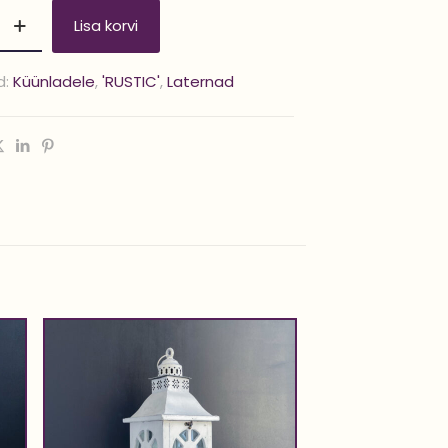
Lisa korvi
d:
Küünladele
,
'RUSTIC'
,
Laternad