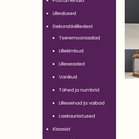
Postamendid
Lillealused
Dekoratiivlilledest
Tseremooniaalad
Lillekimbud
Lilleseaded
Vanikud
Tähed ja numbrid
Lilleseinad ja vaibad
Laekaunistused
Klaasist