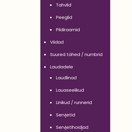
Tahvlid
Peeglid
Pildiraamid
Viidad
Suured tähed / numbrid
Laudadele
Laudlinad
Lauaseelikud
Linikud / runnerid
Servjetid
Servjetihoidjad