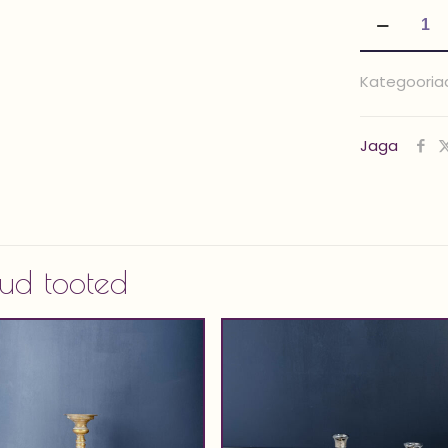
Latern
'TANEL
43
Kategooria
cm'
kogus
Jaga
ud tooted