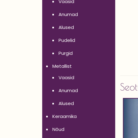
Vaasid
Anumad
Alused
Pudelid
Purgid
Metallist
Vaasid
Seot
Anumad
Alused
Keraamika
Nõud