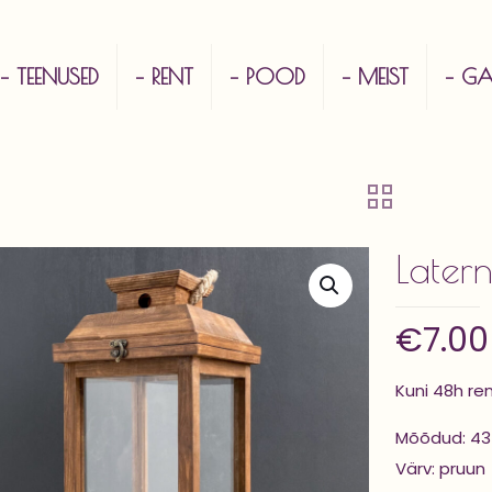
– TEENUSED
– RENT
– POOD
– MEIST
– GAL
Later
€
7.00
Kuni 48h re
Mõõdud: 43
Värv: pruun