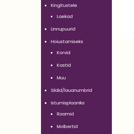
Kingitustele
Laekad
Linnupuurid
Hoiustamiseks
Korvid
Kastid
Muu
Sildid/lauanumbrid
Istumisplaaniks
Raamid
Molbertid