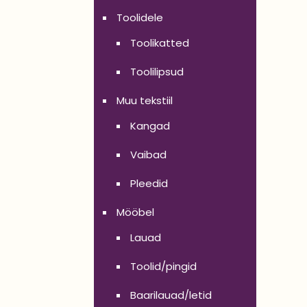
Toolidele
Toolikatted
Toolilipsud
Muu tekstiil
Kangad
Vaibad
Pleedid
Mööbel
Lauad
Toolid/pingid
Baarilauad/letid