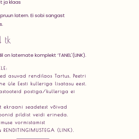
t ja klaas
pruun latern. Ei sobi sangast
s.
 tk
ldil on laternate komplekt
‘TANEL'(LINK)
.
LE:
ed asuvad rendilaos Tartus, Peetri
e üle Eesti kulleriga lisatasu eest.
astooteid postiga/kulleriga ei
 ekraani seadetest võivad
oonid pildist veidi erineda.
imuse vormistamist
vu
RENDITINGIMUSTEGA (LINK).