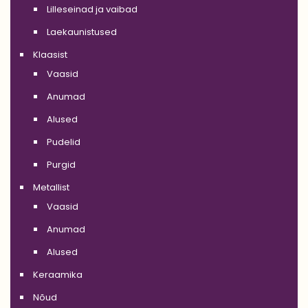
Lilleseinad ja vaibad
Laekaunistused
Klaasist
Vaasid
Anumad
Alused
Pudelid
Purgid
Metallist
Vaasid
Anumad
Alused
Keraamika
Nõud