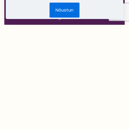
Jõulud
Nõustun
DIY Create Your Wedding
Pruudikimp
Peigmehe rinnanõel
Pruutneitsidele
Peiupoistele
Lilleehted
Tseremoonia