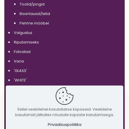
Toolid/pingid
Baarilauad/letid
Pehme mööbel
Valgustus
Riputamiseks
Fotoalad
Varia
'GLASS'
'WHITE'
'BLACK'
'SILVER'
'GOLD'
Sellel veebilehel kasutatakse küpsiseid. Veebilehe
kasutamist jätkates nõustute küpsiste kasutamisega.
'COPPER'
Privaatsuspoliitika
'RUSTIC'