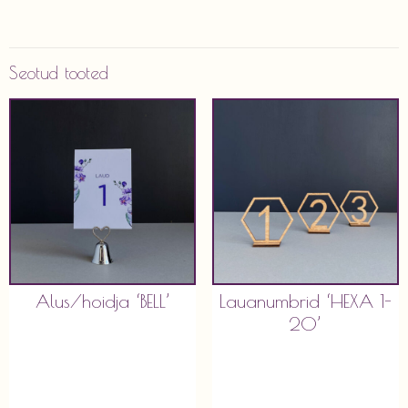
Seotud tooted
Alus/hoidja ‘BELL’
Lauanumbrid ‘HEXA 1-
20’