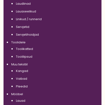
Laudlinad
Lauaseelikud
Linikud / runnerid
Servjetid
Servjetihoidjad
Toolidele
Toolikatted
Toolilipsud
Muu tekstiil
Kangad
Vaibad
Pleedid
Mööbel
Lauad