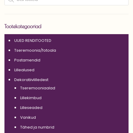
Tootekategooriad
UUED RENDITOOTED
Tseremoonia/fotoala
Postamendid
Lillealused
Dekoratiivlilledest
Tseremooniaalad
Lillekimbud
Lilleseaded
Vanikud
Tähed ja numbrid