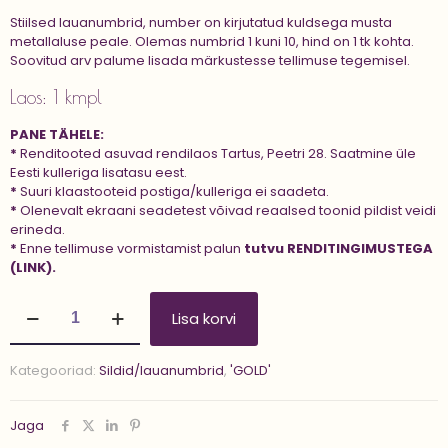
Stiilsed lauanumbrid, number on kirjutatud kuldsega musta
metallaluse peale. Olemas numbrid 1 kuni 10, hind on 1 tk kohta.
Soovitud arv palume lisada märkustesse tellimuse tegemisel.
Laos: 1 kmpl
PANE TÄHELE:
*
Renditooted asuvad rendilaos Tartus, Peetri 28. Saatmine üle
Eesti kulleriga lisatasu eest.
*
Suuri klaastooteid postiga/kulleriga ei saadeta.
*
Olenevalt ekraani seadetest võivad reaalsed toonid pildist veidi
erineda.
*
Enne tellimuse vormistamist palun
tutvu
RENDITINGIMUSTEGA
(LINK).
Lauanumbrid
Lisa korvi
'LOFT
1-
10'
Kategooriad:
Sildid/lauanumbrid
,
'GOLD'
kogus
Jaga