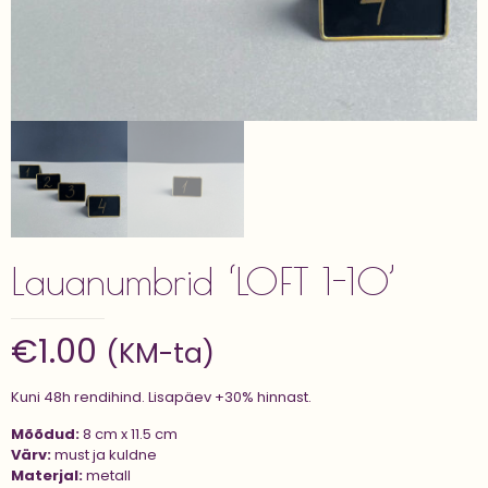
Lauanumbrid ‘LOFT 1-10’
€
1.00
(KM-ta)
Kuni 48h rendihind. Lisapäev +30% hinnast.
Mõõdud:
8 cm x 11.5 cm
Värv:
must ja kuldne
Materjal:
metall