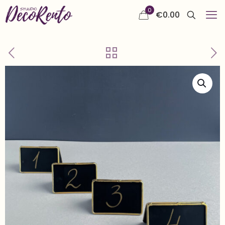
0
€
0.00