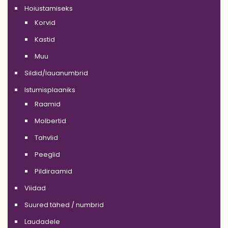
Hoiustamiseks
Korvid
Kastid
Muu
Sildid/lauanumbrid
Istumisplaaniks
Raamid
Molbertid
Tahvlid
Peeglid
Pildiraamid
Viidad
Suured tähed / numbrid
Laudadele