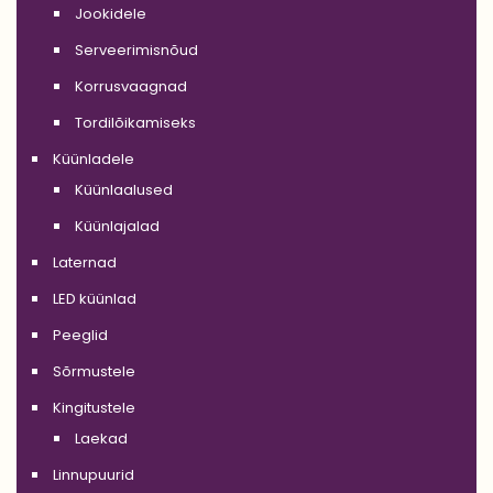
Jookidele
Serveerimisnõud
Korrusvaagnad
Tordilõikamiseks
Küünladele
Küünlaalused
Küünlajalad
Laternad
LED küünlad
Peeglid
Sõrmustele
Kingitustele
Laekad
Linnupuurid