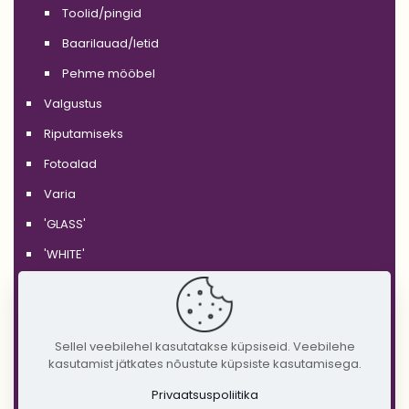
Toolid/pingid
Baarilauad/letid
Pehme mööbel
Valgustus
Riputamiseks
Fotoalad
Varia
'GLASS'
'WHITE'
'BLACK'
'SILVER'
'GOLD'
Sellel veebilehel kasutatakse küpsiseid. Veebilehe
kasutamist jätkates nõustute küpsiste kasutamisega.
'COPPER'
Privaatsuspoliitika
'RUSTIC'