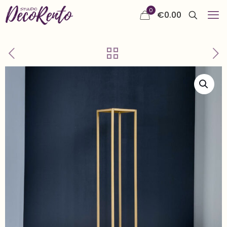
0
€
0.00