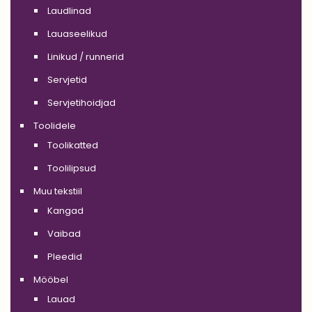
Laudlinad
Lauaseelikud
Linikud / runnerid
Servjetid
Servjetihoidjad
Toolidele
Toolikatted
Toolilipsud
Muu tekstiil
Kangad
Vaibad
Pleedid
Mööbel
Lauad