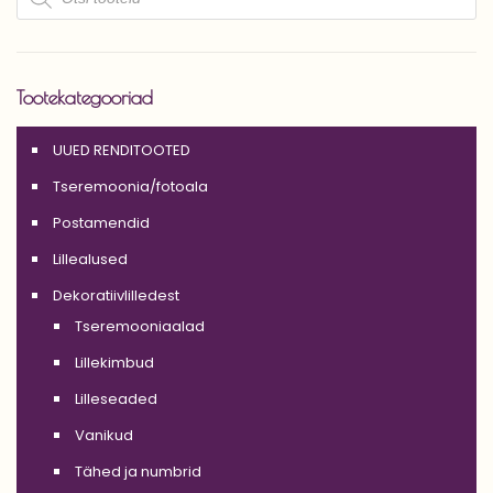
Tootekategooriad
UUED RENDITOOTED
Tseremoonia/fotoala
Postamendid
Lillealused
Dekoratiivlilledest
Tseremooniaalad
Lillekimbud
Lilleseaded
Vanikud
Tähed ja numbrid