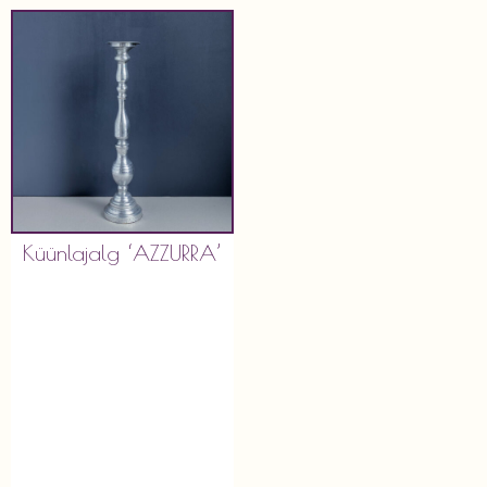
Küünlajalg ‘AZZURRA’