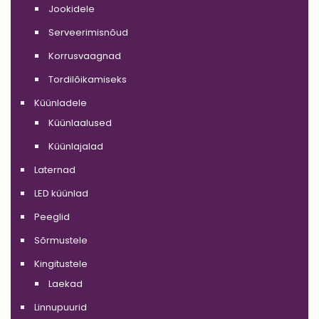
Jookidele
Serveerimisnõud
Korrusvaagnad
Tordilõikamiseks
Küünladele
Küünlaalused
Küünlajalad
Laternad
LED küünlad
Peeglid
Sõrmustele
Kingitustele
Laekad
Linnupuurid