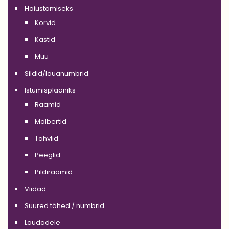
Hoiustamiseks
Korvid
Kastid
Muu
Sildid/lauanumbrid
Istumisplaaniks
Raamid
Molbertid
Tahvlid
Peeglid
Pildiraamid
Viidad
Suured tähed / numbrid
Laudadele