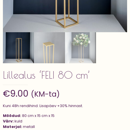
Lillealus ‘FELI 80 cm’
€
9.00
(KM-ta)
Kuni 48h rendihind. Lisapäev +30% hinnast.
Mõõdud:
80 cm x 15 cm x 15
Värv:
kuld
Materjal:
metall