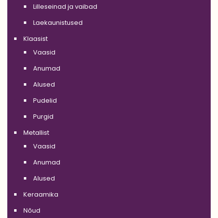
Lilleseinad ja vaibad
Laekaunistused
Klaasist
Vaasid
Anumad
Alused
Pudelid
Purgid
Metallist
Vaasid
Anumad
Alused
Keraamika
Nõud