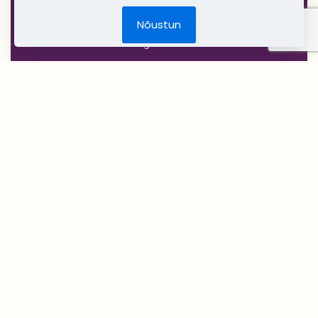
Jõulud
Nõustun
DIY Create Your Wedding
Pruudikimp
Peigmehe rinnanõel
Pruutneitsidele
Peiupoistele
Lilleehted
Tseremoonia