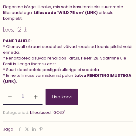
Elegantne kõrge lillealus, mis sobib kasutamiseks suuremate
lilleseadetega.
Lilleseade ‘WILD 75 cm’ (LINK)
ei kuulu
komplekti.
Laos: 12 tk
PANE TÄHELE:
*
Olenevalt ekraani seadetest võivad reaalsed toonid pildist veidi
erineda.
*
Renditooted asuvad rendilaos Tartus, Peetri 28. Saatmine üle
Eesti kulleriga lisatasu eest.
*
Suuri klaastooteid postiga/kulleriga ei saadeta.
*
Enne tellimuse vormistamist palun
tutvu
RENDITINGIMUSTEGA
(LINK).
Lillealus
Lisa korvi
'FELI
80
cm'
Kategooriad:
Lillealused
,
'GOLD'
kogus
Jaga