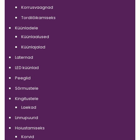
Korrusvaagnad
Tordilõikamiseks
Küünladele
Küünlaalused
Küünlajalad
Laternad
LED küünlad
Peeglid
Sõrmustele
Kingitustele
Laekad
Linnupuurid
Hoiustamiseks
Korvid