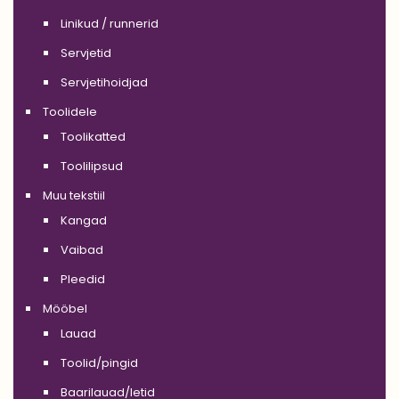
Linikud / runnerid
Servjetid
Servjetihoidjad
Toolidele
Toolikatted
Toolilipsud
Muu tekstiil
Kangad
Vaibad
Pleedid
Mööbel
Lauad
Toolid/pingid
Baarilauad/letid