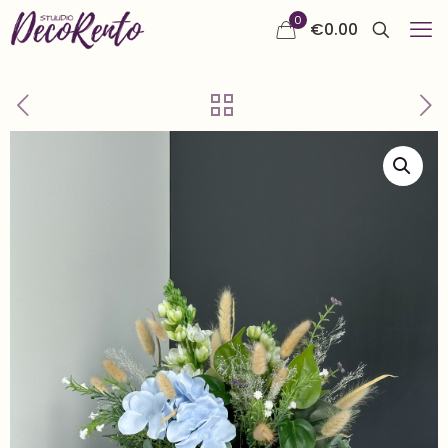
0
€
0.00