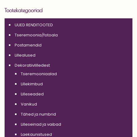
Tootekategooriad
UUED RENDITOOTED
Tseremoonia/fotoala
Postamendid
Lillealused
Dekoratiivlilledest
Tseremooniaalad
Lillekimbud
Lilleseaded
Vanikud
Tähed ja numbrid
Lilleseinad ja vaibad
Laekaunistused