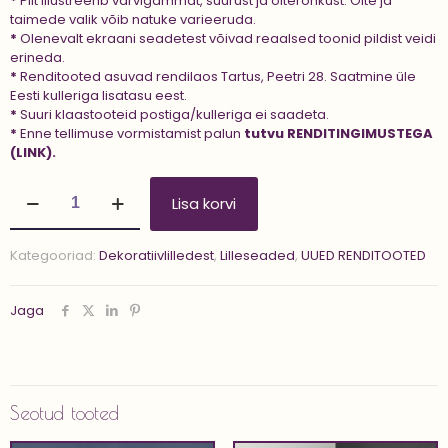
*
Pilt illustreerib värvigammat, suurust ja õiterohkust. Õite ja
taimede valik võib natuke varieeruda.
*
Olenevalt ekraani seadetest võivad reaalsed toonid pildist veidi
erineda.
*
Renditooted asuvad rendilaos Tartus, Peetri 28. Saatmine üle
Eesti kulleriga lisatasu eest.
*
Suuri klaastooteid postiga/kulleriga ei saadeta.
*
Enne tellimuse vormistamist palun
tutvu
RENDITINGIMUSTEGA
(LINK).
Lilleseade
Lisa korvi
keraamikas
'SKY
BLUE
Kategooriad:
Dekoratiivlilledest
,
Lilleseaded
,
UUED RENDITOOTED
SILVER'
kogus
Jaga
Seotud tooted