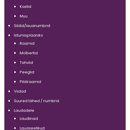
Kastid
Muu
Sildid/lauanumbrid
Istumisplaaniks
Raamid
Molbertid
Tahvlid
Peeglid
Pildiraamid
Viidad
Suured tähed / numbrid
Laudadele
Laudlinad
Lauaseelikud