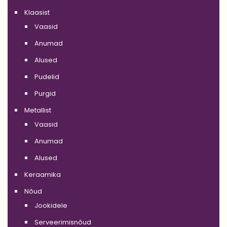
Klaasist
Vaasid
Anumad
Alused
Pudelid
Purgid
Metallist
Vaasid
Anumad
Alused
Keraamika
Nõud
Jookidele
Serveerimisnõud