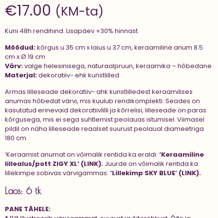
€
17.00
(KM-ta)
Kuni 48h rendihind. Lisapäev +30% hinnast.
Mõõdud:
kõrgus u 35 cm x laius u 37 cm, keraamiline anum 8.5
cm x Ø 19 cm
Värv:
valge helesinisega, naturaalpruun, keraamika – hõbedane
Materjal:
dekoratiiv- ehk kunstlilled
Armas lilleseade dekoratiiv- ahk kunstlilledest keraamilises
anumas hõbedat värvi, mis kuulub rendikomplekti. Seades on
kasutatud erinevaid dekoratiivlilli ja kõrrelisi, lilleseade on paras
kõrgusega, mis ei sega suhtlemist peolauas istumisel. Viimasel
pildil on näha lilleseade reaalset suurust peolaual diameetriga
180 cm.
‘Keraamist anumat on võimalik rentida ka eraldi:
‘Keraamiline
lillealus/pott ZIGY XL’ (LINK).
Juurde on võimalik rentida ka
lillekimpe sobivas värvigammas:
‘Lillekimp SKY BLUE’ (LINK).
Laos: 6 tk
PANE TÄHELE: