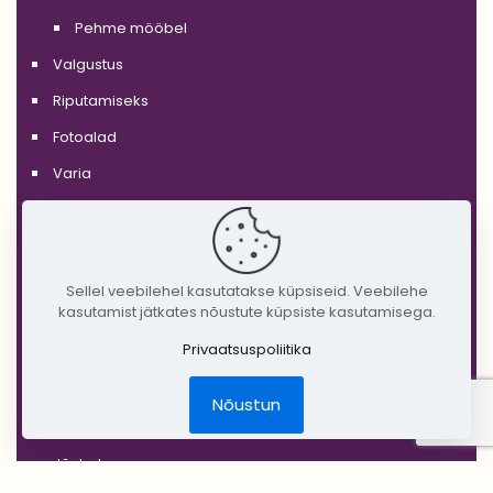
Pehme mööbel
Valgustus
Riputamiseks
Fotoalad
Varia
'GLASS'
'WHITE'
'BLACK'
Sellel veebilehel kasutatakse küpsiseid. Veebilehe
kasutamist jätkates nõustute küpsiste kasutamisega.
'SILVER'
Privaatsuspoliitika
'GOLD'
'COPPER'
Nõustun
'RUSTIC'
Jõulud