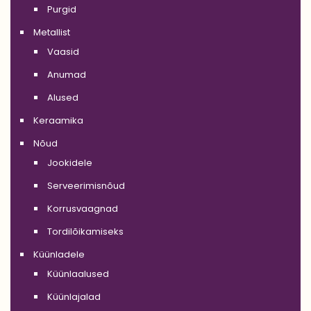
Purgid
Metallist
Vaasid
Anumad
Alused
Keraamika
Nõud
Jookidele
Serveerimisnõud
Korrusvaagnad
Tordilõikamiseks
Küünladele
Küünlaalused
Küünlajalad