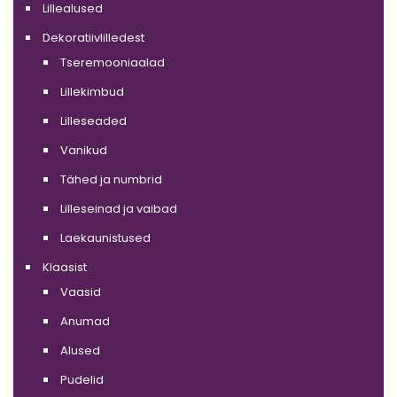
Lillealused
Dekoratiivlilledest
Tseremooniaalad
Lillekimbud
Lilleseaded
Vanikud
Tähed ja numbrid
Lilleseinad ja vaibad
Laekaunistused
Klaasist
Vaasid
Anumad
Alused
Pudelid