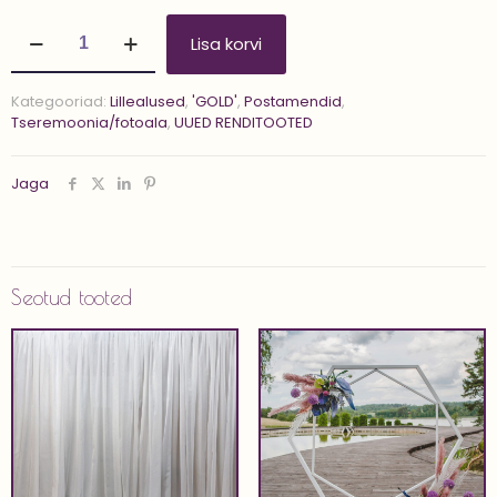
Metallraamide-
Lisa korvi
postamentide
kmpl
'BOSCO'
Kategooriad:
Lillealused
,
'GOLD'
,
Postamendid
,
kogus
Tseremoonia/fotoala
,
UUED RENDITOOTED
Jaga
Seotud tooted