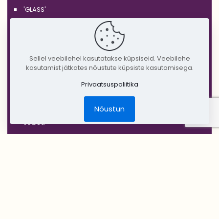
'GLASS'
'WHITE'
'BLACK'
'SILVER'
Sellel veebilehel kasutatakse küpsiseid. Veebilehe
kasutamist jätkates nõustute küpsiste kasutamisega.
'GOLD'
Privaatsuspoliitika
'COPPER'
'RUSTIC'
Nõustun
Jõulud
DIY Create Your Wedding
Pruudikimp
Peigmehe rinnanõel
Pruutneitsidele
Peiupoistele