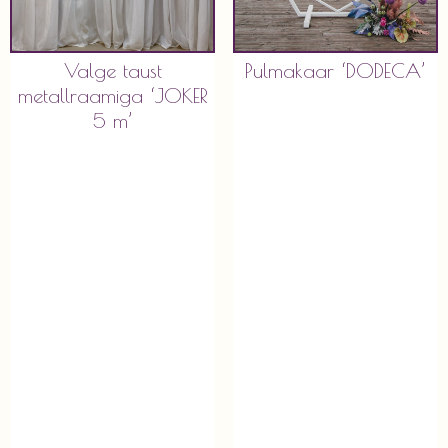
Valge taust
Pulmakaar ‘DODECA’
metallraamiga ‘JOKER
5 m’