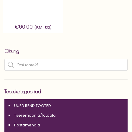
€
60.00
(KM-ta)
Otsing
Products
search
Tootekategooriad
UUED RENDITOOTED
Tseremoonia/fotoala
Postamendid