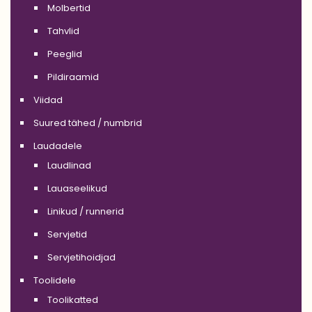
Molbertid
Tahvlid
Peeglid
Pildiraamid
Viidad
Suured tähed / numbrid
Laudadele
Laudlinad
Lauaseelikud
Linikud / runnerid
Servjetid
Servjetihoidjad
Toolidele
Toolikatted