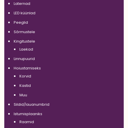
Laternad
LED küünlad
Peeglid
Sõrmustele
Kingitustele
Laekad
Linnupuurid
Hoiustamiseks
Korvid
Kastid
Muu
Sildid/lauanumbrid
Istumisplaaniks
Raamid