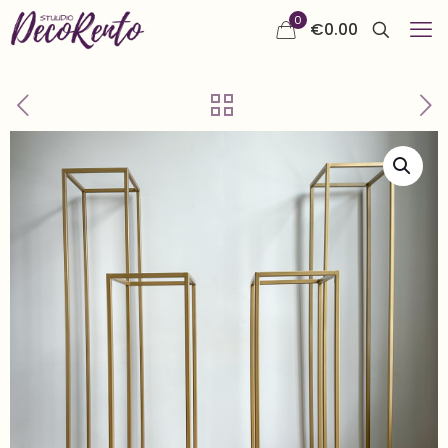
0
€
0.00