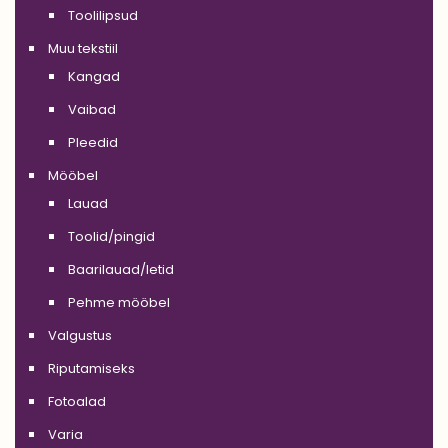
Toolilipsud
Muu tekstiil
Kangad
Vaibad
Pleedid
Mööbel
Lauad
Toolid/pingid
Baarilauad/letid
Pehme mööbel
Valgustus
Riputamiseks
Fotoalad
Varia