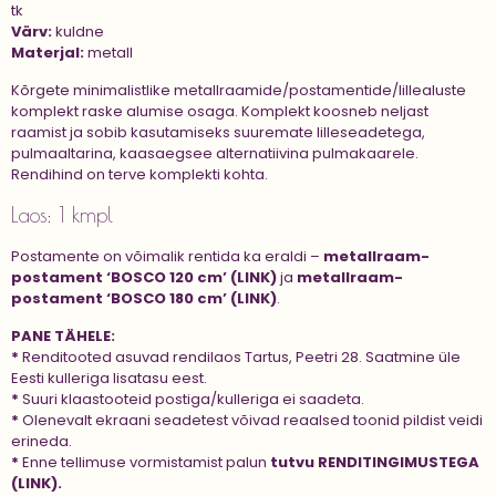
tk
Värv:
kuldne
Materjal:
metall
Kõrgete minimalistlike metallraamide/postamentide/lillealuste
komplekt raske alumise osaga. Komplekt koosneb neljast
raamist ja sobib kasutamiseks suuremate lilleseadetega,
pulmaaltarina, kaasaegsee alternatiivina pulmakaarele.
Rendihind on terve komplekti kohta.
Laos: 1 kmpl
Postamente on võimalik rentida ka eraldi –
metallraam-
postament ‘BOSCO 120 cm’ (LINK)
ja
metallraam-
postament ‘BOSCO 180 cm’ (LINK)
.
PANE TÄHELE:
*
Renditooted asuvad rendilaos Tartus, Peetri 28. Saatmine üle
Eesti kulleriga lisatasu eest.
*
Suuri klaastooteid postiga/kulleriga ei saadeta.
*
Olenevalt ekraani seadetest võivad reaalsed toonid pildist veidi
erineda.
*
Enne tellimuse vormistamist palun
tutvu
RENDITINGIMUSTEGA
(LINK).