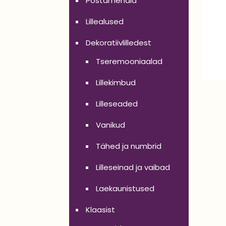
Postamendid
Lillealused
Dekoratiivlilledest
Tseremooniaalad
Lillekimbud
Lilleseaded
Vanikud
Tähed ja numbrid
Lilleseinad ja vaibad
Laekaunistused
Klaasist