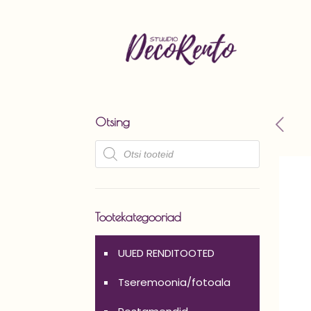
Otsing
Products
search
Tootekategooriad
UUED RENDITOOTED
Tseremoonia/fotoala