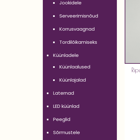
Jookidele
Serveerimisnõud
Korrusvaagnad
Tordilõikamiseks
Küünladele
Küünlaalused
Rip
Küünlajalad
Laternad
LED küünlad
Peeglid
Sõrmustele