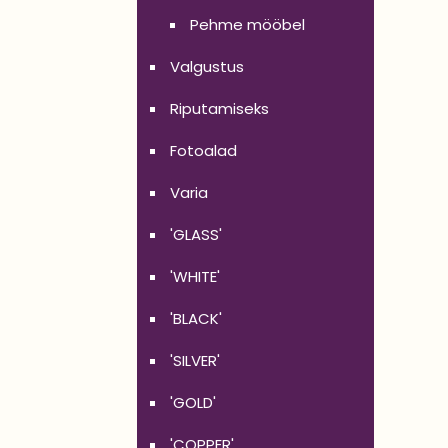
Pehme mööbel
Valgustus
Riputamiseks
Fotoalad
Varia
'GLASS'
'WHITE'
'BLACK'
'SILVER'
'GOLD'
'COPPER'