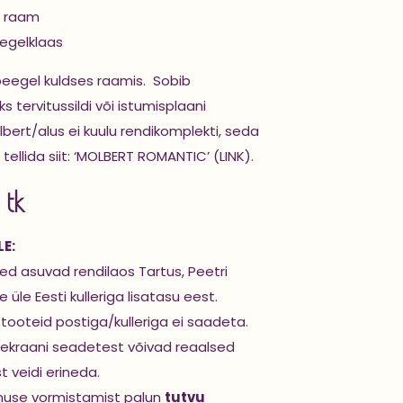
e raam
eegelklaas
peegel kuldses raamis. Sobib
 tervitussildi või istumisplaani
lbert/alus ei kuulu rendikomplekti, seda
tellida siit:
‘MOLBERT ROMANTIC’ (LINK).
 tk
E:
d asuvad rendilaos Tartus, Peetri
 üle Eesti kulleriga lisatasu eest.
stooteid postiga/kulleriga ei saadeta.
ekraani seadetest võivad reaalsed
st veidi erineda.
muse vormistamist palun
tutvu