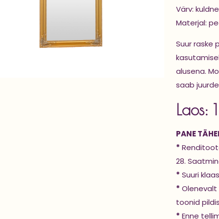
Värv: kuldn
Materjal: p
Suur raske 
kasutamiseks
alusena. Mo
saab juurde 
Laos: 1
PANE TÄHEL
*
Renditoote
28. Saatmine
*
Suuri klaa
*
Olenevalt 
toonid pildi
*
Enne telli