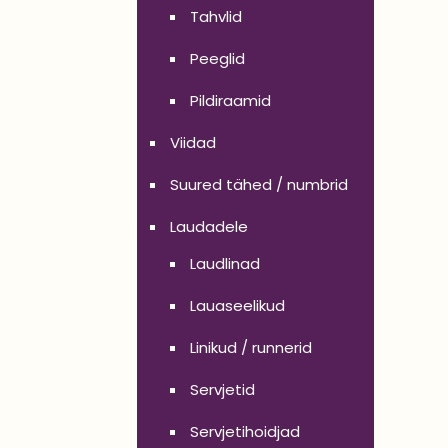
Tahvlid
Peeglid
Pildiraamid
Viidad
Suured tähed / numbrid
Laudadele
Laudlinad
Lauaseelikud
Linikud / runnerid
Servjetid
Servjetihoidjad