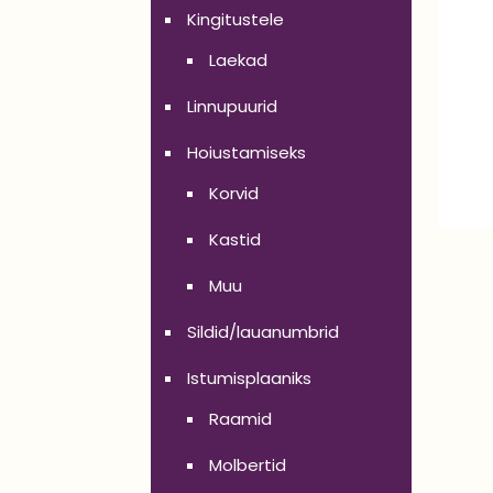
Kingitustele
Laekad
Linnupuurid
Hoiustamiseks
Korvid
Kastid
Muu
Sildid/lauanumbrid
Istumisplaaniks
Raamid
Molbertid