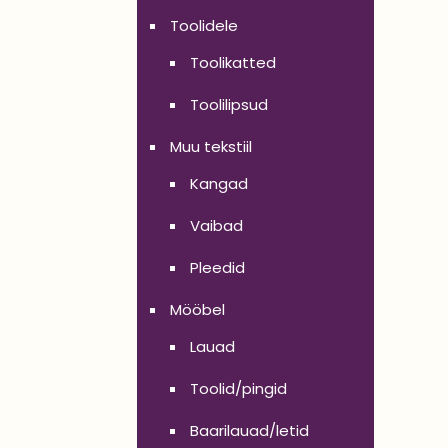
Toolidele
Toolikatted
Toolilipsud
Muu tekstiil
Kangad
Vaibad
Pleedid
Mööbel
Lauad
Toolid/pingid
Baarilauad/letid