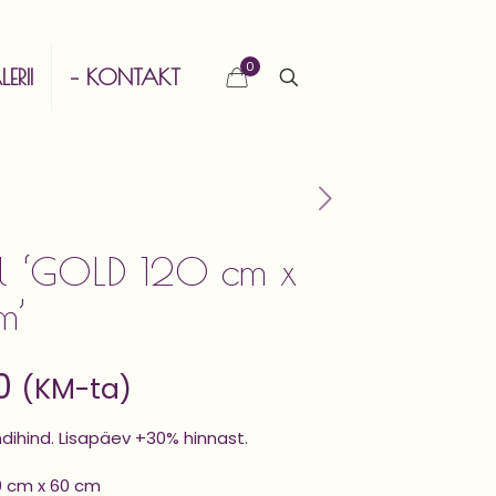
0
ERII
– KONTAKT
l ‘GOLD 120 cm x
m’
0
(KM-ta)
ndihind. Lisapäev +30% hinnast.
0 cm x 60 cm