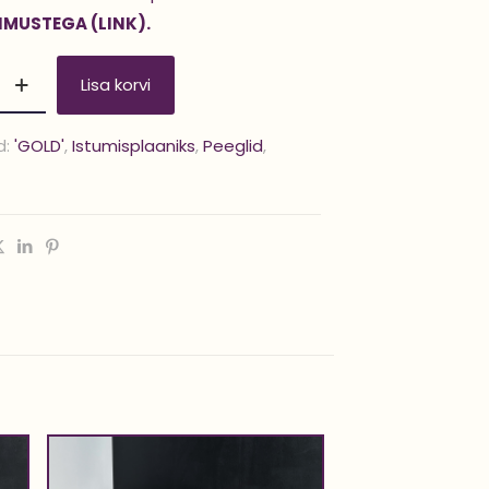
IMUSTEGA (LINK).
Lisa korvi
d:
'GOLD'
,
Istumisplaaniks
,
Peeglid
,