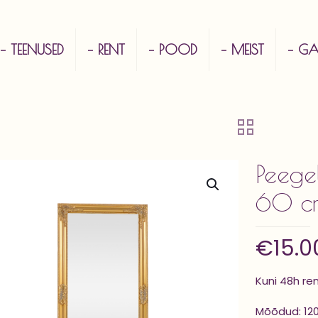
– TEENUSED
– RENT
– POOD
– MEIST
– GAL
Peege
60 c
€
15.0
Kuni 48h re
Mõõdud: 12