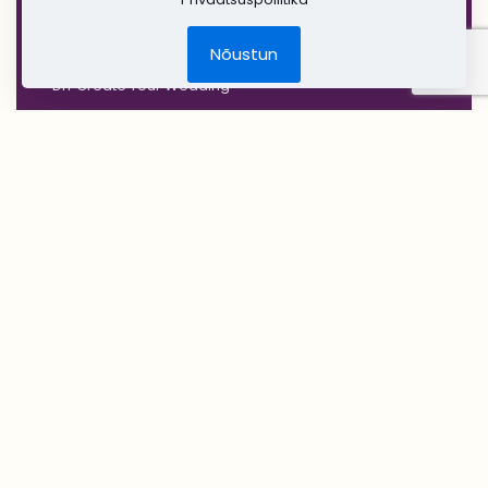
'RUSTIC'
Jõulud
Nõustun
DIY Create Your Wedding
Pruudikimp
Peigmehe rinnanõel
Pruutneitsidele
Peiupoistele
Lilleehted
Tseremoonia