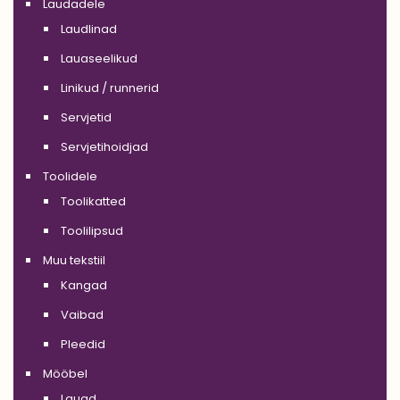
Laudadele
Laudlinad
Lauaseelikud
Linikud / runnerid
Servjetid
Servjetihoidjad
Toolidele
Toolikatted
Toolilipsud
Muu tekstiil
Kangad
Vaibad
Pleedid
Mööbel
Lauad