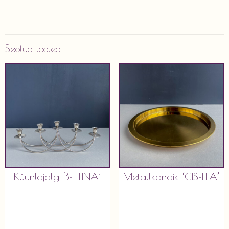
Seotud tooted
Küünlajalg ‘BETTINA’
Metallkandik ‘GISELLA’