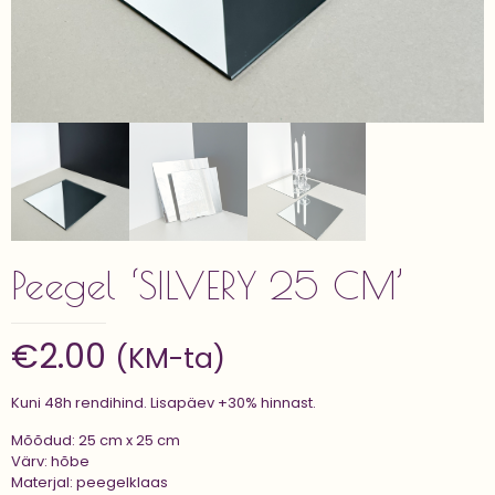
Peegel ‘SILVERY 25 CM’
€
2.00
(KM-ta)
Kuni 48h rendihind. Lisapäev +30% hinnast.
Mõõdud: 25 cm x 25 cm
Värv: hõbe
Materjal: peegelklaas