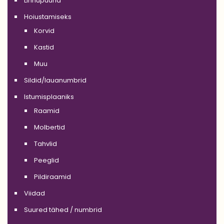
Linnupuurid
Hoiustamiseks
Korvid
Kastid
Muu
Sildid/lauanumbrid
Istumisplaaniks
Raamid
Molbertid
Tahvlid
Peeglid
Pildiraamid
Viidad
Suured tähed / numbrid