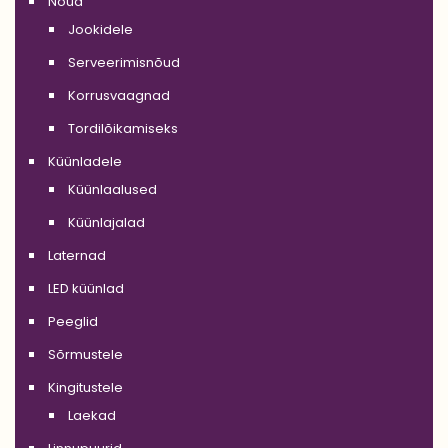
Nõud
Jookidele
Serveerimisnõud
Korrusvaagnad
Tordilõikamiseks
Küünladele
Küünlaalused
Küünlajalad
Laternad
LED küünlad
Peeglid
Sõrmustele
Kingitustele
Laekad