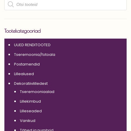
Products
search
Tootekategooriad
UUED RENDITOOTED
Tseremoonia/fotoala
Postamendid
Lillealused
Dekoratiivlilledest
Tseremooniaalad
Lillekimbud
Lilleseaded
Vanikud
Tähed ja numbrid