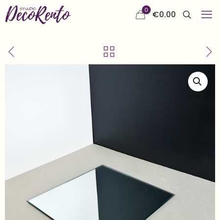
0
€
0.00