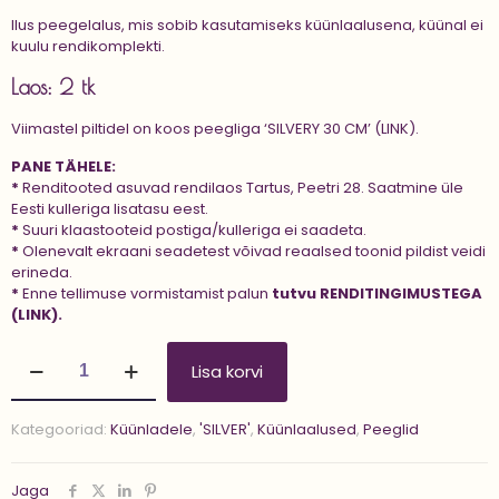
Ilus peegelalus, mis sobib kasutamiseks küünlaalusena, küünal ei
kuulu rendikomplekti.
Laos: 2 tk
Viimastel piltidel on koos peegliga
‘SILVERY 30 CM’ (LINK).
PANE TÄHELE:
*
Renditooted asuvad rendilaos Tartus, Peetri 28. Saatmine üle
Eesti kulleriga lisatasu eest.
*
Suuri klaastooteid postiga/kulleriga ei saadeta.
*
Olenevalt ekraani seadetest võivad reaalsed toonid pildist veidi
erineda.
*
Enne tellimuse vormistamist palun
tutvu
RENDITINGIMUSTEGA
(LINK).
Peegel
Lisa korvi
'SILVERY
25
CM'
Kategooriad:
Küünladele
,
'SILVER'
,
Küünlaalused
,
Peeglid
kogus
Jaga