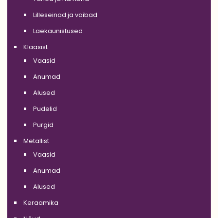
Lilleseinad ja vaibad
Laekaunistused
Klaasist
Vaasid
Anumad
Alused
Pudelid
Purgid
Metallist
Vaasid
Anumad
Alused
Keraamika