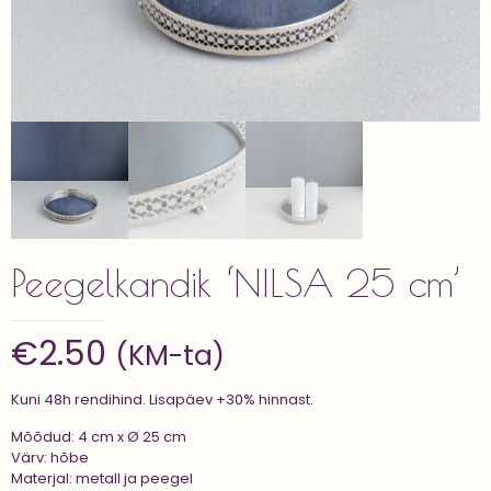
Peegelkandik ‘NILSA 25 cm’
€
2.50
(KM-ta)
Kuni 48h rendihind. Lisapäev +30% hinnast.
Mõõdud: 4 cm x Ø 25 cm
Värv: hõbe
Materjal: metall ja peegel