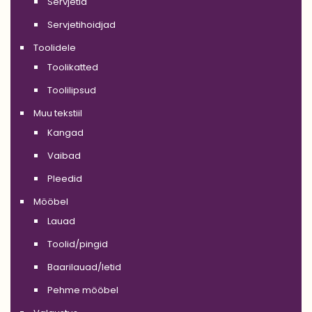
Servjetid
Servjetihoidjad
Toolidele
Toolikatted
Toolilipsud
Muu tekstiil
Kangad
Vaibad
Pleedid
Mööbel
Lauad
Toolid/pingid
Baarilauad/letid
Pehme mööbel