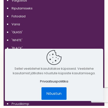
Valgustus
Riputamiseks
Fotoalad
Varia
'GLASS'
'WHITE'
'BLACK'
'SILVER'
'GOLD'
Sellel veebilehel kasutatakse küpsiseid. Veebilehe
'COPPER'
kasutamist jätkates nõustute küpsiste kasutamisega.
'RUSTIC'
Privaatsuspoliitika
Jõulud
Nõustun
DIY Create Your Wedding
Pruudikimp