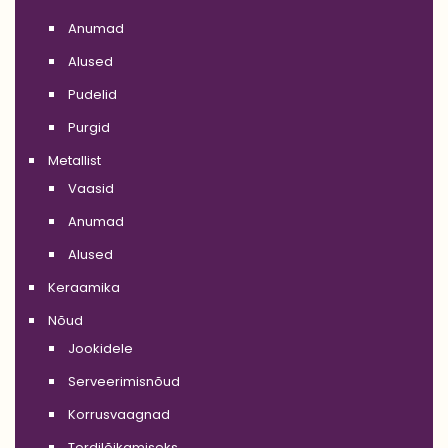
Anumad
Alused
Pudelid
Purgid
Metallist
Vaasid
Anumad
Alused
Keraamika
Nõud
Jookidele
Serveerimisnõud
Korrusvaagnad
Tordilõikamiseks