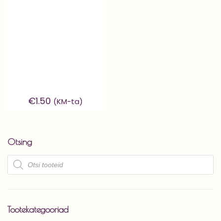
€
1.50
(KM-ta)
Otsing
Products
search
Tootekategooriad