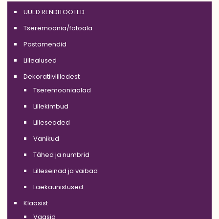
UUED RENDITOOTED
Tseremoonia/fotoala
Postamendid
Lillealused
Dekoratiivlilledest
Tseremooniaalad
Lillekimbud
Lilleseaded
Vanikud
Tähed ja numbrid
Lilleseinad ja vaibad
Laekaunistused
Klaasist
Vaasid