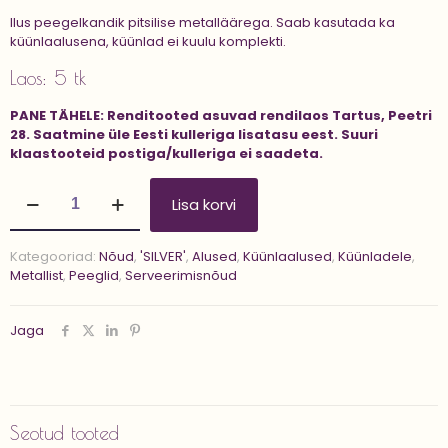
Ilus peegelkandik pitsilise metalläärega. Saab kasutada ka
küünlaalusena, küünlad ei kuulu komplekti.
Laos: 5 tk
PANE TÄHELE:
Renditooted asuvad rendilaos Tartus, Peetri
28.
Saatmine üle Eesti kulleriga lisatasu eest.
Suuri
klaastooteid postiga/kulleriga ei saadeta.
Peegelkandik
Lisa korvi
'NILSA
25
cm'
Kategooriad:
Nõud
,
'SILVER'
,
Alused
,
Küünlaalused
,
Küünladele
,
kogus
Metallist
,
Peeglid
,
Serveerimisnõud
Jaga
Seotud tooted