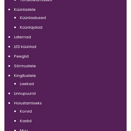
Küünladele
Küünlaalused
Küünlajalad
Laternad
LED küünlad
Peeglid
Sõrmustele
Kingitustele
Laekad
Linnupuurid
Hoiustamiseks
Korvid
Kastid
Muu