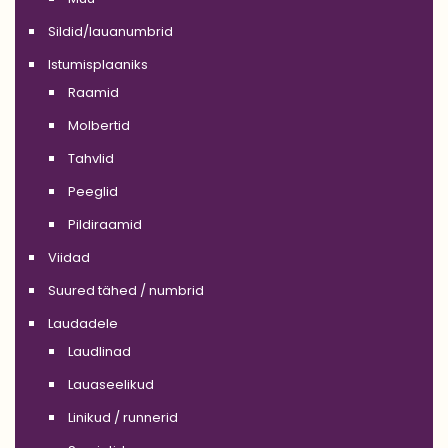
Sildid/lauanumbrid
Istumisplaaniks
Raamid
Molbertid
Tahvlid
Peeglid
Pildiraamid
Viidad
Suured tähed / numbrid
Laudadele
Laudlinad
Lauaseelikud
Linikud / runnerid