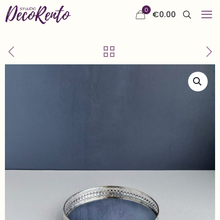
0
€
0.00