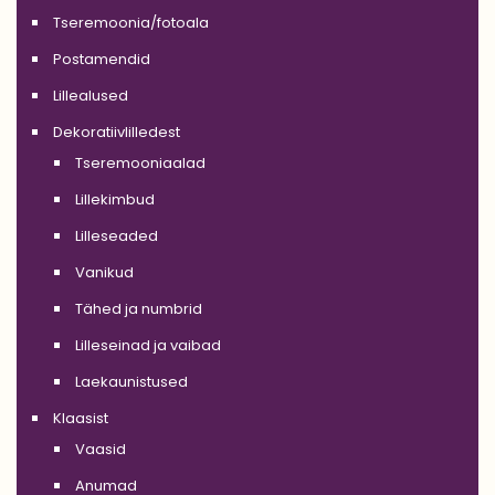
Tseremoonia/fotoala
Postamendid
Lillealused
Dekoratiivlilledest
Tseremooniaalad
Lillekimbud
Lilleseaded
Vanikud
Tähed ja numbrid
Lilleseinad ja vaibad
Laekaunistused
Klaasist
Vaasid
Anumad