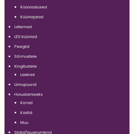
Küünlaalused
Küünlajalad
Laternad
LED küünlad
Peeglid
Sõrmustele
Kingitustele
Laekad
Linnupuurid
Hoiustamiseks
Korvid
Kastid
Muu
Sildid/lauanumbrid