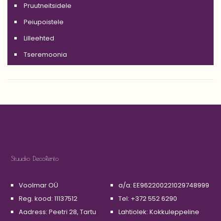
Pruutneitsidele
Peiupoistele
Lilleehted
Tseremoonia
Stuudio DecoRento
Voolmar OÜ
a/a: EE962200221029748999
Reg. kood: 11137512
Tel: +372 552 6290
Aadress: Peetri 28, Tartu
Lahtiolek: Kokkuleppeline