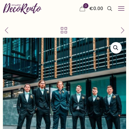
0
€
0.00