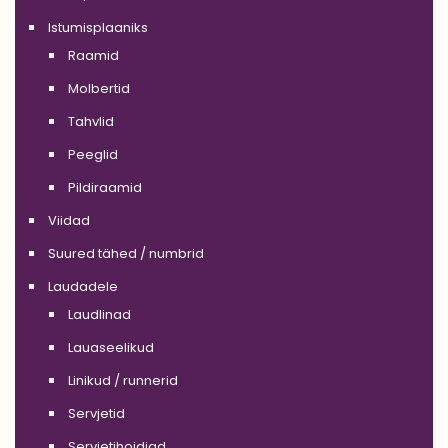
Istumisplaaniks
Raamid
Molbertid
Tahvlid
Peeglid
Pildiraamid
Viidad
Suured tähed / numbrid
Laudadele
Laudlinad
Lauaseelikud
Linikud / runnerid
Servjetid
Servjetihoidjad