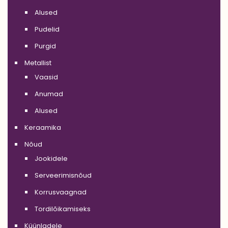
Alused
Pudelid
Purgid
Metallist
Vaasid
Anumad
Alused
Keraamika
Nõud
Jookidele
Serveerimisnõud
Korrusvaagnad
Tordilõikamiseks
Küünladele