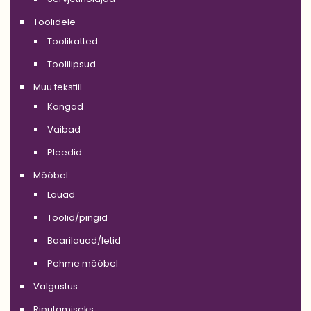
Toolidele
Toolikatted
Toolilipsud
Muu tekstiil
Kangad
Vaibad
Pleedid
Mööbel
Lauad
Toolid/pingid
Baarilauad/letid
Pehme mööbel
Valgustus
Riputamiseks