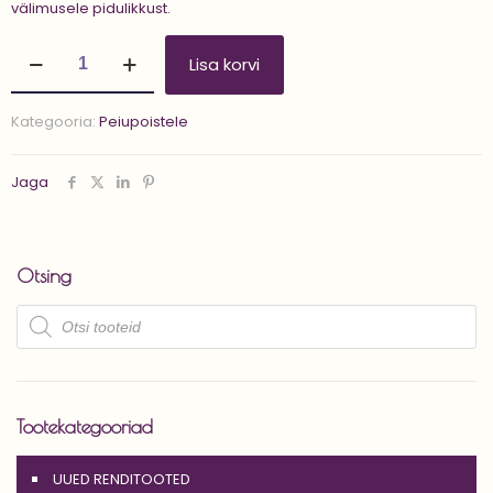
välimusele pidulikkust.
PEIUPOISSI
Lisa korvi
RINNANÕEL
kogus
Kategooria:
Peiupoistele
Jaga
Otsing
Products
search
Tootekategooriad
UUED RENDITOOTED