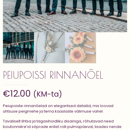
PEIUPOISSI RINNANÕEL
€
12.00
(KM-ta)
Peiupoiste rinnanõelad on elegantsed detailid, mis loovad
ühtsuse peigmehe ja tema kaaslaste välimuse vahel.
Tavaliselt lihtsa ja tagasihoidliku disainiga, rõhutavad need
boutonnière’id sõprade erilist rolli pulmapäeval, lisades nende