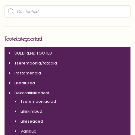
Products
search
Tootekategooriad
UUED RENDITOOTED
Tseremoonia/fotoala
Postamendid
Lillealused
Dekoratiivlilledest
Tseremooniaalad
Lillekimbud
Lilleseaded
Vanikud