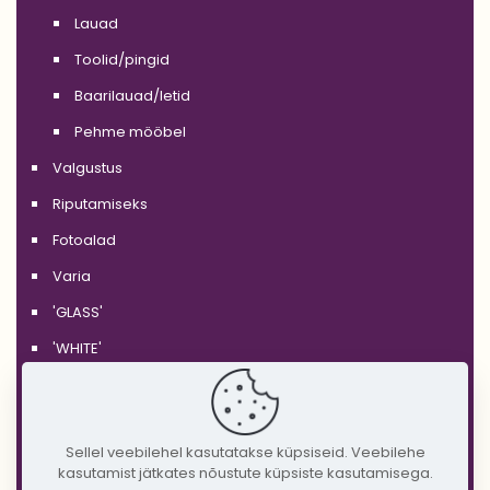
Lauad
Toolid/pingid
Baarilauad/letid
Pehme mööbel
Valgustus
Riputamiseks
Fotoalad
Varia
'GLASS'
'WHITE'
'BLACK'
'SILVER'
Sellel veebilehel kasutatakse küpsiseid. Veebilehe
'GOLD'
kasutamist jätkates nõustute küpsiste kasutamisega.