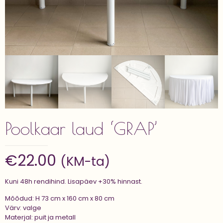
Poolkaar laud ‘GRAP’
€
22.00
(KM-ta)
Kuni 48h rendihind. Lisapäev +30% hinnast.
Mõõdud: H 73 cm x 160 cm x 80 cm
Värv: valge
Materjal: puit ja metall