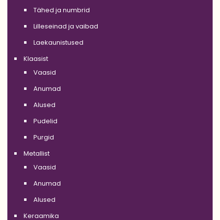
Tähed ja numbrid
Lilleseinad ja vaibad
Laekaunistused
Klaasist
Vaasid
Anumad
Alused
Pudelid
Purgid
Metallist
Vaasid
Anumad
Alused
Keraamika