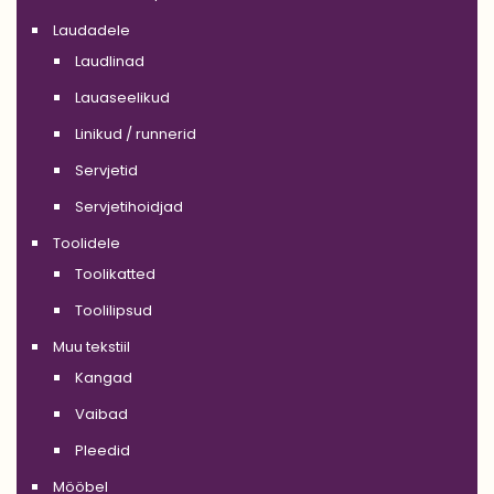
Laudadele
Laudlinad
Lauaseelikud
Linikud / runnerid
Servjetid
Servjetihoidjad
Toolidele
Toolikatted
Toolilipsud
Muu tekstiil
Kangad
Vaibad
Pleedid
Mööbel