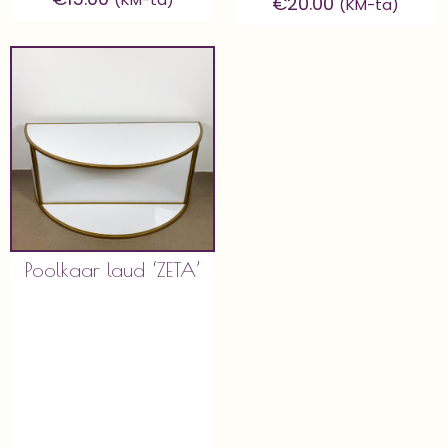
€
20.00
(KM-ta)
Poolkaar laud ‘ZETA’