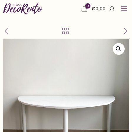
0
€
0.00