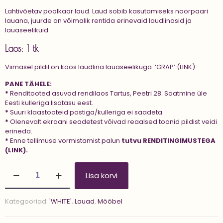
Lahtivõetav poolkaar laud. Laud sobib kasutamiseks noorpaari
lauana, juurde on võimalik rentida erinevaid laudlinasid ja
lauaseelikuid.
Laos: 1 tk
Viimasel pildil on koos laudlina lauaseelikuga
‘GRAP’ (LINK).
PANE TÄHELE:
*
Renditooted asuvad rendilaos Tartus, Peetri 28. Saatmine üle
Eesti kulleriga lisatasu eest.
*
Suuri klaastooteid postiga/kulleriga ei saadeta.
*
Olenevalt ekraani seadetest võivad reaalsed toonid pildist veidi
erineda.
*
Enne tellimuse vormistamist palun
tutvu
RENDITINGIMUSTEGA
(LINK).
Poolkaar
Lisa korvi
laud
'GRAP'
kogus
Kategooriad:
'WHITE'
,
Lauad
,
Mööbel