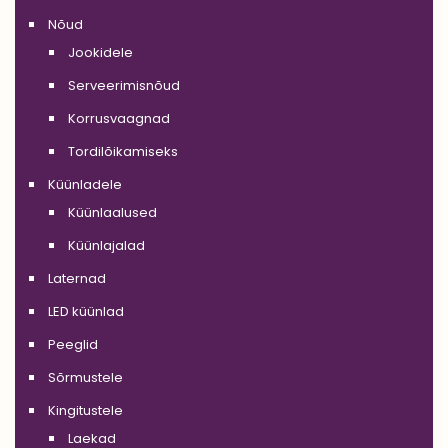
Nõud
Jookidele
Serveerimisnõud
Korrusvaagnad
Tordilõikamiseks
Küünladele
Küünlaalused
Küünlajalad
Laternad
LED küünlad
Peeglid
Sõrmustele
Kingitustele
Laekad