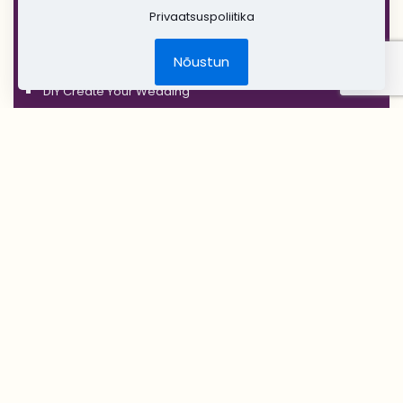
'COPPER'
Privaatsuspoliitika
'RUSTIC'
Nõustun
Jõulud
DIY Create Your Wedding
Pruudikimp
Peigmehe rinnanõel
Pruutneitsidele
Peiupoistele
Lilleehted
Tseremoonia