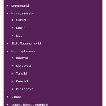
Linnupuurid
Hoiustamiseks
Korvid
Kastid
Muu
Sildid/lauanumbrid
Istumisplaaniks
Raamid
Molbertid
Tahvlid
Peeglid
Pildiraamid
Viidad
Suured tähed / numbrid