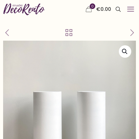
0
€
0.00