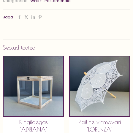
Kategooriad:
'WHITE'
,
Postamendid
kogus
Jaga
Seotud tooted
Kingilaegas
Pitsiline vihmavari
‘ADRIANA’
‘LORENZA’