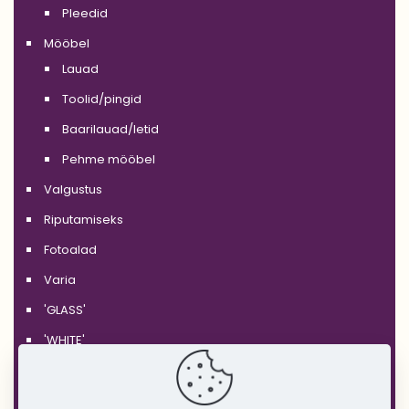
Pleedid
Mööbel
Lauad
Toolid/pingid
Baarilauad/letid
Pehme mööbel
Valgustus
Riputamiseks
Fotoalad
Varia
'GLASS'
'WHITE'
'BLACK'
'SILVER'