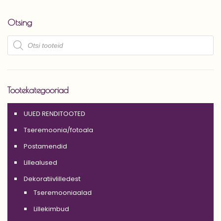
Otsing
Products
search
Tootekategooriad
UUED RENDITOOTED
Tseremoonia/fotoala
Postamendid
Lillealused
Dekoratiivlilledest
Tseremooniaalad
Lillekimbud