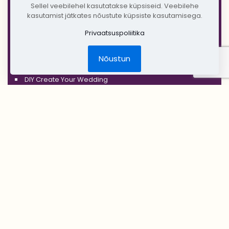
Sellel veebilehel kasutatakse küpsiseid. Veebilehe
'GOLD'
kasutamist jätkates nõustute küpsiste kasutamisega.
'COPPER'
Privaatsuspoliitika
'RUSTIC'
Nõustun
Jõulud
DIY Create Your Wedding
Pruudikimp
Peigmehe rinnanõel
Pruutneitsidele
Peiupoistele
Lilleehted
Tseremoonia