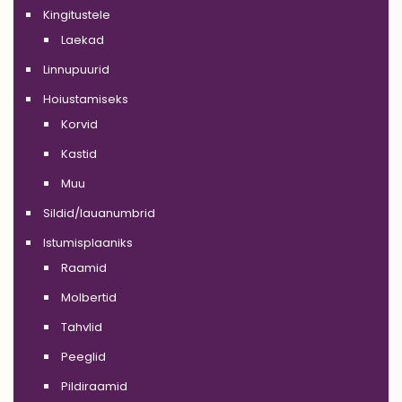
Kingitustele
Laekad
Linnupuurid
Hoiustamiseks
Korvid
Kastid
Muu
Sildid/lauanumbrid
Istumisplaaniks
Raamid
Molbertid
Tahvlid
Peeglid
Pildiraamid