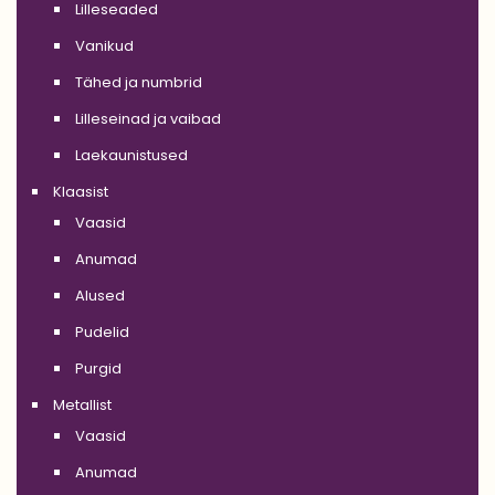
Lilleseaded
Vanikud
Tähed ja numbrid
Lilleseinad ja vaibad
Laekaunistused
Klaasist
Vaasid
Anumad
Alused
Pudelid
Purgid
Metallist
Vaasid
Anumad