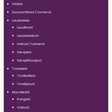
Viidad
Suured tähed / numbrid
Laudadele
Laudlinad
Lauaseelikud
Linikud / runnerid
Servjetid
Servjetihoidjad
Toolidele
Toolikatted
Toolilipsud
Muu tekstiil
Kangad
Vaibad