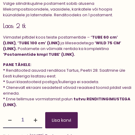
Valge silindrikujuline postament sobib alusena
lillekompositsioonidele, vaasidele, karikatele või hoopis
küünaldele ja laternatele. Renditoodeks on 1 postament.
Laos: 2 tk
Viimastel piltidel koos teiste postamentide –
‘TUBE 60 cm’
(LINK)
,
‘TUBE 100 cm’ (LINK)
ja lilleseadetega
‘WILD 75 CM’
(LINK)
.
Postamete on võimalik rentida ka komplektina
‘Postamentide kmpl TUBE’ (LINK)
.
PANE TÄHELE:
*
Renditooted asuvad rendilaos Tartus, Peetri 28. Saatmine üle
Eesti kulleriga lisatasu eest.
*
Suuri klaastooteid postiga/kulleriga ei saadeta.
*
Olenevalt ekraani seadetest võivad reaalsed toonid pildist veidi
erineda.
*
Enne tellimuse vormistamist palun
tutvu
RENDITINGIMUSTEGA
(LINK).
Postament
Lisa korvi
'TUBE
80
cm'