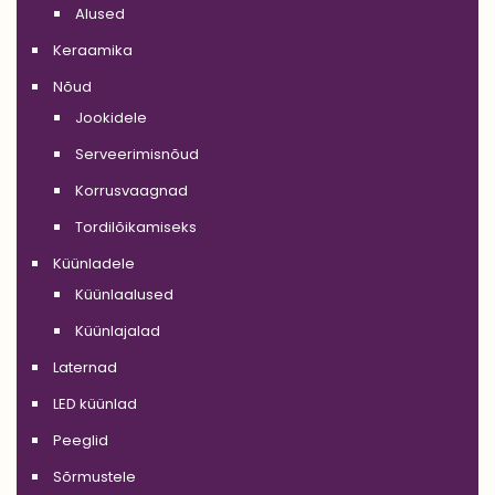
Alused
Keraamika
Nõud
Jookidele
Serveerimisnõud
Korrusvaagnad
Tordilõikamiseks
Küünladele
Küünlaalused
Küünlajalad
Laternad
LED küünlad
Peeglid
Sõrmustele