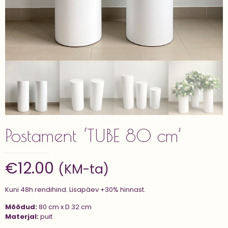
Postament ‘TUBE 80 cm’
€
12.00
(KM-ta)
Kuni 48h rendihind. Lisapäev +30% hinnast.
Mõõdud:
80 cm x D 32 cm
Materjal:
puit