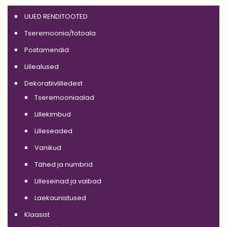
UUED RENDITOOTED
Tseremoonia/fotoala
Postamendid
Lillealused
Dekoratiivlilledest
Tseremooniaalad
Lillekimbud
Lilleseaded
Vanikud
Tähed ja numbrid
Lilleseinad ja vaibad
Laekaunistused
Klaasist