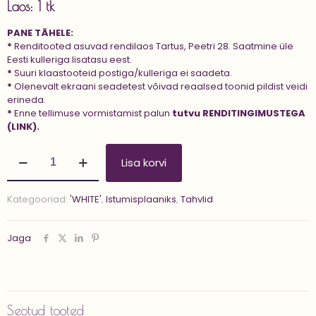
Laos: 1 tk
PANE TÄHELE:
*
Renditooted asuvad rendilaos Tartus, Peetri 28. Saatmine üle
Eesti kulleriga lisatasu eest.
*
Suuri klaastooteid postiga/kulleriga ei saadeta.
*
Olenevalt ekraani seadetest võivad reaalsed toonid pildist veidi
erineda.
*
Enne tellimuse vormistamist palun
tutvu
RENDITINGIMUSTEGA
(LINK).
Puitalus
Lisa korvi
'JADE
W'
kogus
Kategooriad:
'WHITE'
,
Istumisplaaniks
,
Tahvlid
Jaga
Seotud tooted