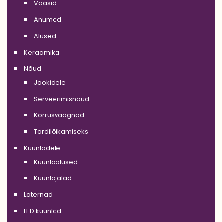
Vaasid
Anumad
Alused
Keraamika
Nõud
Jookidele
Serveerimisnõud
Korrusvaagnad
Tordilõikamiseks
Küünladele
Küünlaalused
Küünlajalad
Laternad
LED küünlad