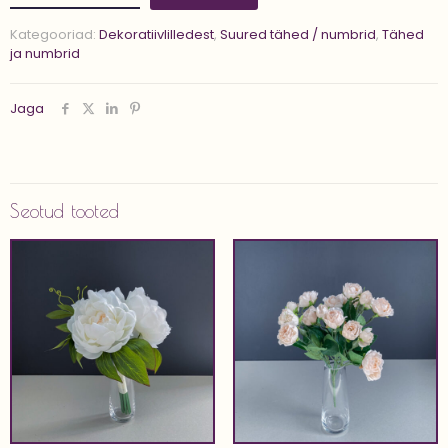
'BLOOMY
K
Kategooriad:
Dekoratiivlilledest
,
Suured tähed / numbrid
,
Tähed
90
ja numbrid
CM'
kogus
Jaga
Seotud tooted