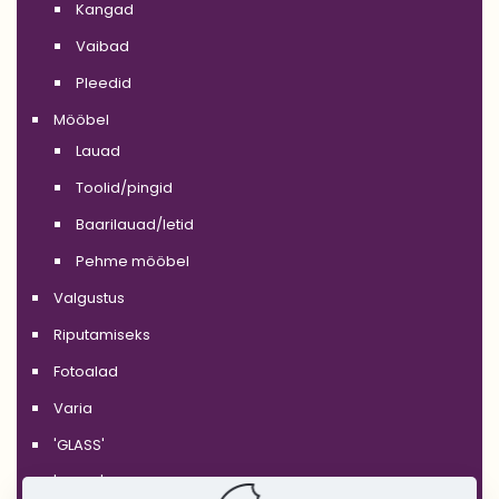
Kangad
Vaibad
Pleedid
Mööbel
Lauad
Toolid/pingid
Baarilauad/letid
Pehme mööbel
Valgustus
Riputamiseks
Fotoalad
Varia
'GLASS'
'WHITE'