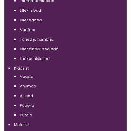
Tseremooniaalad
Lillekimbud
Lilleseaded
Vanikud
Tähed ja numbrid
Lilleseinad ja vaibad
Laekaunistused
Klaasist
Vaasid
Anumad
Alused
Pudelid
Purgid
Metallist