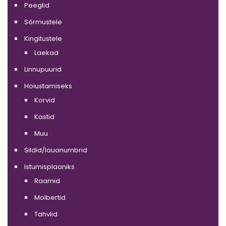
Peeglid
Sõrmustele
Kingitustele
Laekad
Linnupuurid
Hoiustamiseks
Korvid
Kastid
Muu
Sildid/lauanumbrid
Istumisplaaniks
Raamid
Molbertid
Tahvlid