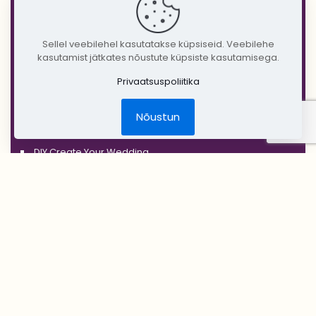
'BLACK'
'SILVER'
Sellel veebilehel kasutatakse küpsiseid. Veebilehe
kasutamist jätkates nõustute küpsiste kasutamisega.
'GOLD'
Privaatsuspoliitika
'COPPER'
'RUSTIC'
Nõustun
Jõulud
DIY Create Your Wedding
Pruudikimp
Peigmehe rinnanõel
Pruutneitsidele
Peiupoistele
Lilleehted
Tseremoonia