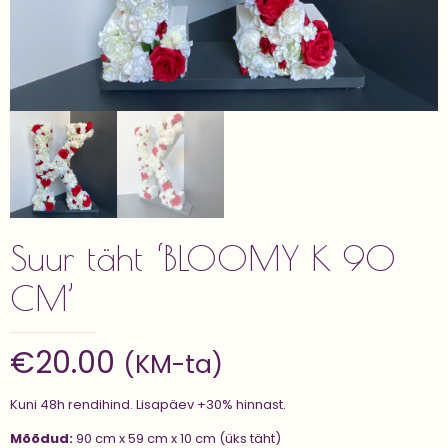
Suur täht ‘BLOOMY K 90
CM’
€
20.00
(KM-ta)
Kuni 48h rendihind. Lisapäev +30% hinnast.
Mõõdud:
90 cm x 59 cm x 10 cm (üks täht)