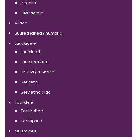
Peeglid
Pildiraamid
Viidad
Suured tähed / numbrid
Laudadele
Laudlinad
Lauaseelikud
Linikud / runnerid
Servjetid
Servjetihoidjad
Toolidele
Toolikatted
Toolilipsud
Muu tekstiil