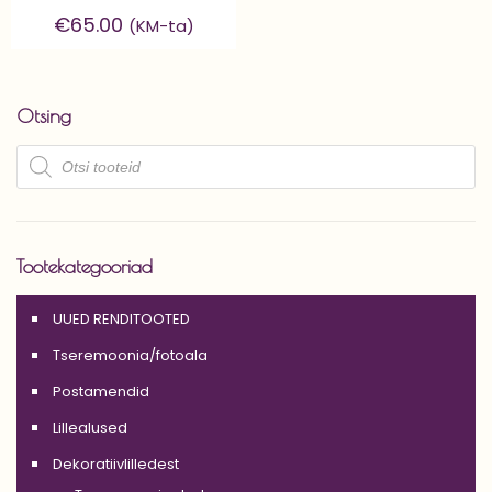
€
65.00
(KM-ta)
Otsing
Products
search
Tootekategooriad
UUED RENDITOOTED
Tseremoonia/fotoala
Postamendid
Lillealused
Dekoratiivlilledest