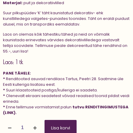
Materjal:
puit ja dekoratiivlilled
Suur pilkupüüdev ‘K’ täht kaunistatud dekoratiiv- ehk
kunstlilledega valgetes-punastes toonides. Täht on eraldi puidust
alusel, mis on transpordiks eemaldatav.
Laos on olemas kõik tähestiku tähed ja neid on võimalik
kaunistada erinevates värvides dekoratiivlilledega vastavalt
tellija soovidele. Tellimuse peale dekoreeritud tähe rendihind on
55.-, uuri lisa!
Laos: 1 tk
PANE TÄHELE:
*
Renditooted asuvad rendilaos Tartus, Peetri 28. Saatmine üle
Eesti kulleriga lisatasu eest.
*
Suuri klaastooteid postiga/kulleriga ei saadeta.
*
Olenevalt ekraani seadetest võivad reaalsed toonid pildist veidi
erineda.
*
Enne tellimuse vormistamist palun
tutvu
RENDITINGIMUSTEGA
(LINK).
Suur
Lisa korvi
täht