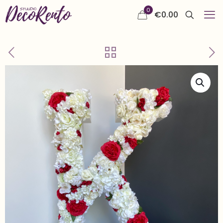
0
€
0.00