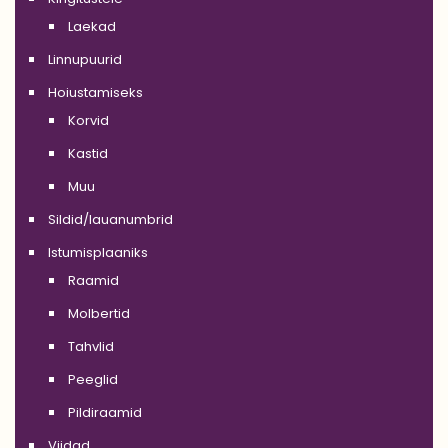
Laekad
Linnupuurid
Hoiustamiseks
Korvid
Kastid
Muu
Sildid/lauanumbrid
Istumisplaaniks
Raamid
Molbertid
Tahvlid
Peeglid
Pildiraamid
Viidad