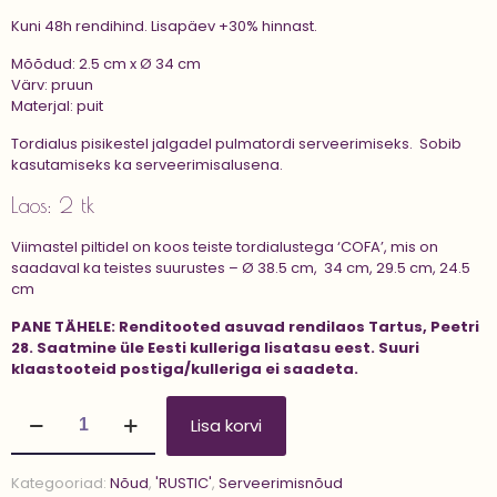
Kuni 48h rendihind. Lisapäev +30% hinnast.
Mõõdud: 2.5 cm x Ø 34 cm
Värv: pruun
Materjal: puit
Tordialus pisikestel jalgadel pulmatordi serveerimiseks. Sobib
kasutamiseks ka serveerimisalusena.
Laos: 2 tk
Viimastel piltidel on koos teiste tordialustega ‘COFA’, mis on
saadaval ka teistes suurustes – Ø 38.5 cm, 34 cm, 29.5 cm, 24.5
cm
PANE TÄHELE:
Renditooted asuvad rendilaos Tartus, Peetri
28.
Saatmine üle Eesti kulleriga lisatasu eest.
Suuri
klaastooteid postiga/kulleriga ei saadeta.
Tordialus
Lisa korvi
'COFA
34
cm'
Kategooriad:
Nõud
,
'RUSTIC'
,
Serveerimisnõud
kogus