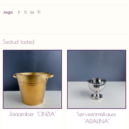
Jaga
Seotud tooted
Jääämber ‘CINZIA’
Serveerimiskauss
‘ADALINA’