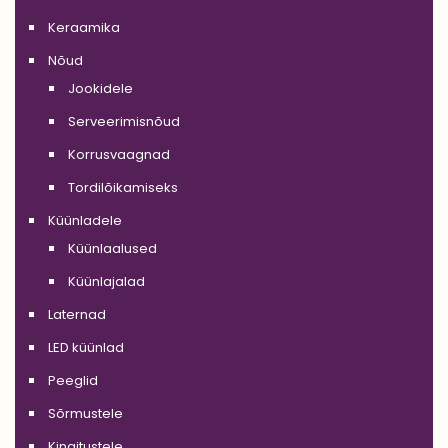
Keraamika
Nõud
Jookidele
Serveerimisnõud
Korrusvaagnad
Tordilõikamiseks
Küünladele
Küünlaalused
Küünlajalad
Laternad
LED küünlad
Peeglid
Sõrmustele
Kingitustele