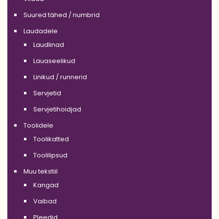
Suured tähed / numbrid
Laudadele
Laudlinad
Lauaseelikud
Linikud / runnerid
Servjetid
Servjetihoidjad
Toolidele
Toolikatted
Toolilipsud
Muu tekstiil
Kangad
Vaibad
Pleedid