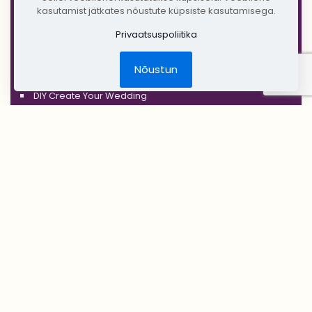
'GOLD'
kasutamist jätkates nõustute küpsiste kasutamisega.
'COPPER'
Privaatsuspoliitika
'RUSTIC'
Nõustun
Jõulud
DIY Create Your Wedding
Pruudikimp
Peigmehe rinnanõel
Pruutneitsidele
Peiupoistele
Lilleehted
Tseremoonia