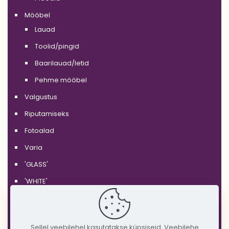
Mööbel
Lauad
Toolid/pingid
Baarilauad/letid
Pehme mööbel
Valgustus
Riputamiseks
Fotoalad
Varia
'GLASS'
'WHITE'
'BLACK'
'SILVER'
Sellel veebilehel kasutatakse küpsiseid. Veebilehe