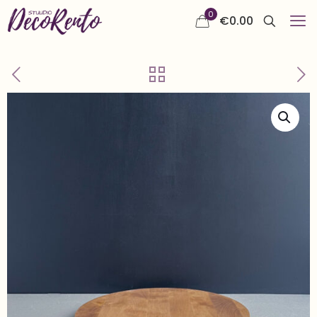
0
€
0.00