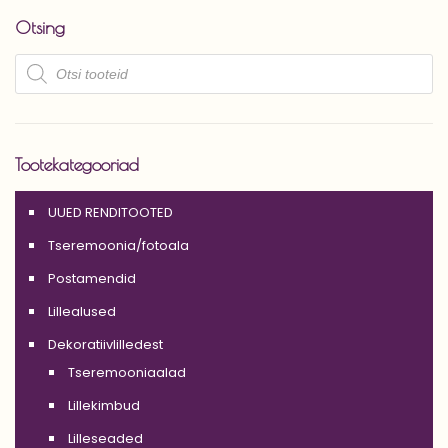
Otsing
Products
search
Tootekategooriad
UUED RENDITOOTED
Tseremoonia/fotoala
Postamendid
Lillealused
Dekoratiivlilledest
Tseremooniaalad
Lillekimbud
Lilleseaded