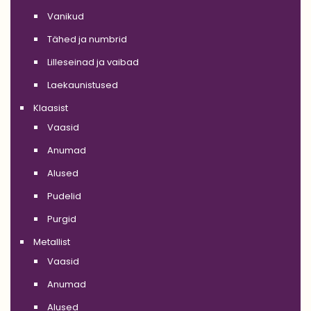
Vanikud
Tähed ja numbrid
Lilleseinad ja vaibad
Laekaunistused
Klaasist
Vaasid
Anumad
Alused
Pudelid
Purgid
Metallist
Vaasid
Anumad
Alused