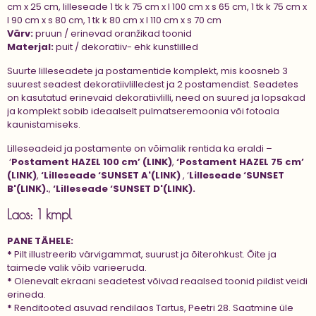
cm x 25 cm, lilleseade 1 tk k 75 cm x l 100 cm x s 65 cm, 1 tk k 75 cm x
l 90 cm x s 80 cm, 1 tk k 80 cm x l 110 cm x s 70 cm
Värv:
pruun / erinevad oranžikad toonid
Materjal:
puit / dekoratiiv- ehk kunstlilled
Suurte lilleseadete ja postamentide komplekt, mis koosneb 3
suurest seadest dekoratiivlilledest ja 2 postamendist. Seadetes
on kasutatud erinevaid dekoratiivlilli, need on suured ja lopsakad
ja komplekt sobib ideaalselt pulmatseremoonia või fotoala
kaunistamiseks.
Lilleseadeid ja postamente on võimalik rentida ka eraldi –
‘
Postament HAZEL 100 cm’ (LINK)
,
‘Postament HAZEL 75 cm’
(LINK)
,
‘Lilleseade ‘SUNSET A'(LINK)
,
‘
Lilleseade ‘SUNSET
B'(LINK)
.
,
‘Lilleseade ‘SUNSET D'(LINK).
Laos: 1 kmpl
PANE TÄHELE:
*
Pilt illustreerib värvigammat, suurust ja õiterohkust. Õite ja
taimede valik võib varieeruda.
*
Olenevalt ekraani seadetest võivad reaalsed toonid pildist veidi
erineda.
*
Renditooted asuvad rendilaos Tartus, Peetri 28. Saatmine üle