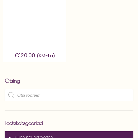
€
120.00
(KM-ta)
Otsing
Products
search
Tootekategooriad
UUED RENDITOOTED