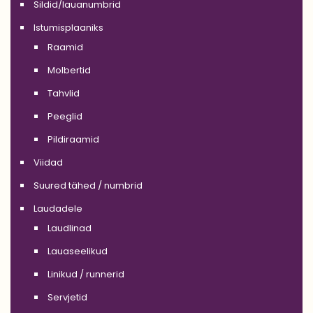
Sildid/lauanumbrid
Istumisplaaniks
Raamid
Molbertid
Tahvlid
Peeglid
Pildiraamid
Viidad
Suured tähed / numbrid
Laudadele
Laudlinad
Lauaseelikud
Linikud / runnerid
Servjetid