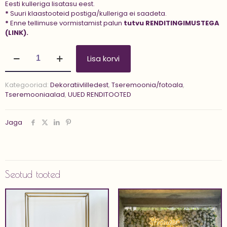
Eesti kulleriga lisatasu eest.
*
Suuri klaastooteid postiga/kulleriga ei saadeta.
*
Enne tellimuse vormistamist palun
tutvu
RENDITINGIMUSTEGA
(LINK).
Tseremooniaala
Lisa korvi
'HAZEL
SUNSET
M'
Kategooriad:
Dekoratiivlilledest
,
Tseremoonia/fotoala
,
kogus
Tseremooniaalad
,
UUED RENDITOOTED
Jaga
Seotud tooted