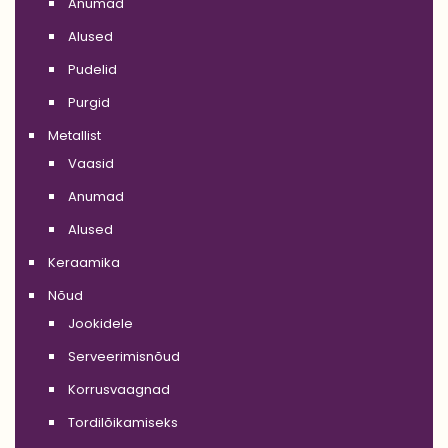
Anumad
Alused
Pudelid
Purgid
Metallist
Vaasid
Anumad
Alused
Keraamika
Nõud
Jookidele
Serveerimisnõud
Korrusvaagnad
Tordilõikamiseks