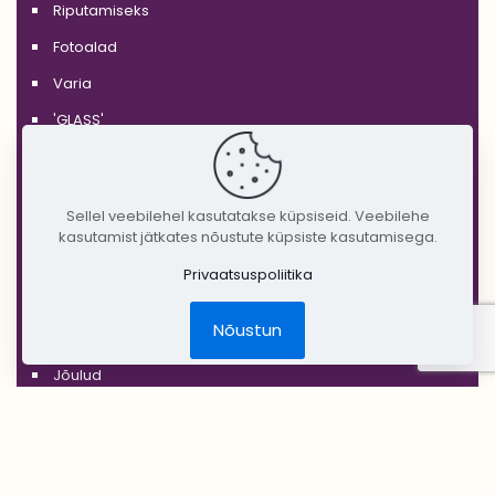
Riputamiseks
Fotoalad
Varia
'GLASS'
'WHITE'
'BLACK'
Sellel veebilehel kasutatakse küpsiseid. Veebilehe
'SILVER'
kasutamist jätkates nõustute küpsiste kasutamisega.
'GOLD'
Privaatsuspoliitika
'COPPER'
Nõustun
'RUSTIC'
Jõulud
DIY Create Your Wedding
Pruudikimp
Peigmehe rinnanõel