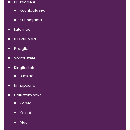
Küünladele
Küünlaalused
Küünlajalad
Laternad
LED küünlad
Peeglid
Sõrmustele
Kingitustele
Laekad
Linnupuurid
Hoiustamiseks
Korvid
Kastid
Muu