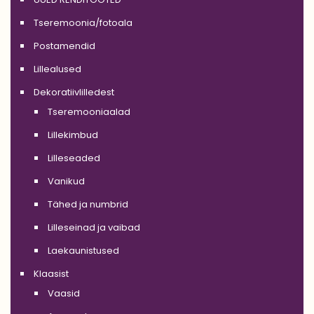
Tseremoonia/fotoala
Postamendid
Lillealused
Dekoratiivlilledest
Tseremooniaalad
Lillekimbud
Lilleseaded
Vanikud
Tähed ja numbrid
Lilleseinad ja vaibad
Laekaunistused
Klaasist
Vaasid