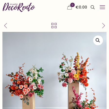
0
€
0.00