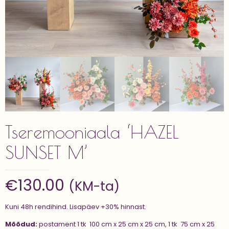
Tseremooniaala ‘HAZEL
SUNSET M’
€
130.00
(KM-ta)
Kuni 48h rendihind. Lisapäev +30% hinnast.
Mõõdud:
postament 1 tk 100 cm x 25 cm x 25 cm, 1 tk 75 cm x 25