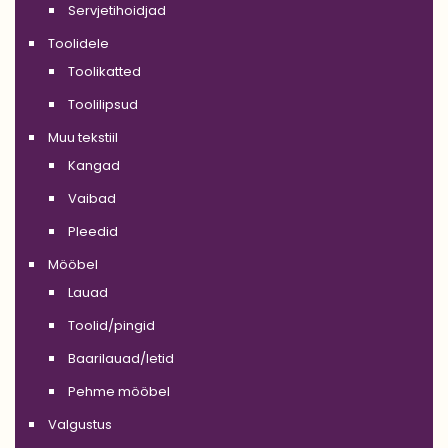
Servjetihoidjad
Toolidele
Toolikatted
Toolilipsud
Muu tekstiil
Kangad
Vaibad
Pleedid
Mööbel
Lauad
Toolid/pingid
Baarilauad/letid
Pehme mööbel
Valgustus