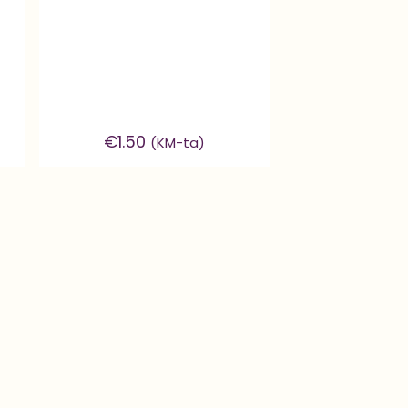
€
1.50
(KM-ta)