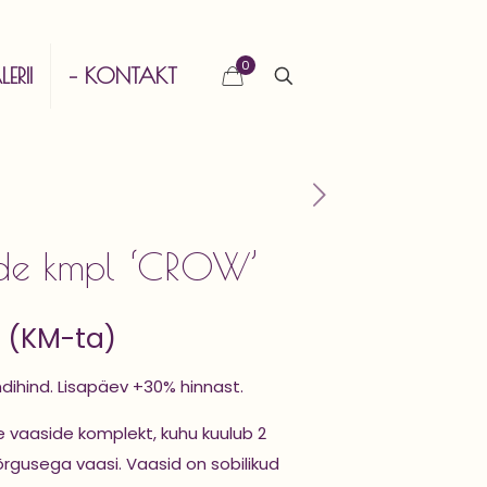
0
ERII
– KONTAKT
de kmpl ‘CROW’
(KM-ta)
ndihind. Lisapäev +30% hinnast.
e vaaside komplekt, kuhu kuulub 2
kõrgusega vaasi. Vaasid on sobilikud