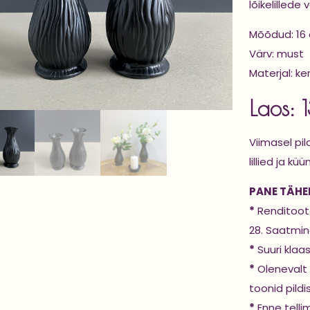
lõikelillede
Mõõdud: 16 
Värv: must
Materjal: k
Laos: 
Viimasel pi
lillied ja kü
PANE TÄHEL
*
Renditoote
28. Saatmine
*
Suuri klaa
*
Olenevalt 
toonid pildi
*
Enne telli