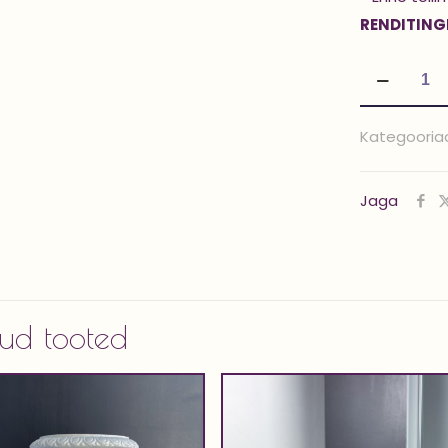
RENDITING
Vaaside
kmpl
'CROW'
Kategooria
kogus
Jaga
ud tooted