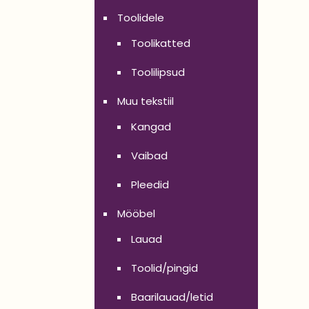
Toolidele
Toolikatted
Toolilipsud
Muu tekstiil
Kangad
Vaibad
Pleedid
Mööbel
Lauad
Toolid/pingid
Baarilauad/letid