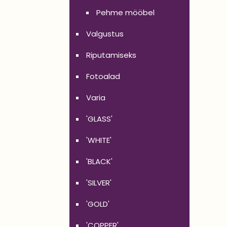
Pehme mööbel
Valgustus
Riputamiseks
Fotoalad
Varia
'GLASS'
'WHITE'
'BLACK'
'SILVER'
'GOLD'
'COPPER'