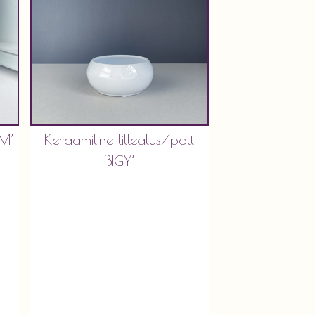
CM’
Keraamiline lillealus/pott
‘BIGY’