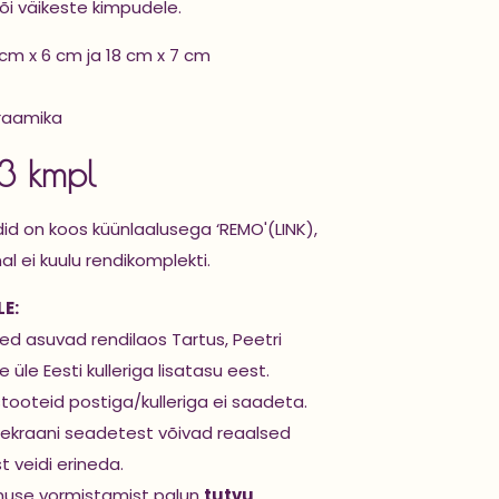
 või väikeste kimpudele.
cm x 6 cm ja 18 cm x 7 cm
eraamika
13 kmpl
ldid on koos küünlaalusega
‘REMO'(LINK)
,
ünal ei kuulu rendikomplekti.
E:
d asuvad rendilaos Tartus, Peetri
 üle Eesti kulleriga lisatasu eest.
stooteid postiga/kulleriga ei saadeta.
ekraani seadetest võivad reaalsed
st veidi erineda.
muse vormistamist palun
tutvu