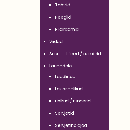
Tahvlid
Peeglid
Pildiraamid
Viidad
Suured tähed / numbrid
Laudadele
Laudlinad
Lauaseelikud
Linikud / runnerid
Servjetid
Servjetihoidjad