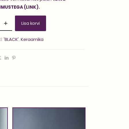
IMUSTEGA (LINK).
Lisa korvi
d:
'BLACK'
,
Keraamika