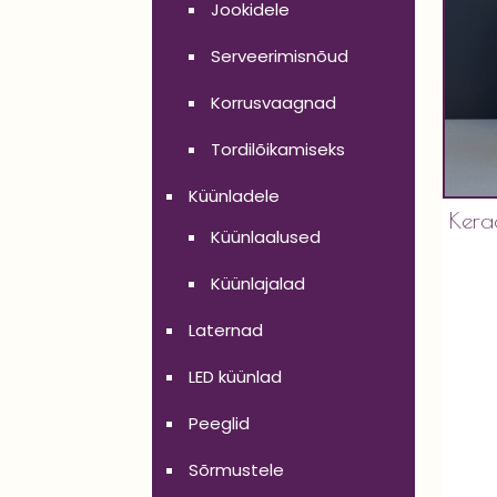
Jookidele
Serveerimisnõud
Korrusvaagnad
Tordilõikamiseks
Küünladele
Kera
Küünlaalused
Küünlajalad
Laternad
LED küünlad
Peeglid
Sõrmustele