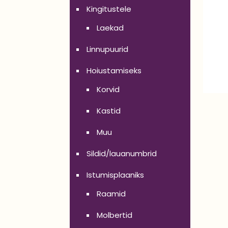
Kingitustele
Laekad
Linnupuurid
Hoiustamiseks
Korvid
Kastid
Muu
Sildid/lauanumbrid
Istumisplaaniks
Raamid
Molbertid