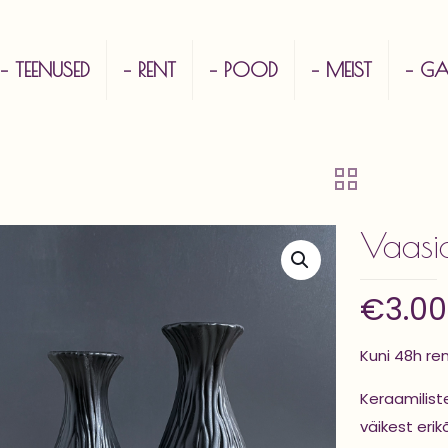
– TEENUSED
– RENT
– POOD
– MEIST
– GAL
Vaasi
€
3.00
Kuni 48h re
Keraamilist
väikest eri