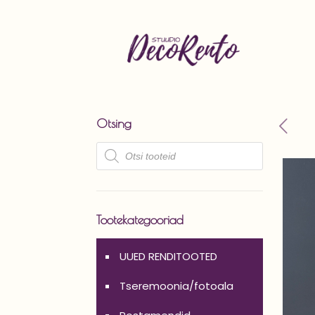
Otsing
Products
search
Tootekategooriad
UUED RENDITOOTED
Tseremoonia/fotoala