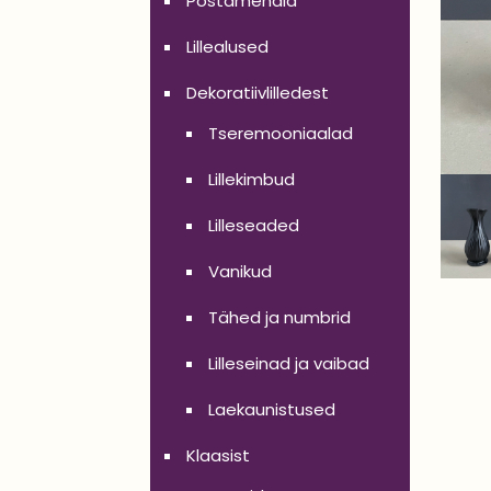
Postamendid
Lillealused
Dekoratiivlilledest
Tseremooniaalad
Lillekimbud
Lilleseaded
Vanikud
Tähed ja numbrid
Lilleseinad ja vaibad
Laekaunistused
Klaasist