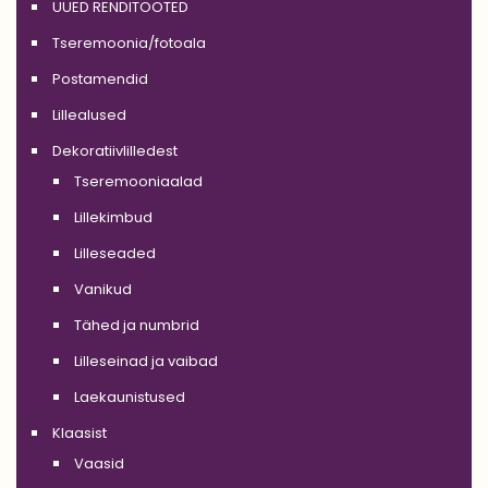
UUED RENDITOOTED
Tseremoonia/fotoala
Postamendid
Lillealused
Dekoratiivlilledest
Tseremooniaalad
Lillekimbud
Lilleseaded
Vanikud
Tähed ja numbrid
Lilleseinad ja vaibad
Laekaunistused
Klaasist
Vaasid