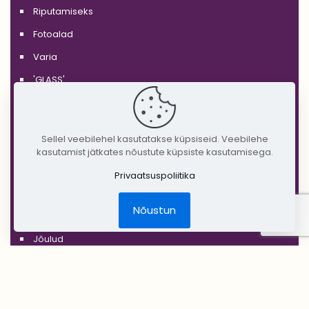
Riputamiseks
Fotoalad
Varia
'GLASS'
'WHITE'
'BLACK'
Sellel veebilehel kasutatakse küpsiseid. Veebilehe
'SILVER'
kasutamist jätkates nõustute küpsiste kasutamisega.
'GOLD'
Privaatsuspoliitika
'COPPER'
Nõustun
'RUSTIC'
Jõulud
DIY Create Your Wedding
Pruudikimp
Peigmehe rinnanõel