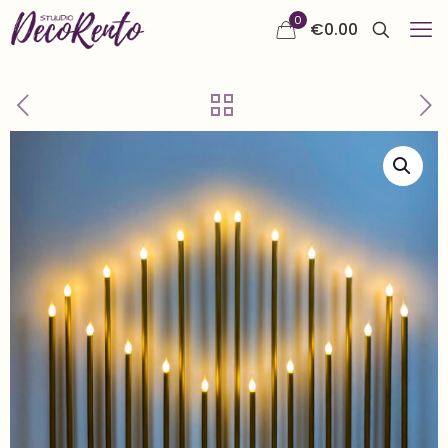
0
€
0.00