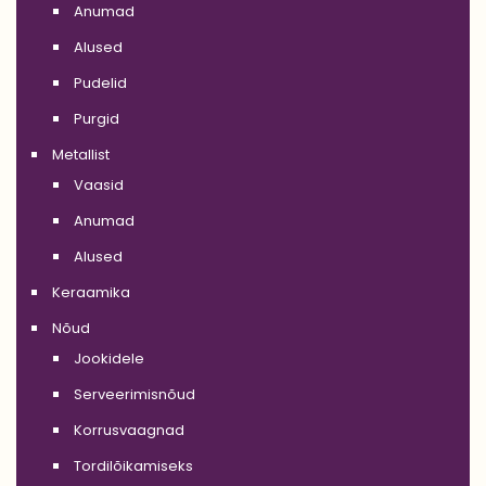
Anumad
Alused
Pudelid
Purgid
Metallist
Vaasid
Anumad
Alused
Keraamika
Nõud
Jookidele
Serveerimisnõud
Korrusvaagnad
Tordilõikamiseks