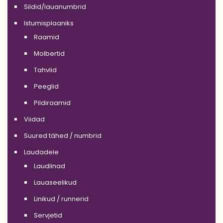
Sildid/lauanumbrid
Istumisplaaniks
Raamid
Molbertid
Tahvlid
Peeglid
Pildiraamid
Viidad
Suured tähed / numbrid
Laudadele
Laudlinad
Lauaseelikud
Linikud / runnerid
Servjetid