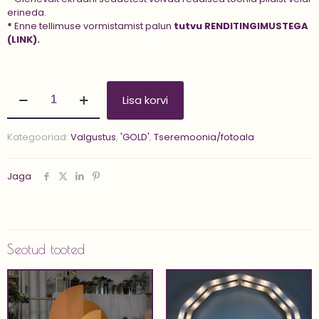
erineda.
*
Enne tellimuse vormistamist palun
tutvu
RENDITINGIMUSTEGA
(LINK).
Valgustid
Lisa korvi
'RICARDA'
kogus
Kategooriad:
Valgustus
,
'GOLD'
,
Tseremoonia/fotoala
Jaga
Seotud tooted