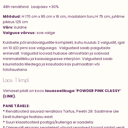
48h rendihind. Lisapäev +30%
Mõõdud:
H 170 cm x 95 cm x 16 cm, madalam toru H 75 cm, juhtme
pikkus 125 cm
Värv:
kuldne
Valguse värvus:
soe valge
Kuldsete põrandavalgustite komplekt, kuhu kuulub 2 valgustit, igal
on 10 LED pirni soe valgusega. Valgusteid saab paigutada
erinevalt. Valgustid loovad hubase atmosfääri ja sobivad
minimalistlikku ja kaasaegsesse interjööri. Valgusteid saab
kaunistada lilledega ja kasutada kas pulmaaltari või
fototaustana.
Laos: 1 kmpl
Viimasel pildil on koos
lauaseelikuga ‘POWDER PINK CLASSY’
(LINK).
PANE TÄHELE:
*
Renditooted asuvad rendilaos Tartus, Peetri 28. Saatmine üle
Eesti kulleriga lisatasu eest.
*
Suuri klaastooteid postiga/kulleriga ei saadeta.
*
Olenevalt ekraani seadetest võivad reaalsed toonid pildist veidi