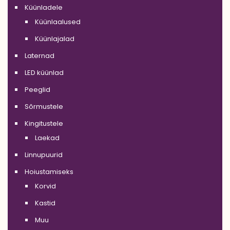
Küünladele
Küünlaalused
Küünlajalad
Laternad
LED küünlad
Peeglid
Sõrmustele
Kingitustele
Laekad
Linnupuurid
Hoiustamiseks
Korvid
Kastid
Muu