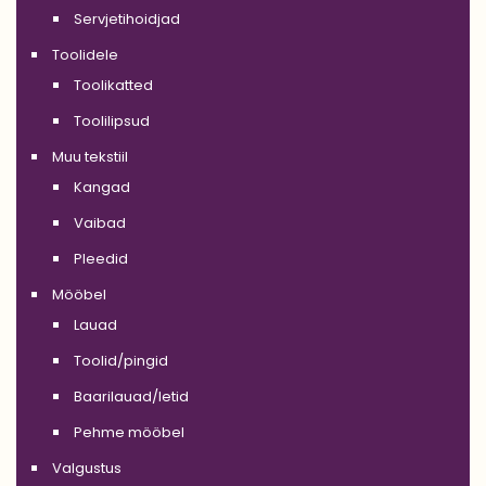
Servjetihoidjad
Toolidele
Toolikatted
Toolilipsud
Muu tekstiil
Kangad
Vaibad
Pleedid
Mööbel
Lauad
Toolid/pingid
Baarilauad/letid
Pehme mööbel
Valgustus