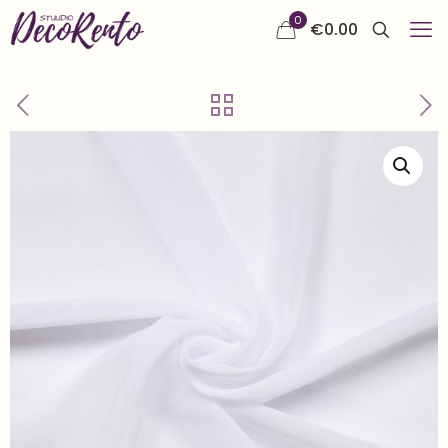
0
€
0.00