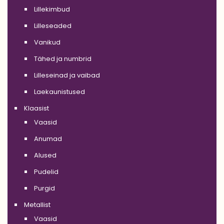
Lillekimbud
Lilleseaded
Vanikud
Tähed ja numbrid
Lilleseinad ja vaibad
Laekaunistused
Klaasist
Vaasid
Anumad
Alused
Pudelid
Purgid
Metallist
Vaasid