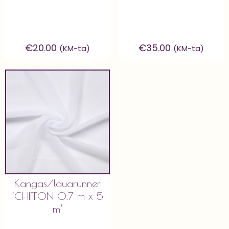
€
20.00
€
35.00
(KM-ta)
(KM-ta)
Kangas/lauarunner
‘CHIFFON 0.7 m x 5
m’