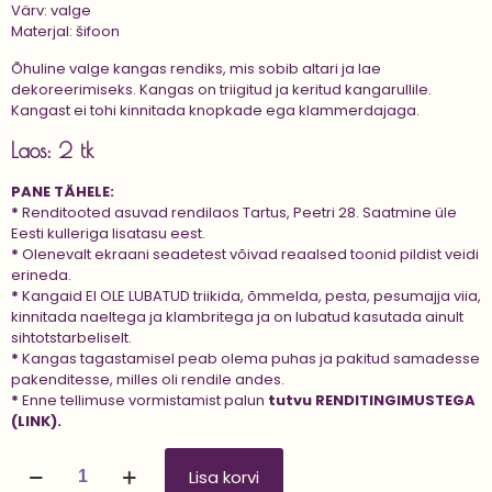
Värv: valge
Materjal: šifoon
Õhuline valge kangas rendiks, mis s
obib altari ja lae
dekoreerimiseks. Kangas on triigitud ja keritud kangarullile.
Kangast ei tohi kinnitada knopkade ega klammerdajaga.
Laos: 2 tk
PANE TÄHELE:
*
Renditooted asuvad rendilaos Tartus, Peetri 28. Saatmine üle
Eesti kulleriga lisatasu eest.
*
Olenevalt ekraani seadetest võivad reaalsed toonid pildist veidi
erineda.
*
Kangaid EI OLE LUBATUD triikida, õmmelda, pesta, pesumajja viia,
kinnitada naeltega ja klambritega ja on lubatud kasutada ainult
sihtotstarbeliselt.
*
Kangas tagastamisel peab olema puhas ja pakitud samadesse
pakenditesse, milles oli rendile andes.
*
Enne tellimuse vormistamist palun
tutvu
RENDITINGIMUSTEGA
(LINK).
Kangas
Lisa korvi
'CHIFFON