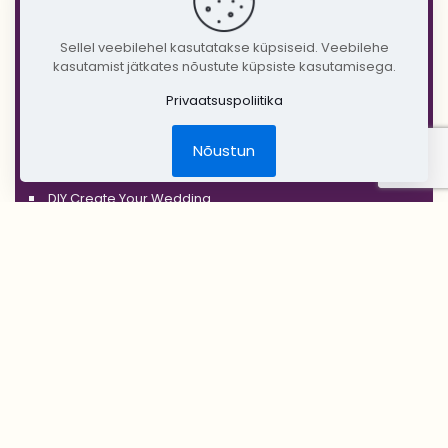
'BLACK'
'SILVER'
Sellel veebilehel kasutatakse küpsiseid. Veebilehe
'GOLD'
kasutamist jätkates nõustute küpsiste kasutamisega.
'COPPER'
Privaatsuspoliitika
'RUSTIC'
Nõustun
Jõulud
DIY Create Your Wedding
Pruudikimp
Peigmehe rinnanõel
Pruutneitsidele
Peiupoistele
Lilleehted
Tseremoonia