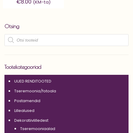
€
8.00
(KM-ta)
Otsing
Products
search
Tootekategooriad
UUED RENDITOOTED
Tseremoonia/fotoala
Postamendid
Lillealused
Dekoratiivlilledest
Tseremooniaalad