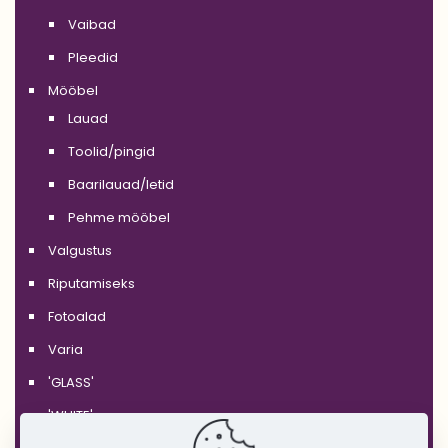
Vaibad
Pleedid
Mööbel
Lauad
Toolid/pingid
Baarilauad/letid
Pehme mööbel
Valgustus
Riputamiseks
Fotoalad
Varia
'GLASS'
'WHITE'