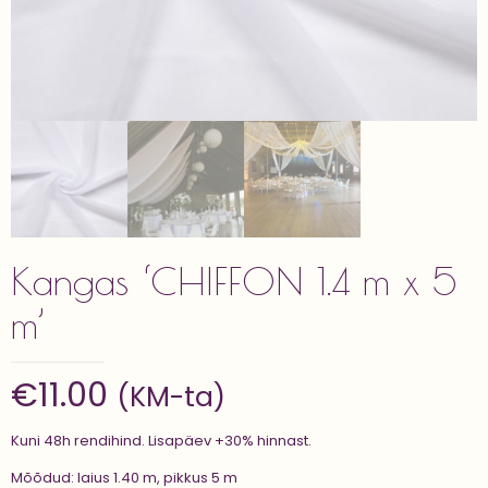
Kangas ‘CHIFFON 1.4 m x 5
m’
€
11.00
(KM-ta)
Kuni 48h rendihind. Lisapäev +30% hinnast.
Mõõdud: laius 1.40 m, pikkus 5 m