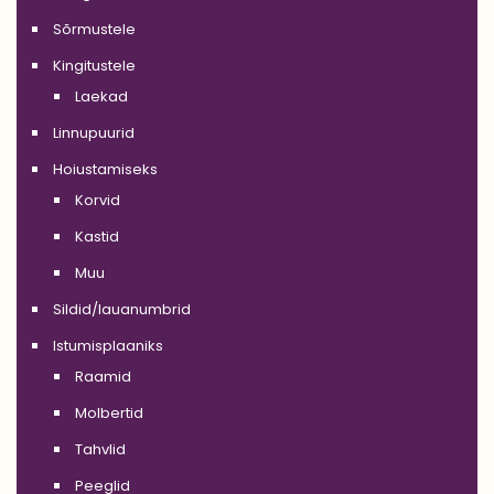
Sõrmustele
Kingitustele
Laekad
Linnupuurid
Hoiustamiseks
Korvid
Kastid
Muu
Sildid/lauanumbrid
Istumisplaaniks
Raamid
Molbertid
Tahvlid
Peeglid