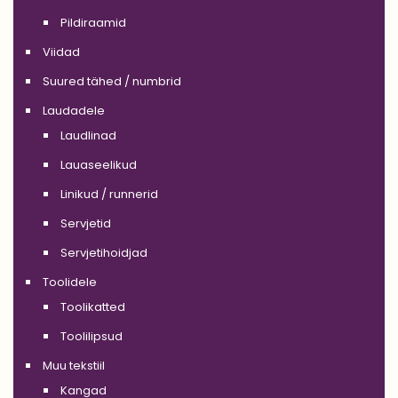
Pildiraamid
Viidad
Suured tähed / numbrid
Laudadele
Laudlinad
Lauaseelikud
Linikud / runnerid
Servjetid
Servjetihoidjad
Toolidele
Toolikatted
Toolilipsud
Muu tekstiil
Kangad