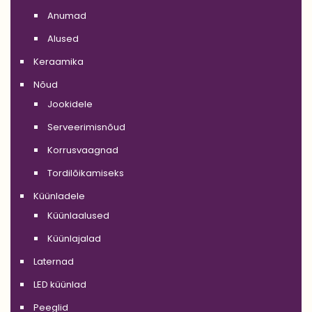
Anumad
Alused
Keraamika
Nõud
Jookidele
Serveerimisnõud
Korrusvaagnad
Tordilõikamiseks
Küünladele
Küünlaalused
Küünlajalad
Laternad
LED küünlad
Peeglid