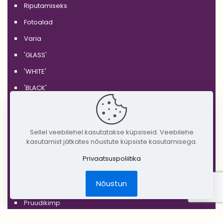
Riputamiseks
Fotoalad
Varia
'GLASS'
'WHITE'
'BLACK'
'SILVER'
'GOLD'
Sellel veebilehel kasutatakse küpsiseid. Veebilehe
'COPPER'
kasutamist jätkates nõustute küpsiste kasutamisega.
'RUSTIC'
Privaatsuspoliitika
Jõulud
Nõustun
DIY Create Your Wedding
Pruudikimp
Peigmehe rinnanõel