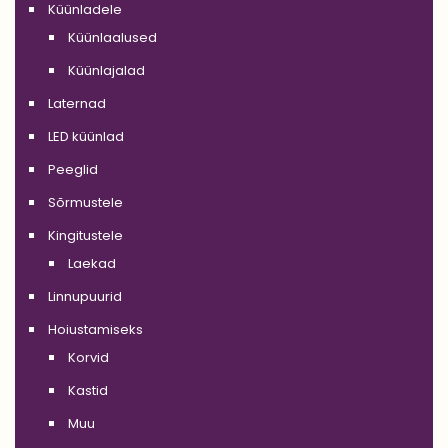
Küünladele
Küünlaalused
Küünlajalad
Laternad
LED küünlad
Peeglid
Sõrmustele
Kingitustele
Laekad
Linnupuurid
Hoiustamiseks
Korvid
Kastid
Muu