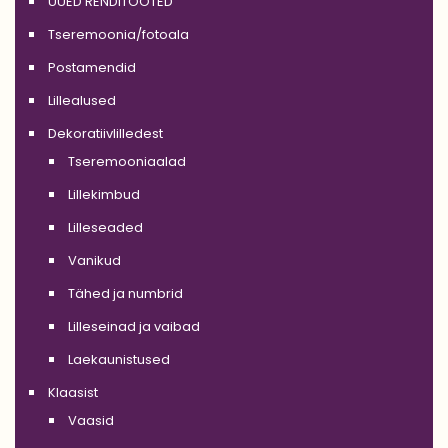
UUED RENDITOOTED
Tseremoonia/fotoala
Postamendid
Lillealused
Dekoratiivlilledest
Tseremooniaalad
Lillekimbud
Lilleseaded
Vanikud
Tähed ja numbrid
Lilleseinad ja vaibad
Laekaunistused
Klaasist
Vaasid