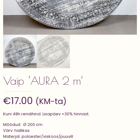
Vaip ‘AURA 2 m’
€
17.00
(KM-ta)
Kuni 48h rendihind. Lisapäev +30% hinnast.
Mõõdud: Ø 200 cm
Värv: hallikas
Materjal: polüester/viskoos/puuvill