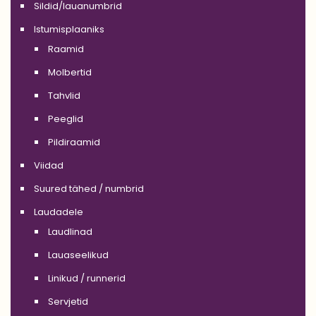
Sildid/lauanumbrid
Istumisplaaniks
Raamid
Molbertid
Tahvlid
Peeglid
Pildiraamid
Viidad
Suured tähed / numbrid
Laudadele
Laudlinad
Lauaseelikud
Linikud / runnerid
Servjetid