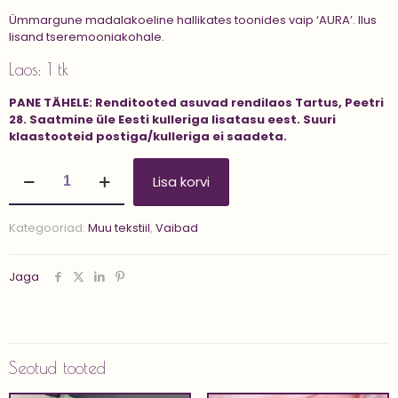
Ümmargune madalakoeline hallikates toonides vaip ‘AURA’. Ilus
lisand tseremooniakohale.
Laos: 1 tk
PANE TÄHELE:
Renditooted asuvad rendilaos Tartus, Peetri
28.
Saatmine üle Eesti kulleriga lisatasu eest.
Suuri
klaastooteid postiga/kulleriga ei saadeta.
Vaip
Lisa korvi
'AURA
2
m'
Kategooriad:
Muu tekstiil
,
Vaibad
kogus
Jaga
Seotud tooted