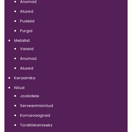
Anumad
Alused
Pudelid
Purgid
Metallist
Vaasid
Anumad
Alused
Keraamika
Nõud
Jookidele
Serveerimisnõud
Korrusvaagnad
Tordilõikamiseks