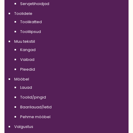
Servjetihoidjad
Toolidele
Toolikatted
Toolilipsud
Muu tekstiil
Kangad
Vaibad
Pleedid
Mööbel
Lauad
Toolid/pingid
Baarilauad/letid
Pehme mööbel
Valgustus