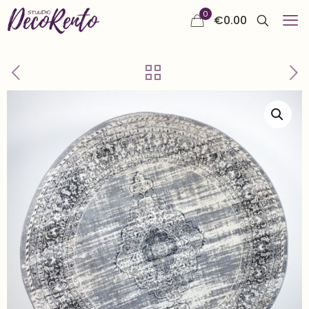
0
€
0.00