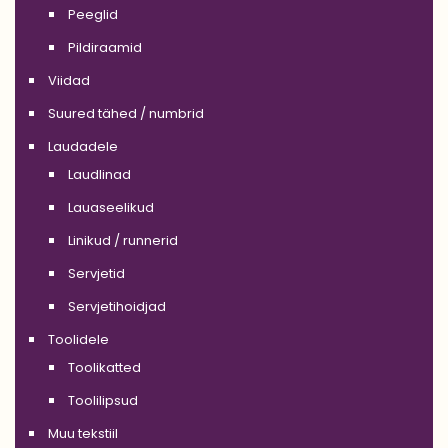
Peeglid
Pildiraamid
Viidad
Suured tähed / numbrid
Laudadele
Laudlinad
Lauaseelikud
Linikud / runnerid
Servjetid
Servjetihoidjad
Toolidele
Toolikatted
Toolilipsud
Muu tekstiil