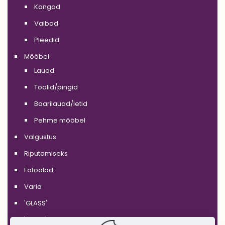
Kangad
Vaibad
Pleedid
Mööbel
Lauad
Toolid/pingid
Baarilauad/letid
Pehme mööbel
Valgustus
Riputamiseks
Fotoalad
Varia
'GLASS'
'WHITE'