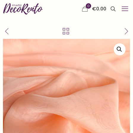
0
€
0.00