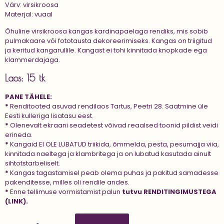
Värv: virsikroosa
Materjal: vuaal
Õhuline virsikroosa kangas kardinapaelaga rendiks, mis s
obib
pulmakaare või fototausta dekoreerimiseks. Kangas on triigitud
ja keritud kangarullile. Kangast ei tohi kinnitada knopkade ega
klammerdajaga.
Laos: 15 tk
PANE TÄHELE:
*
Renditooted asuvad rendilaos Tartus, Peetri 28. Saatmine üle
Eesti kulleriga lisatasu eest.
*
Olenevalt ekraani seadetest võivad reaalsed toonid pildist veidi
erineda.
*
Kangaid EI OLE LUBATUD triikida, õmmelda, pesta, pesumajja viia,
kinnitada naeltega ja klambritega ja on lubatud kasutada ainult
sihtotstarbeliselt.
*
Kangas tagastamisel peab olema puhas ja pakitud samadesse
pakenditesse, milles oli rendile andes.
*
Enne tellimuse vormistamist palun
tutvu
RENDITINGIMUSTEGA
(LINK).
Kangas