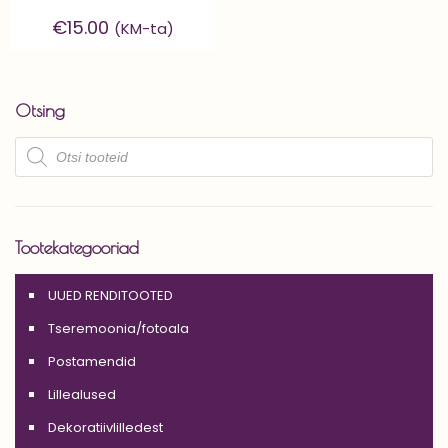
€
15.00
(KM-ta)
Otsing
Products
search
Tootekategooriad
UUED RENDITOOTED
Tseremoonia/fotoala
Postamendid
Lillealused
Dekoratiivlilledest