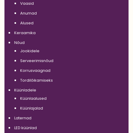
Vaasid
Anumad
Alused
Keraamika
Nõud
Jookidele
Serveerimisnõud
Korrusvaagnad
Tordilõikamiseks
Küünladele
Küünlaalused
Küünlajalad
Laternad
LED küünlad