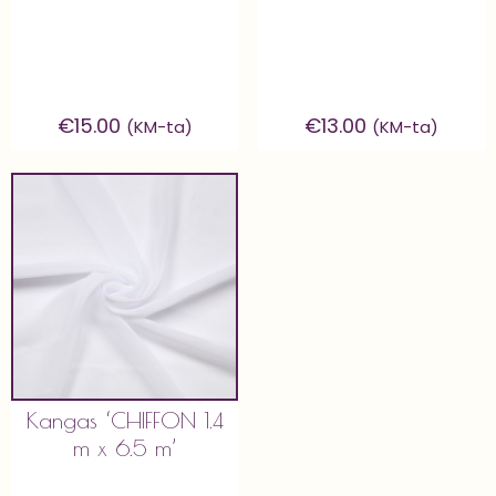
€
15.00
€
13.00
(KM-ta)
(KM-ta)
Kangas ‘CHIFFON 1.4
m x 6.5 m’