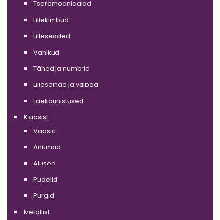
Tseremooniaalad
Lillekimbud
Lilleseaded
Vanikud
Tähed ja numbrid
Lilleseinad ja vaibad
Laekaunistused
Klaasist
Vaasid
Anumad
Alused
Pudelid
Purgid
Metallist