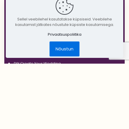
'BLACK'
'SILVER'
Sellel veebilehel kasutatakse küpsiseid. Veebilehe
kasutamist jätkates nõustute küpsiste kasutamisega.
'GOLD'
Privaatsuspoliitika
'COPPER'
'RUSTIC'
Nõustun
Jõulud
DIY Create Your Wedding
Pruudikimp
Peigmehe rinnanõel
Pruutneitsidele
Peiupoistele
Lilleehted
Tseremoonia