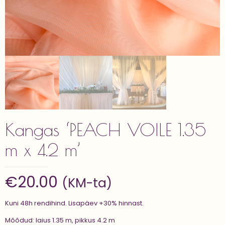
Kangas ‘PEACH VOILE 1.35
m x 4.2 m’
€
20.00
(KM-ta)
Kuni 48h rendihind. Lisapäev +30% hinnast.
Mõõdud: laius 1.35 m, pikkus 4.2 m