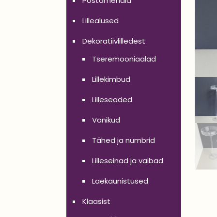
Postamendid
Lillealused
Dekoratiivlilledest
Tseremooniaalad
Lillekimbud
Lilleseaded
Vanikud
Tähed ja numbrid
Lilleseinad ja vaibad
Laekaunistused
Klaasist