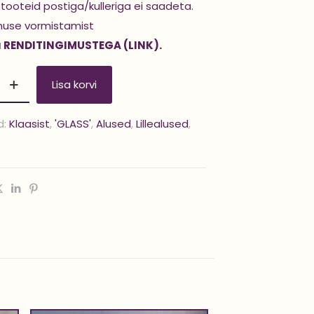
stooteid postiga/kulleriga ei saadeta.
muse vormistamist
u
RENDITINGIMUSTEGA (LINK).
Lisa korvi
d:
Klaasist
,
'GLASS'
,
Alused
,
Lillealused
,