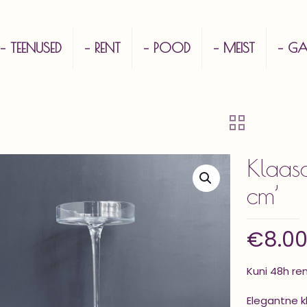
– TEENUSED
– RENT
– POOD
– MEIST
– GAL
Klaas
cm’
€
8.0
Kuni 48h re
Elegantne kl