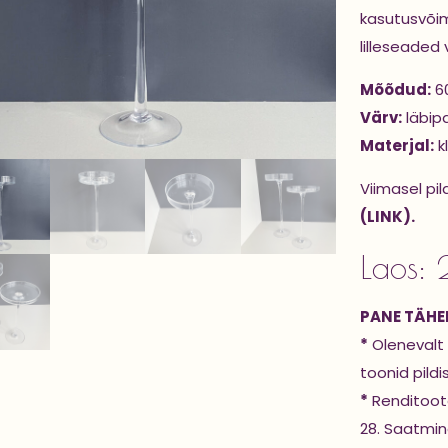
kasutusvõim
lilleseaded
Mõõdud:
6
Värv:
läbip
Materjal:
k
Viimasel pil
(LINK).
Laos: 
PANE TÄHEL
*
Olenevalt 
toonid pildi
*
Renditoote
28. Saatmine