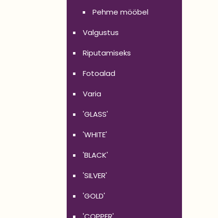
Pehme mööbel
Valgustus
Riputamiseks
Fotoalad
Varia
'GLASS'
'WHITE'
'BLACK'
'SILVER'
'GOLD'
'COPPER'