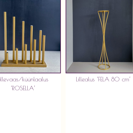
Lillevaas/küünlaalus
Lillealus ‘FELA 80 cm’
‘ROSELLA’