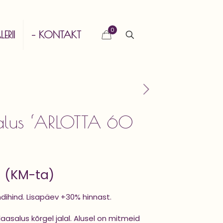
0
ERII
– KONTAKT
alus ‘ARLOTTA 60
0
(KM-ta)
ndihind. Lisapäev +30% hinnast.
aasalus kõrgel jalal. Alusel on mitmeid