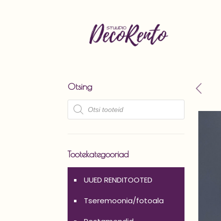
Otsing
Products
search
Tootekategooriad
UUED RENDITOOTED
Tseremoonia/fotoala