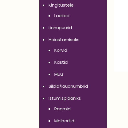
Kingitustele
Laekad
Linnupuurid
Hoiustamiseks
Korvid
Kastid
Muu
Sildid/lauanumbrid
Istumisplaaniks
Raamid
Molbertid