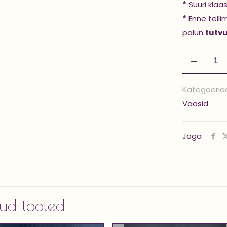
*
Suuri klaa
*
Enne telli
palun
tutv
Klaasalus
'ARLOTTA
60
Kategooria
cm'
Vaasid
kogus
Jaga
ud tooted