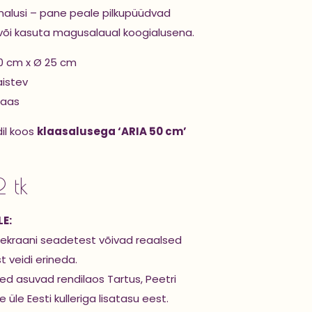
alusi – pane peale pilkupüüdvad
 või kasuta magusalaual koogialusena.
0 cm x Ø 25 cm
aistev
laas
dil koos
klaasalusega ‘ARIA 50 cm’
2 tk
E:
ekraani seadetest võivad reaalsed
st veidi erineda.
d asuvad rendilaos Tartus, Peetri
 üle Eesti kulleriga lisatasu eest.