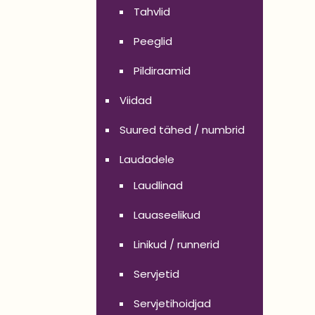
Tahvlid
Peeglid
Pildiraamid
Viidad
Suured tähed / numbrid
Laudadele
Laudlinad
Lauaseelikud
Linikud / runnerid
Servjetid
Servjetihoidjad