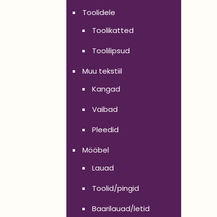
Toolidele
Toolikatted
Toolilipsud
Muu tekstiil
Kangad
Vaibad
Pleedid
Mööbel
Lauad
Toolid/pingid
Baarilauad/letid