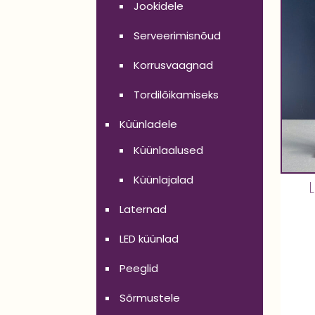
Jookidele
Serveerimisnõud
Korrusvaagnad
Tordilõikamiseks
Küünladele
Küünlaalused
Küünlajalad
Laternad
LED küünlad
Peeglid
Sõrmustele