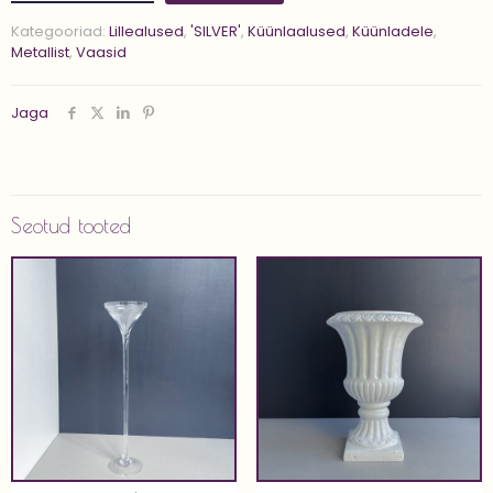
Kategooriad:
Lillealused
,
'SILVER'
,
Küünlaalused
,
Küünladele
,
Metallist
,
Vaasid
Jaga
Seotud tooted