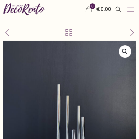
0
€
0.00