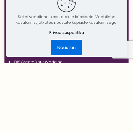
'BLACK'
'SILVER'
Sellel veebilehel kasutatakse küpsiseid. Veebilehe
kasutamist jätkates nõustute küpsiste kasutamisega.
'GOLD'
Privaatsuspoliitika
'COPPER'
'RUSTIC'
Nõustun
Jõulud
DIY Create Your Wedding
Pruudikimp
Peigmehe rinnanõel
Pruutneitsidele
Peiupoistele
Lilleehted
Tseremoonia