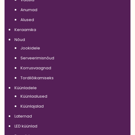
Anumad
Alused
Keraamika
Nõud
Jookidele
Serveerimisnõud
Korrusvaagnad
Tordilõikamiseks
Küünladele
Küünlaalused
Küünlajalad
Laternad
LED küünlad