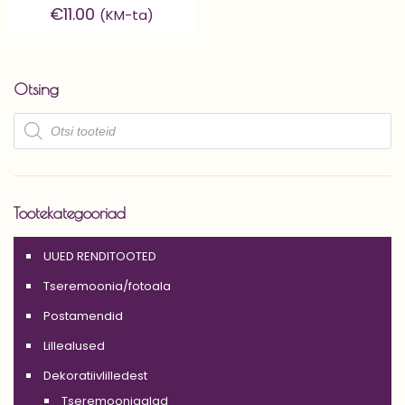
€
11.00
(KM-ta)
Otsing
Products
search
Tootekategooriad
UUED RENDITOOTED
Tseremoonia/fotoala
Postamendid
Lillealused
Dekoratiivlilledest
Tseremooniaalad