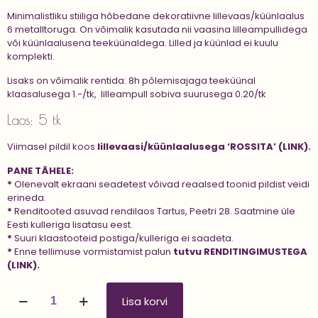
Minimalistliku stiiliga hõbedane dekoratiivne lillevaas/küünlaalus
6 metalltoruga. On võimalik kasutada nii vaasina lilleampullidega
või küünlaalusena teeküünaldega. Lilled ja küünlad ei kuulu
komplekti.
Lisaks on võimalik rentida: 8h põlemisajaga teeküünal
klaasalusega 1.-/tk, lilleampull sobiva suurusega 0.20/tk
Laos: 5 tk
Viimasel pildil koos
lillevaasi/küünlaalusega ‘ROSSITA’ (LINK).
PANE TÄHELE:
*
Olenevalt ekraani seadetest võivad reaalsed toonid pildist veidi
erineda.
*
Renditooted asuvad rendilaos Tartus, Peetri 28. Saatmine üle
Eesti kulleriga lisatasu eest.
*
Suuri klaastooteid postiga/kulleriga ei saadeta.
*
Enne tellimuse vormistamist palun
tutvu
RENDITINGIMUSTEGA
(LINK).
Lillevaas/küünlaalus
Lisa korvi
'ROSSI'
kogus