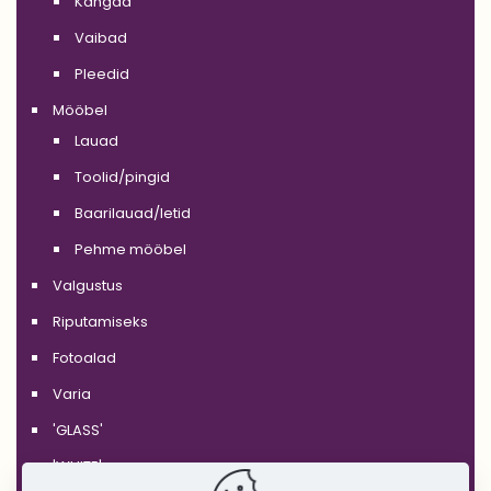
Kangad
Vaibad
Pleedid
Mööbel
Lauad
Toolid/pingid
Baarilauad/letid
Pehme mööbel
Valgustus
Riputamiseks
Fotoalad
Varia
'GLASS'
'WHITE'