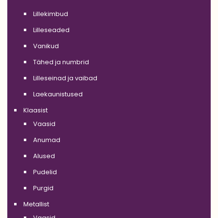
Lillekimbud
Lilleseaded
Vanikud
Tähed ja numbrid
Lilleseinad ja vaibad
Laekaunistused
Klaasist
Vaasid
Anumad
Alused
Pudelid
Purgid
Metallist
Vaasid