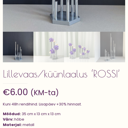
Lillevaas/küünlaalus ‘ROSSI’
€
6.00
(KM-ta)
Kuni 48h rendihind. Lisapäev +30% hinnast.
Mõõdud:
35 cm x 13 cm x 13 cm
Värv:
hõbe
Materjal:
metall