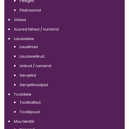
Peeglid
Pildiraamid
Viidad
Suured tähed / numbrid
Laudadele
Laudlinad
Lauaseelikud
Linikud / runnerid
Servjetid
Servjetihoidjad
Toolidele
Toolikatted
Toolilipsud
Muu tekstiil