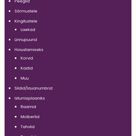
Peeglid
Sõrmustele
Kingitustele
Laekad
Linnupuurid
Hoiustamiseks
Korvid
Kastid
Muu
Sildid/lauanumbrid
Istumisplaaniks
Raamid
Molbertid
Tahvlid