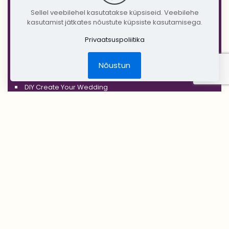
'SILVER'
Sellel veebilehel kasutatakse küpsiseid. Veebilehe
'GOLD'
kasutamist jätkates nõustute küpsiste kasutamisega.
'COPPER'
Privaatsuspoliitika
'RUSTIC'
Nõustun
Jõulud
DIY Create Your Wedding
Pruudikimp
Peigmehe rinnanõel
Pruutneitsidele
Peiupoistele
Lilleehted
Tseremoonia