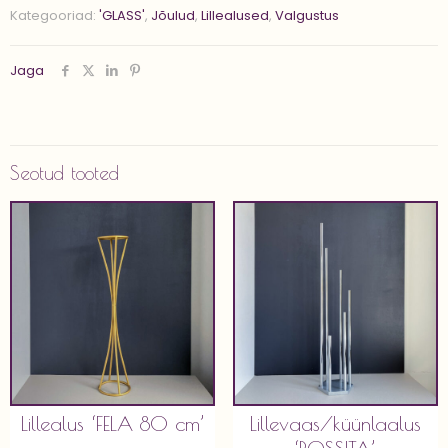
cm'
Kategooriad:
'GLASS'
,
Jõulud
,
Lillealused
,
Valgustus
kogus
Jaga
Seotud tooted
Lillealus ‘FELA 80 cm’
Lillevaas/küünlaalus