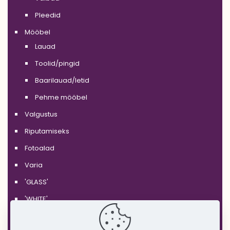
Pleedid
Mööbel
Lauad
Toolid/pingid
Baarilauad/letid
Pehme mööbel
Valgustus
Riputamiseks
Fotoalad
Varia
'GLASS'
'WHITE'
'BLACK'