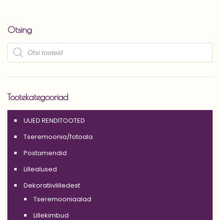
Otsing
Products
search
Tootekategooriad
UUED RENDITOOTED
Tseremoonia/fotoala
Postamendid
Lillealused
Dekoratiivlilledest
Tseremooniaalad
Lillekimbud