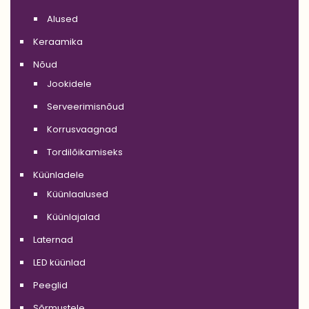
Alused
Keraamika
Nõud
Jookidele
Serveerimisnõud
Korrusvaagnad
Tordilõikamiseks
Küünladele
Küünlaalused
Küünlajalad
Laternad
LED küünlad
Peeglid
Sõrmustele