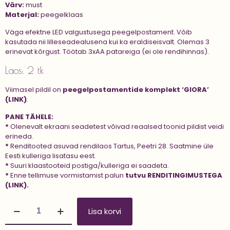
Värv:
must
Materjal:
peegelklaas
Väga efektne LED valgustusega peegelpostament. Võib
kasutada nii lilleseadealusena kui ka eraldiseisvalt. Olemas 3
erinevat kõrgust. Töötab 3xAA patareiga (ei ole rendihinnas).
Laos: 2 tk
Viimasel pildil on
peegelpostamentide komplekt ‘GIORA’
(LINK)
.
PANE TÄHELE:
*
Olenevalt ekraani seadetest võivad reaalsed toonid pildist veidi
erineda.
*
Renditooted asuvad rendilaos Tartus, Peetri 28. Saatmine üle
Eesti kulleriga lisatasu eest.
*
Suuri klaastooteid postiga/kulleriga ei saadeta.
*
Enne tellimuse vormistamist palun
tutvu
RENDITINGIMUSTEGA
(LINK).
Peegelpostament
Lisa korvi
'GIORA
40