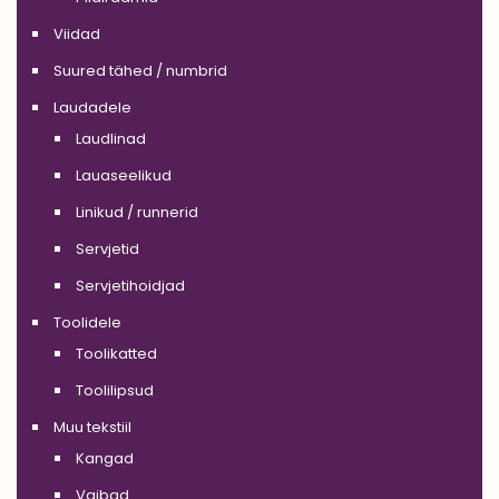
Viidad
Suured tähed / numbrid
Laudadele
Laudlinad
Lauaseelikud
Linikud / runnerid
Servjetid
Servjetihoidjad
Toolidele
Toolikatted
Toolilipsud
Muu tekstiil
Kangad
Vaibad