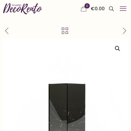
0
€
0.00