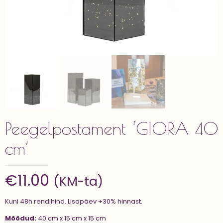
Peegelpostament ‘GIORA 40
cm’
€
11.00
(KM-ta)
Kuni 48h rendihind. Lisapäev +30% hinnast.
Mõõdud:
40 cm x 15 cm x 15 cm