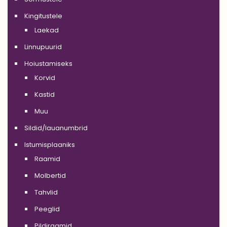
Kingitustele
Laekad
Linnupuurid
Hoiustamiseks
Korvid
Kastid
Muu
Sildid/lauanumbrid
Istumisplaaniks
Raamid
Molbertid
Tahvlid
Peeglid
Pildiraamid