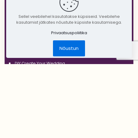
'BLACK'
'SILVER'
Sellel veebilehel kasutatakse küpsiseid. Veebilehe
kasutamist jätkates nõustute küpsiste kasutamisega.
'GOLD'
'COPPER'
Privaatsuspoliitika
'RUSTIC'
Nõustun
Jõulud
DIY Create Your Wedding
Pruudikimp
Peigmehe rinnanõel
Pruutneitsidele
Peiupoistele
Lilleehted
Tseremoonia