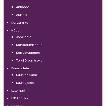
Anumad
Alused
Keraamika
Nõud
Jookidele
Serveerimisnõud
Korrusvaagnad
Tordilõikamiseks
Küünladele
Küünlaalused
Küünlajalad
Laternad
LED küünlad