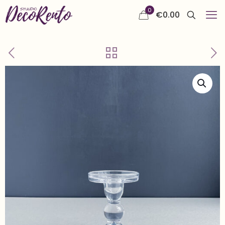
0
€
0.00