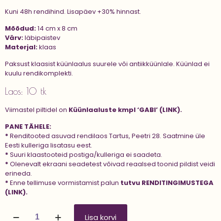
Kuni 48h rendihind. Lisapäev +30% hinnast.
Mõõdud:
14 cm x 8 cm
Värv:
läbipaistev
Materjal:
klaas
Paksust klaasist küünlaalus suurele või antiikküünlale. Küünlad ei
kuulu rendikomplekti.
Laos: 10 tk
Viimastel piltidel on
Küünlaaluste kmpl ‘GABI’ (LINK).
PANE TÄHELE:
*
Renditooted asuvad rendilaos Tartus, Peetri 28. Saatmine üle
Eesti kulleriga lisatasu eest.
*
Suuri klaastooteid postiga/kulleriga ei saadeta.
*
Olenevalt ekraani seadetest võivad reaalsed toonid pildist veidi
erineda.
*
Enne tellimuse vormistamist palun
tutvu
RENDITINGIMUSTEGA
(LINK).
Küünlaalus
Lisa korvi
'GABI