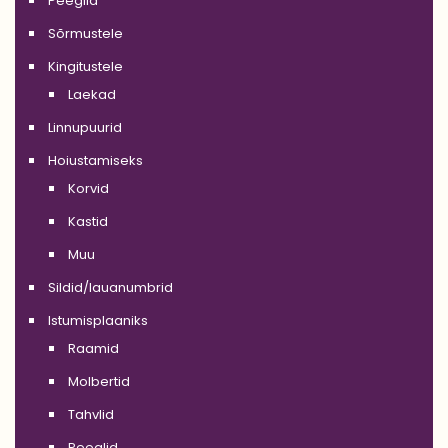
Peeglid
Sõrmustele
Kingitustele
Laekad
Linnupuurid
Hoiustamiseks
Korvid
Kastid
Muu
Sildid/lauanumbrid
Istumisplaaniks
Raamid
Molbertid
Tahvlid
Peeglid