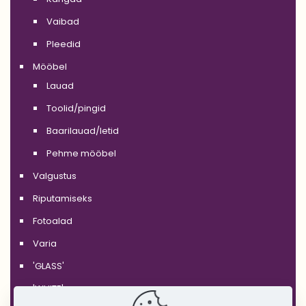
Vaibad
Pleedid
Mööbel
Lauad
Toolid/pingid
Baarilauad/letid
Pehme mööbel
Valgustus
Riputamiseks
Fotoalad
Varia
'GLASS'
'WHITE'