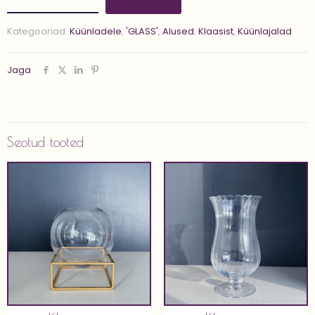
14
CM'
Kategooriad:
Küünladele
,
'GLASS'
,
Alused
,
Klaasist
,
Küünlajalad
kogus
Jaga
Seotud tooted