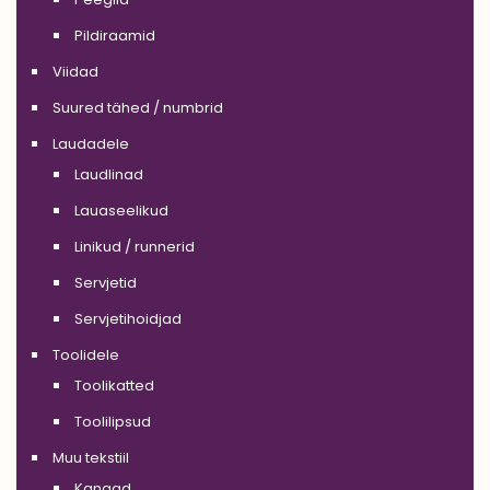
Pildiraamid
Viidad
Suured tähed / numbrid
Laudadele
Laudlinad
Lauaseelikud
Linikud / runnerid
Servjetid
Servjetihoidjad
Toolidele
Toolikatted
Toolilipsud
Muu tekstiil
Kangad