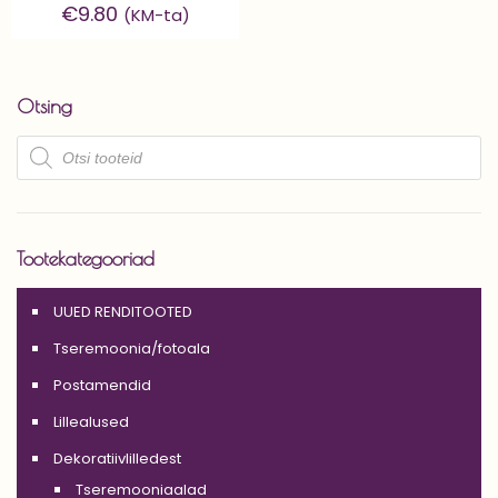
€
9.80
(KM-ta)
Otsing
Products
search
Tootekategooriad
UUED RENDITOOTED
Tseremoonia/fotoala
Postamendid
Lillealused
Dekoratiivlilledest
Tseremooniaalad