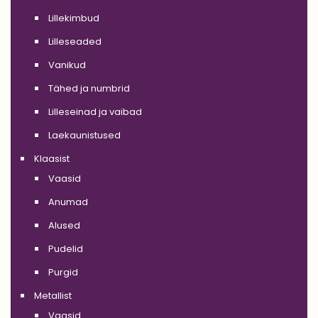
Lillekimbud
Lilleseaded
Vanikud
Tähed ja numbrid
Lilleseinad ja vaibad
Laekaunistused
Klaasist
Vaasid
Anumad
Alused
Pudelid
Purgid
Metallist
Vaasid