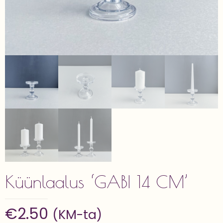
Küünlaalus ‘GABI 14 CM’
€
2.50
(KM-ta)