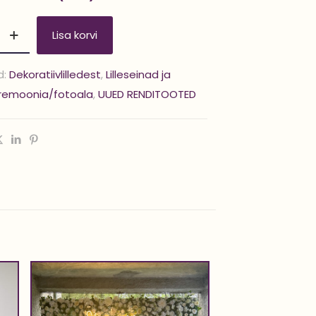
Lisa korvi
d:
Dekoratiivlilledest
,
Lilleseinad ja
remoonia/fotoala
,
UUED RENDITOOTED