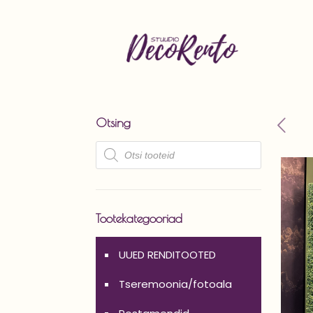
Otsing
Products
search
Tootekategooriad
UUED RENDITOOTED
Tseremoonia/fotoala