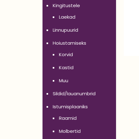
Kingitustele
Laekad
Linnupuurid
Hoiustamiseks
Korvid
Kastid
Muu
Sildid/lauanumbrid
Istumisplaaniks
Raamid
Molbertid