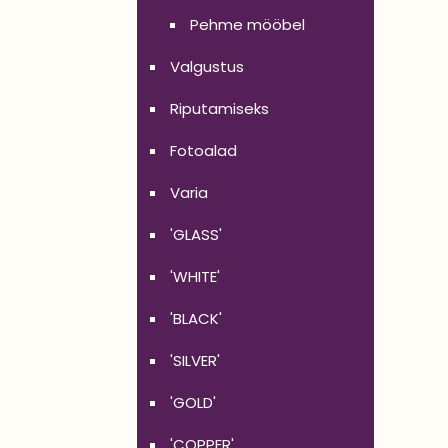
Pehme mööbel
Valgustus
Riputamiseks
Fotoalad
Varia
'GLASS'
'WHITE'
'BLACK'
'SILVER'
'GOLD'
'COPPER'