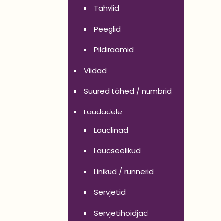
Tahvlid
Peeglid
Pildiraamid
Viidad
Suured tähed / numbrid
Laudadele
Laudlinad
Lauaseelikud
Linikud / runnerid
Servjetid
Servjetihoidjad