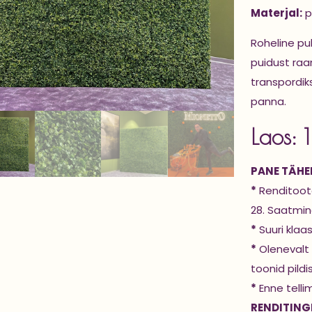
Materjal:
p
Roheline pu
puidust raam
transpordik
panna.
Laos: 1
PANE TÄHEL
*
Renditoote
28. Saatmine
*
Suuri klaa
*
Olenevalt 
toonid pildi
*
Enne telli
RENDITING