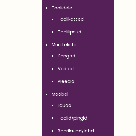
Toolidele
Toolikatted
Toolilipsud
Muu tekstiil
Kangad
Vaibad
Pleedid
Mööbel
Lauad
Toolid/pingid
Baarilauad/letid