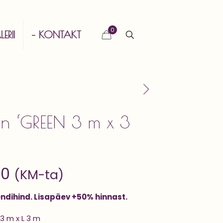
0
ERII
– KONTAKT
ein ‘GREEN 3 m x 3
00
(KM-ta)
endihind. Lisapäev +50% hinnast.
3 m x L 3 m