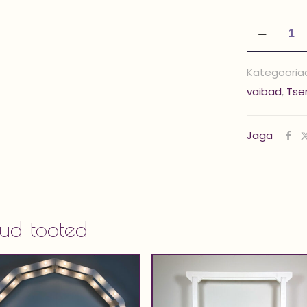
Lillesein
'GREEN
3
Kategooria
m
vaibad
,
Tse
x
3
Jaga
m'
kogus
ud tooted