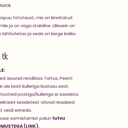
lastik
kspuu fototaust, mis on kinnitatud
ile ja on väga stabiilne. Lillesein on
s lahtivõetav ja seda on kerge kokku
 tk
E:
d asuvad rendilaos Tartus, Peetri
 üle Eesti kulleriga lisatasu eest.
stooteid postiga/kulleriga ei saadeta.
ekraani seadetest võivad reaalsed
st veidi erineda.
muse vormistamist palun
tutvu
IMUSTEGA (LINK).