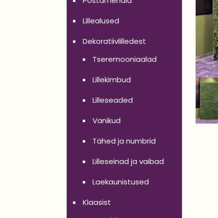
Postamendid
Lillealused
Dekoratiivlilledest
Tseremooniaalad
Lillekimbud
Lilleseaded
Vanikud
Tähed ja numbrid
Lilleseinad ja vaibad
Laekaunistused
Klaasist