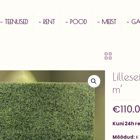
– TEENUSED
– RENT
– POOD
– MEIST
– GAL
Lilles
m’
€
110.
Kuni 24h r
Mõõdud:
K 