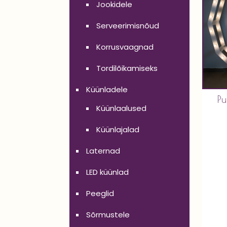
Jookidele
Serveerimisnõud
Korrusvaagnad
Tordilõikamiseks
Küünladele
P
Küünlaalused
Küünlajalad
Laternad
LED küünlad
Peeglid
Sõrmustele