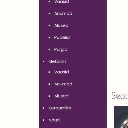
Vaasid
Anumad
Alused
Pudelid
Purgid
Metallist
Vaasid
Anumad
Seot
Alused
Keraamika
Nõud